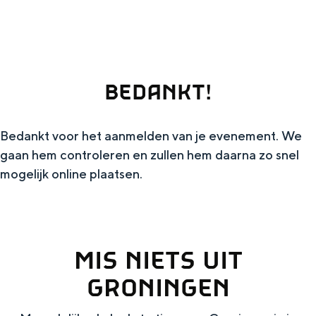
g
Wat ga jij doen?
e
Zomerwandelingen in Groningen
Zwemplekken
BEDANKT!
DIT IS GRONINGEN
Bedankt voor het aanmelden van je evenement. We
gaan hem controleren en zullen hem daarna zo snel
mogelijk online plaatsen.
MIS NIETS UIT
GRONINGEN
Top 10
bezienswaardigheden