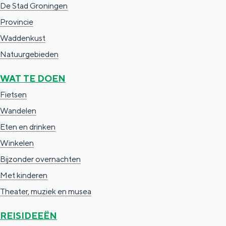
De Stad Groningen
Provincie
Waddenkust
Natuurgebieden
Bijzonder overnachten
Overnachten was nog nooit zo leuk. Van
WAT TE DOEN
slapen in een voormalige graanzolder
Fietsen
van een molen tot overnachten in een
iglo van stro: Groningen biedt voor ieder
Wandelen
wat wils.
Eten en drinken
Winkelen
Fietsen
Bijzonder overnachten
Wandelen
Met kinderen
Eten & drinken
Theater, muziek en musea
Winkelen
Overnachten
REISIDEEËN