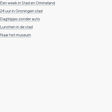
Met kinderen
Een week in Stad en Ommeland
Theater, muziek en musea
24 uur in Groningen stad
Dagtripjes zonder auto
REISIDEEËN
Lunchen in de stad
Een week in Stad en Ommeland
Naar het museum
Een dag op pad in Groningen stad
Dagtripjes zonder auto