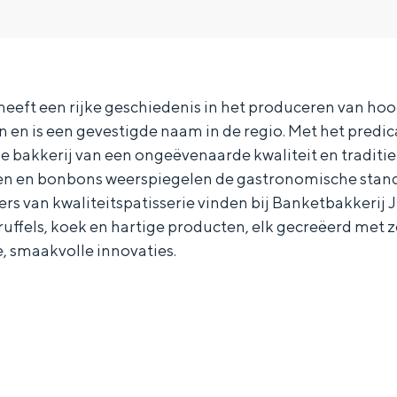
heeft een rijke geschiedenis in het produceren van h
 en is een gevestigde naam in de regio. Met het predic
e bakkerij van een ongeëvenaarde kwaliteit en traditie
n en bonbons weerspiegelen de gastronomische standa
ers van kwaliteitspatisserie vinden bij Banketbakkerij
ruffels, koek en hartige producten, elk gecreëerd met
, smaakvolle innovaties.
Bijzonder overnachten
. Van slapen in een voormalige graanzolder van een molen tot overnach