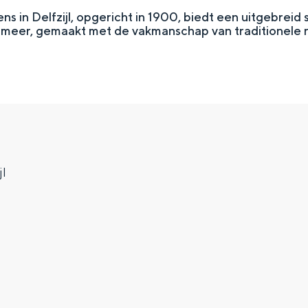
ns in Delfzijl, opgericht in 1900, biedt een uitgebreid 
meer, gemaakt met de vakmanschap van traditionele 
jl
Top 10 bezienswaardighed
allend dicht bij elkaar. De levendigheid van de stad, de stilte van ee