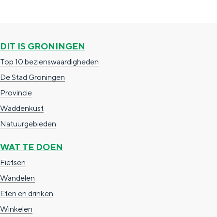
c
t
h
t
o
e
e
t
n
DIT IS GRONINGEN
e
h
S
Top 10 bezienswaardigheden
r
e
i
De Stad Groningen
t
E
e
Provincie
a
n
z
Waddenkust
a
g
u
Natuurgebieden
l
l
r
WAT TE DOEN
H
i
d
Fietsen
u
s
e
Wandelen
i
h
u
Eten en drinken
d
p
t
Winkelen
i
a
s