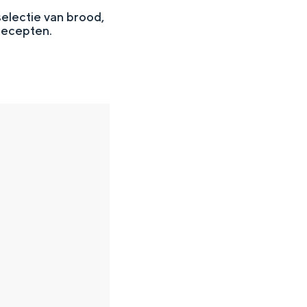
selectie van brood,
recepten.
en
n hofje, de weidsheid van het ommeland en de sporen van een