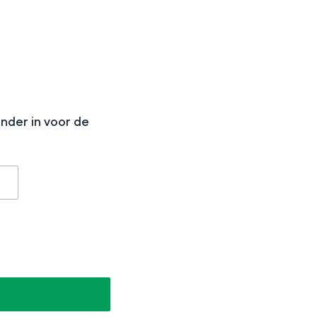
N
onder in voor de
aan de Waddenzee, midden in het groen of bij een schattig