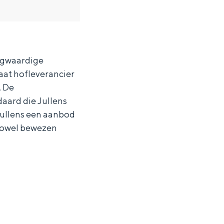
oogwaardige
aat hofleverancier
. De
ard die Jullens
 Jullens een aanbod
 zowel bewezen
ten in een iglo van stro: Groningen biedt voor ieder wat wils.