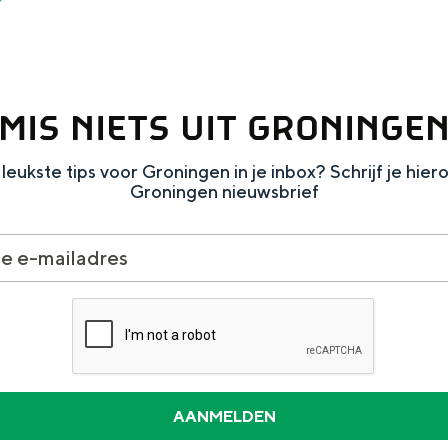
MIS NIETS UIT GRONINGE
Dagtripjes zonder auto
leukste tips voor Groningen in je inbox? Schrijf je hier
veranderlijke landschap. Binen een mum van tijd sta je vanuit de stad 
Groningen nieuwsbrief