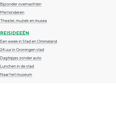
Bijzonder overnachten
g
g
c
Met kinderen
e
e
h
Theater, muziek en musea
t
e
a
n
REISIDEEËN
a
S
Een week in Stad en Ommeland
l
e
24 uur in Groningen stad
:
i
Dagtripjes zonder auto
N
t
Lunchen in de stad
e
e
Naar het museum
d
e
r
l
TOERISTISCHE INFORMATIE
a