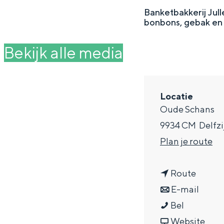
g
Banketbakkerij Julle
bonbons, gebak en 
e
DIT IS GRONINGEN
Bekijk alle media
Locatie
Oude Schans
9934 CM
Delfzi
n
Plan je route
a
n
a
Route
In Groningen ligt het allemaal opv
eeuwenoud verleden.
a
n
r
E-mail
B
a
a
B
Bel
Stad
a
r
a
v
a
Website
Provincie