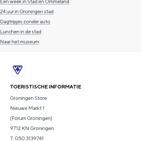
Een week in Stad en Ommeland
e
h
S
24 uur in Groningen stad
r
e
i
Dagtripjes zonder auto
t
E
e
Lunchen in de stad
a
n
z
Naar het museum
a
g
u
l
l
r
H
i
d
u
s
e
i
h
u
TOERISTISCHE INFORMATIE
d
p
t
Groningen Store
i
a
s
Nieuwe Markt 1
g
g
c
(Forum Groningen)
e
e
h
9712 KN Groningen
t
e
T. 050 3139741