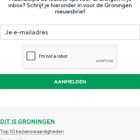
Met kinderen
inbox? Schrijf je hieronder in voor de Groningen
nieuwsbrief
Theater, muziek en musea
REISIDEEËN
Een week in Stad en Ommeland
Een dag op pad in Groningen stad
DIT IS GRONINGEN
Dagtripjes zonder auto
Top 10 bezienswaardigheden