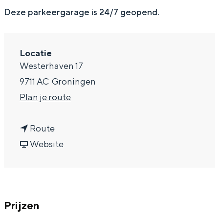
g
Wat ga jij doen?
Deze parkeergarage is 24/7 geopend.
e
Zomerwandelingen in Groningen
Zwemplekken
Locatie
Westerhaven 17
DIT IS GRONINGEN
9711 AC
Groningen
n
Plan je route
a
n
a
Route
a
v
r
Website
a
a
P
r
n
a
P
P
r
Top 10
Prijzen
a
a
k
bezienswaardigheden