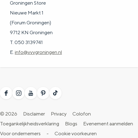
Groningen Store
Nieuwe Markt 1
(Forum Groningen)
9712 KN Groningen
T. 050 3139741
E.
info@vvvgroningen.nl
F
I
Y
P
T
a
n
o
i
i
© 2026
Disclaimer
Privacy
Colofon
c
s
u
n
k
Toegankelijkheidsverklaring
Blogs
Evenement aanmelden
e
t
T
t
T
Voor ondernemers
-
Cookie voorkeuren
b
a
u
e
o