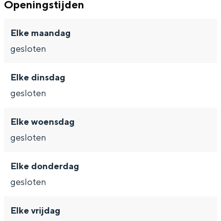
Openingstijden
Elke maandag
gesloten
Bijzonder overnachten
Overnachten was nog nooit zo leuk. Van
Elke dinsdag
slapen in een voormalige graanzolder
gesloten
van een molen tot overnachten in een
iglo van stro: Groningen biedt voor ieder
wat wils.
Elke woensdag
gesloten
Fietsen
Wandelen
Elke donderdag
Eten & drinken
gesloten
Winkelen
Overnachten
Elke vrijdag