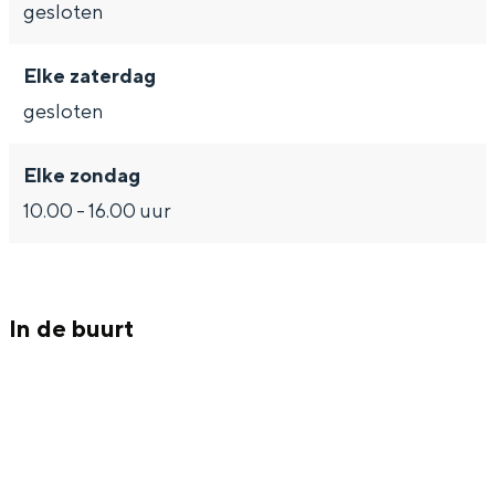
Met kinderen
gesloten
Theater, muziek en musea
Elke zaterdag
gesloten
REISIDEEËN
Een week in Stad en Ommeland
Elke zondag
Een dag op pad in Groningen stad
10.00 - 16.00 uur
In de buurt
Dagtripjes zonder auto