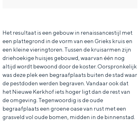
a
r
In Groningen ligt het allemaal opvallend
dicht bij elkaar. De levendigheid van de
a
N
stad, de stilte van een hofje, de
r
i
weidsheid van het ommeland en de
Het resultaat is een gebouw in renaissancestijl met
N
e
sporen van een eeuwenoud verleden.
een plattegrond in de vorm van een Grieks kruis en
i
u
Stad
een kleine vieringtoren. Tussen de kruisarmen zijn
e
w
Provincie
driehoekige huisjes gebouwd, waarvan één nog
u
e
altijd wordt bewoond door de koster. Oorspronkelijk
Waddenkust
w
K
was deze plek een begraafplaats buiten de stad waar
Natuurgebieden
e
e
de pestdoden werden begraven. Vandaar ook dat
het Nieuwe Kerkhof iets hoger ligt dan de rest van
K
r
WAT TE DOEN
de omgeving. Tegenwoordig is de oude
e
k
begraafplaats een groene oase van rust met een
r
grasveld vol oude bomen, midden in de binnenstad.
k