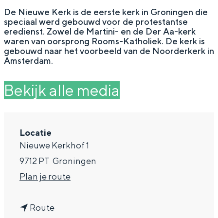
g
Wat ga jij doen?
De Nieuwe Kerk is de eerste kerk in Groningen die
speciaal werd gebouwd voor de protestantse
e
Zomerwandelingen in Groningen
eredienst. Zowel de Martini- en de Der Aa-kerk
waren van oorsprong Rooms-Katholiek. De kerk is
Zwemplekken
gebouwd naar het voorbeeld van de Noorderkerk in
Amsterdam.
DIT IS GRONINGEN
Bekijk alle media
Locatie
Nieuwe Kerkhof 1
9712 PT
Groningen
n
Plan je route
a
Top 10
bezienswaardigheden
n
a
Route