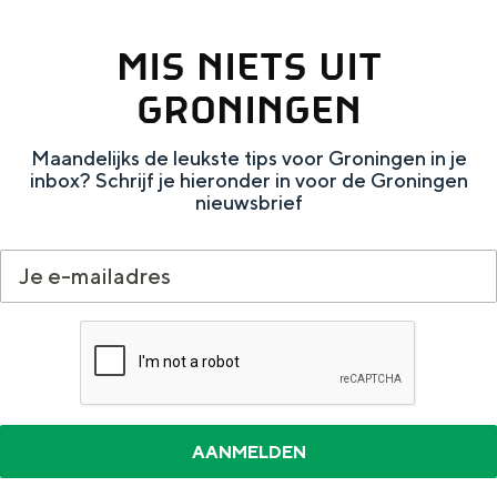
e
h
S
r
e
i
MIS NIETS UIT
t
E
e
GRONINGEN
a
n
z
Maandelijks de leukste tips voor Groningen in je
a
g
u
inbox? Schrijf je hieronder in voor de Groningen
l
l
r
nieuwsbrief
H
i
d
u
s
e
i
h
u
d
p
t
i
a
s
g
g
c
e
e
h
t
e