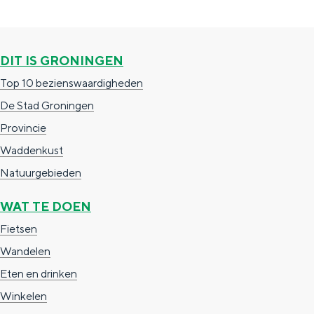
a
n
a
S
l
e
DIT IS GRONINGEN
:
i
Top 10 bezienswaardigheden
N
t
De Stad Groningen
e
e
Provincie
d
Waddenkust
e
Natuurgebieden
r
WAT TE DOEN
l
Fietsen
a
Wandelen
n
Eten en drinken
d
Winkelen
s