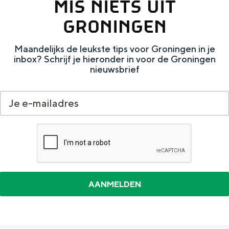
MIS NIETS UIT
a
n
GRONINGEN
a
S
l
e
Maandelijks de leukste tips voor Groningen in je
:
i
inbox? Schrijf je hieronder in voor de Groningen
nieuwsbrief
N
t
e
e
d
e
r
l
a
n
d
s