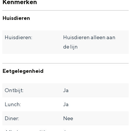
Kenmerken
Met kinderen
r
Theater, muziek en musea
s
Huisdieren
REISIDEEËN
Huisdieren:
Huisdieren alleen aan
Een week in Stad en Ommeland
de lijn
Een dag op pad in Groningen stad
Eetgelegenheid
Ontbijt:
Ja
Lunch:
Ja
Diner:
Nee
Dagtripjes zonder auto