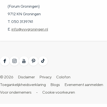
(Forum Groningen)
9712 KN Groningen
T. 050 3139741
E.
info@vvvgroningen.nl
F
I
Y
P
T
a
n
o
i
i
© 2026
Disclaimer
Privacy
Colofon
c
s
u
n
k
Toegankelijkheidsverklaring
Blogs
Evenement aanmelden
e
t
T
t
T
Voor ondernemers
-
Cookie voorkeuren
b
a
u
e
o
o
g
b
r
k