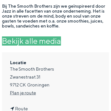
g
Wat ga jij doen?
Bij The Smooth Brothers zijn we geïnspireerd door
Jazz in alle facetten van onze onderneming. Het is
e
Zomerwandelingen in Groningen
onze streven om de mind, body en soul van onze
gasten te voeden met o.a. onze smoothies, juices,
Zwemplekken
bowls, sandwiches en koffie.
Bekijk alle media
DIT IS GRONINGEN
Locatie
The Smooth Brothers
Zwanestraat 31
9712 CK
Groningen
n
Plan je route
Top 10
a
bezienswaardigheden
n
a
Route