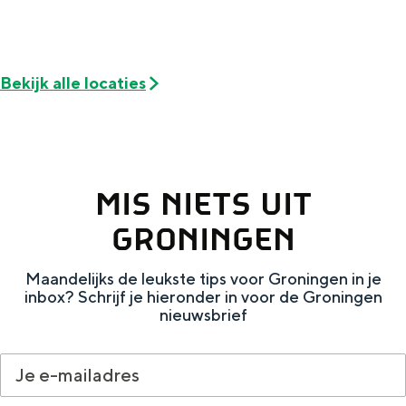
a
n
a
S
l
e
Bekijk alle locaties
:
i
N
t
e
e
d
MIS NIETS UIT
e
GRONINGEN
r
l
Maandelijks de leukste tips voor Groningen in je
inbox? Schrijf je hieronder in voor de Groningen
a
nieuwsbrief
n
d
s