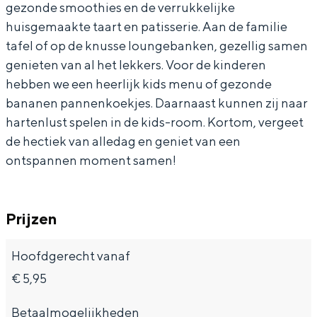
o
a
C
y
o
gezonde smoothies en de verrukkelijke
e
r
huisgemaakte taart en patisserie. Aan de familie
l
r
a
C
l
s
e
tafel of op de knusse loungebanken, gezellig samen
i
o
r
a
i
h
s
genieten van al het lekkers. Voor de kinderen
e
l
o
r
e
T
h
Bijzonder overnachten
hebben we een heerlijk kids menu of gezonde
w
i
l
o
w
o
T
bananen pannenkoekjes. Daarnaast kunnen zij naar
Overnachten was nog nooit zo leuk. Van
e
e
i
l
e
hartenlust spelen in de kids-room. Kortom, vergeet
d
o
slapen in een voormalige graanzolder
van een molen tot overnachten in een
de hectiek van alledag en geniet van een
g
w
e
i
g
a
d
iglo van stro: Groningen biedt voor ieder
ontspannen moment samen!
e
w
e
y
a
wat wils.
g
e
w
C
y
Fietsen
g
e
a
C
Prijzen
Wandelen
g
r
a
Eten & drinken
Hoofdgerecht vanaf
o
r
Winkelen
€ 5,95
l
o
Overnachten
i
l
Betaalmogelijkheden