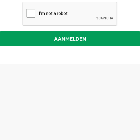
Top 10 bezienswaardigheden
De Stad Groningen
Provincie
Waddenkust
Natuurgebieden