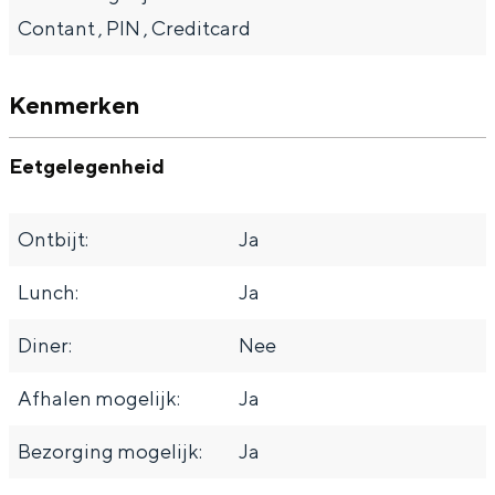
Met kinderen
e
i
Contant , PIN , Creditcard
Theater, muziek en musea
w
e
e
w
Kenmerken
REISIDEEËN
g
e
Een week in Stad en Ommeland
g
Eetgelegenheid
Een dag op pad in Groningen stad
Ontbijt:
Ja
Lunch:
Ja
Diner:
Nee
Afhalen mogelijk:
Ja
Bezorging mogelijk:
Ja
Dagtripjes zonder auto