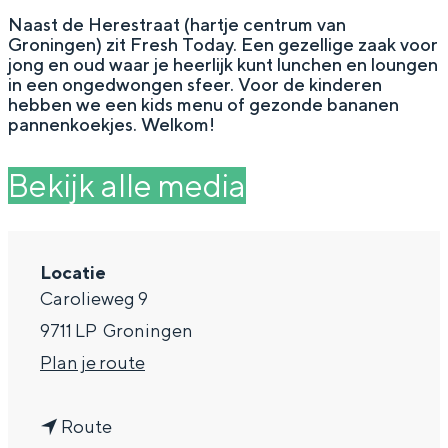
g
Wat ga jij doen?
Naast de Herestraat (hartje centrum van
Groningen) zit Fresh Today. Een gezellige zaak voor
e
Zomerwandelingen in Groningen
jong en oud waar je heerlijk kunt lunchen en loungen
in een ongedwongen sfeer. Voor de kinderen
Zwemplekken
hebben we een kids menu of gezonde bananen
pannenkoekjes. Welkom!
DIT IS GRONINGEN
Bekijk alle media
Locatie
Carolieweg 9
9711 LP
Groningen
n
Plan je route
a
Top 10
bezienswaardigheden
n
a
Route