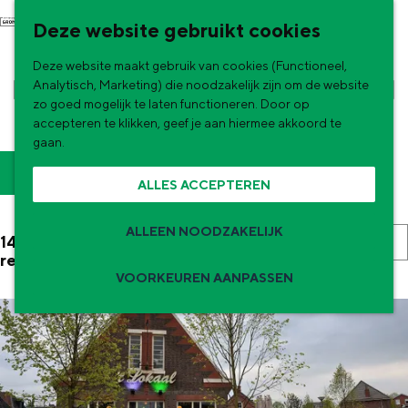
G
NU & NIEUW
Deze website gebruikt cookies
a
Uitagenda
Deze website maakt gebruik van cookies (Functioneel,
n
Nieuwe winkels & horeca in de stad
RESTAURANTS EN CAFÉS IN
Analytisch, Marketing) die noodzakelijk zijn om de website
a
zo goed mogelijk te laten functioneren. Door op
GRONINGEN
accepteren te klikken, geef je aan hiermee akkoord te
a
gaan.
r
W
S
Filter
ALLES ACCEPTEREN
d
o
a
e
r
t
ALLEEN NOODZAKELIJK
S
145 t/m 168 van 331
h
t
resultaten
z
o
o
VOORKEUREN AANPASSEN
e
r
o
m
e
Zomervakantie tips
t
e
e
r
e
p
De zomervakantie is begonnen! Dit zijn
o
k
e
de leukste uitjes voor kinderen in Stad en
a
p
Ommeland voor deze zomervakantie.