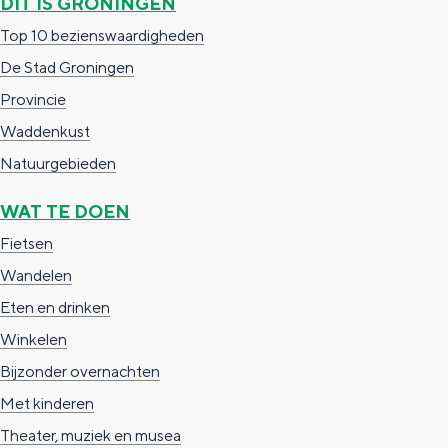
DIT IS GRONINGEN
a
g
Top 10 bezienswaardigheden
i
De Stad Groningen
n
Provincie
a
Waddenkust
Natuurgebieden
WAT TE DOEN
Fietsen
Wandelen
Eten en drinken
Winkelen
Bijzonder overnachten
Met kinderen
Theater, muziek en musea