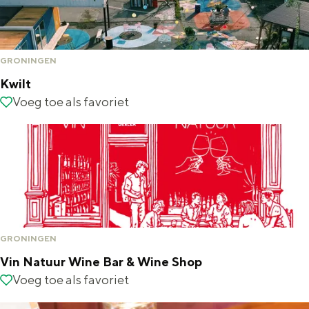
n
d
s
GRONINGEN
H
Kwilt
u
K
Voeg toe als favoriet
Voeg toe als favoriet
y
w
s
i
l
t
GRONINGEN
Vin Natuur Wine Bar & Wine Shop
V
Voeg toe als favoriet
Voeg toe als favoriet
i