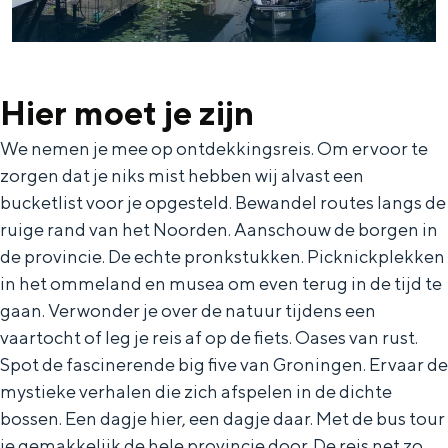
Met kinderen
Theater, muziek en musea
Hier moet je zijn
REISIDEEËN
Een week in Stad en Ommeland
We nemen je mee op ontdekkingsreis. Om ervoor te
Een dag op pad in Groningen stad
zorgen dat je niks mist hebben wij alvast een
bucketlist voor je opgesteld. Bewandel routes langs de
ruige rand van het Noorden. Aanschouw de borgen in
de provincie. De echte pronkstukken. Picknickplekken
in het ommeland en musea om even terug in de tijd te
gaan. Verwonder je over de natuur tijdens een
vaartocht of leg je reis af op de fiets. Oases van rust.
Spot de fascinerende big five van Groningen. Ervaar de
mystieke verhalen die zich afspelen in de dichte
Dagtripjes zonder auto
bossen. Een dagje hier, een dagje daar. Met de bus tour
je gemakkelijk de hele provincie door. De reis net zo