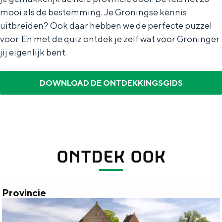
De rijkdom van Groningen is haar
mooi als de bestemming. Je Groningse kennis
veranderlijke landschap. Binen een mum
uitbreiden? Ook daar hebben we de perfecte puzzel
van tijd sta je vanuit de stad aan de
Waddenzee, midden in het groen of bij
voor. En met de quiz ontdek je zelf wat voor Groninger
een schattig wierdedorp.
jij eigenlijk bent.
Lunchen in de stad
DOWNLOAD DE ONTDEKKINGSGIDS
Naar het museum
S
n
nl
e
l
Nederlands
l
G
G
English
en
Deutsch
de
ONTDEK OOK
e
o
e
c
t
h
Provincie
t
o
e
P
e
t
n
r