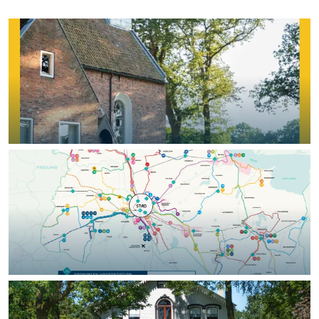
In Groningen ligt het allemaal opvallend
dicht bij elkaar. De levendigheid van de
stad, de stilte van een hofje, de
weidsheid van het ommeland en de
sporen van een eeuwenoud verleden.
Stad
Provincie
Waddenkust
Natuurgebieden
WAT TE DOEN