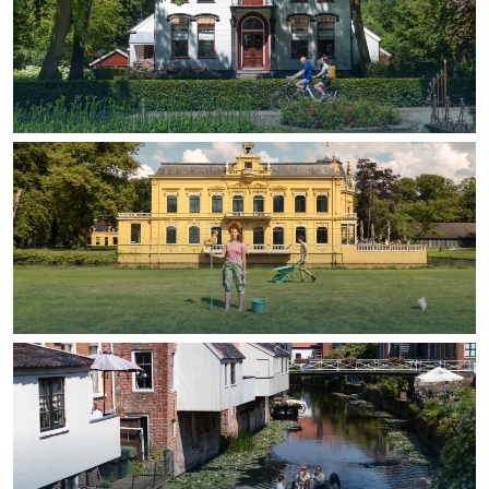
Bijzonder overnachten
Overnachten was nog nooit zo leuk. Van
slapen in een voormalige graanzolder
van een molen tot overnachten in een
iglo van stro: Groningen biedt voor ieder
wat wils.
Fietsen
Wandelen
Eten & drinken
Winkelen
Overnachten