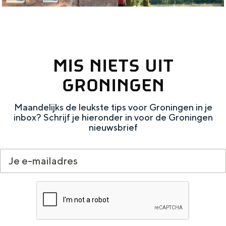
w
a
t
MIS NIETS UIT
j
e
GRONINGEN
h
Maandelijks de leukste tips voor Groningen in je
e
inbox? Schrijf je hieronder in voor de Groningen
b
nieuwsbrief
t