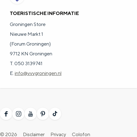
TOERISTISCHE INFORMATIE
Groningen Store
Nieuwe Markt 1
(Forum Groningen)
9712 KN Groningen
T. 050 3139741
E.
info@vvvgroningen.nl
F
I
Y
P
T
a
n
o
i
i
© 2026
Disclaimer
Privacy
Colofon