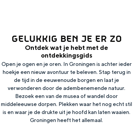
g
Wat ga jij doen?
e
Zomerwandelingen in Groningen
Zwemplekken
GELUKKIG BEN JE ER ZO
Ontdek wat je hebt met de
DIT IS GRONINGEN
ontdekkingsgids
Open je ogen en je oren. In Groningen is achter ieder
hoekje een nieuw avontuur te beleven. Stap terug in
de tijd in de eeuwenoude borgen en laat je
verwonderen door de adembenemende natuur.
Bezoek een van de musea of wandel door
middeleeuwse dorpen. Plekken waar het nog echt stil
is en waar je de drukte uit je hoofd kan laten waaien.
Top 10
Groningen heeft het allemaal.
bezienswaardigheden