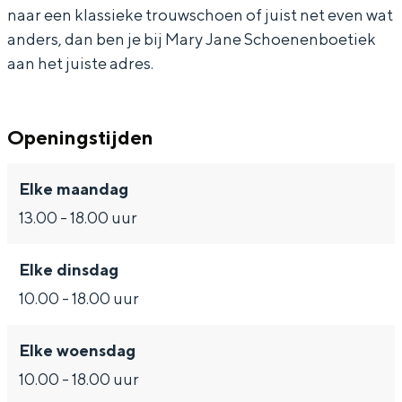
n
n
e
o
n
naar een klassieke trouwschoen of juist net even wat
anders, dan ben je bij Mary Jane Schoenenboetiek
b
e
n
e
b
aan het juiste adres.
o
n
e
n
o
Bijzonder overnachten
e
b
n
e
e
t
o
b
n
t
Openingstijden
Overnachten was nog nooit zo leuk. Van
i
e
o
b
i
slapen in een voormalige graanzolder
van een molen tot overnachten in een
e
t
e
o
e
Elke maandag
iglo van stro: Groningen biedt voor ieder
k
i
t
e
k
wat wils.
13.00 - 18.00 uur
e
i
t
Fietsen
Elke dinsdag
k
e
i
Wandelen
10.00 - 18.00 uur
k
e
Eten & drinken
k
Winkelen
Elke woensdag
Overnachten
10.00 - 18.00 uur