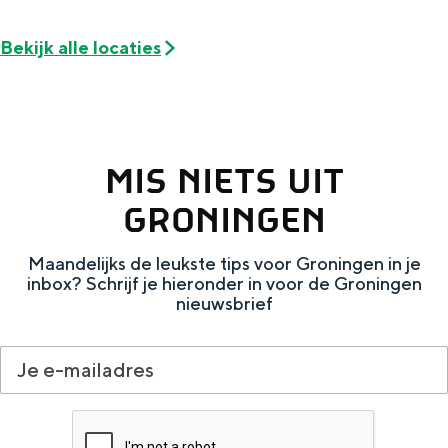
e
h
S
r
e
i
Bekijk alle locaties
t
E
e
a
n
z
a
g
u
MIS NIETS UIT
l
l
r
H
i
d
GRONINGEN
u
s
e
Maandelijks de leukste tips voor Groningen in je
i
h
u
inbox? Schrijf je hieronder in voor de Groningen
d
p
t
nieuwsbrief
i
a
s
g
g
c
e
e
h
t
e