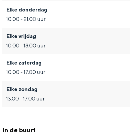
Met kinderen
Elke donderdag
Theater, muziek en musea
10.00 - 21.00 uur
REISIDEEËN
Elke vrijdag
Een week in Stad en Ommeland
10.00 - 18.00 uur
Een dag op pad in Groningen stad
Elke zaterdag
10.00 - 17.00 uur
Elke zondag
13.00 - 17.00 uur
Dagtripjes zonder auto
In de buurt