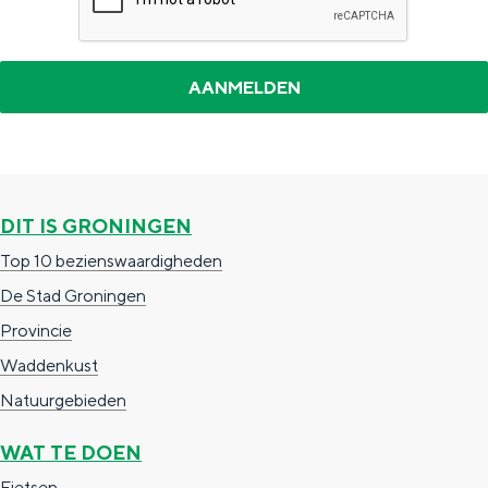
a
n
a
S
l
e
:
i
N
t
e
e
d
DIT IS GRONINGEN
e
Top 10 bezienswaardigheden
r
De Stad Groningen
l
Provincie
a
Waddenkust
n
Natuurgebieden
d
WAT TE DOEN
s
Fietsen