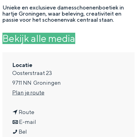
g
Wat ga jij doen?
Unieke en exclusieve damesschoenenboetiek in
hartje Groningen, waar beleving, creativiteit en
e
Zomerwandelingen in Groningen
passie voor het schoenenvak centraal staan.
Zwemplekken
Bekijk alle media
DIT IS GRONINGEN
Locatie
Oosterstraat 23
9711 NN
Groningen
n
Plan je route
a
n
a
Route
a
n
r
E-mail
Top 10
bezienswaardigheden
M
a
a
M
Bel