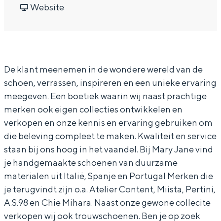
a
r
a
v
a
Website
In Groningen ligt het allemaal opvallend
dicht bij elkaar. De levendigheid van de
r
M
r
a
r
stad, de stilte van een hofje, de
y
a
M
n
y
weidsheid van het ommeland en de
sporen van een eeuwenoud verleden.
J
r
a
M
J
De klant meenemen in de wondere wereld van de
a
y
r
a
a
Stad
schoen, verrassen, inspireren en een unieke ervaring
n
J
y
r
n
Provincie
meegeven. Een boetiek waarin wij naast prachtige
e
a
J
y
e
Waddenkust
merken ook eigen collecties ontwikkelen en
S
n
a
J
S
verkopen en onze kennis en ervaring gebruiken om
Natuurgebieden
c
e
n
a
c
die beleving compleet te maken. Kwaliteit en service
h
S
e
n
h
staan bij ons hoog in het vaandel. Bij Mary Jane vind
WAT TE DOEN
je handgemaakte schoenen van duurzame
o
c
S
e
o
materialen uit Italië, Spanje en Portugal Merken die
e
h
c
S
e
je terugvindt zijn o.a. Atelier Content, Miista, Pertini,
n
o
h
c
n
A.S.98 en Chie Mihara. Naast onze gewone collecite
e
e
o
h
e
verkopen wij ook trouwschoenen. Ben je op zoek