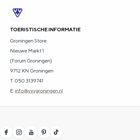
TOERISTISCHE INFORMATIE
Groningen Store
Nieuwe Markt 1
(Forum Groningen)
9712 KN Groningen
T. 050 3139741
E.
info@vvvgroningen.nl
F
I
Y
P
T