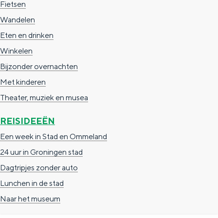
Fietsen
e
h
S
Wandelen
r
e
i
Eten en drinken
t
E
e
Winkelen
a
n
z
Bijzonder overnachten
a
g
u
Met kinderen
l
l
r
Theater, muziek en musea
H
i
d
u
s
e
REISIDEEËN
i
h
u
Een week in Stad en Ommeland
d
p
t
24 uur in Groningen stad
i
a
s
Dagtripjes zonder auto
g
g
c
Lunchen in de stad
e
e
h
Naar het museum
t
e