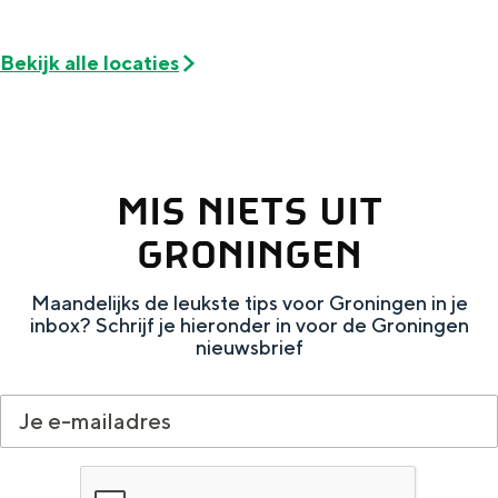
Met kinderen
Theater, muziek en musea
Bekijk alle locaties
REISIDEEËN
Een week in Stad en Ommeland
Een dag op pad in Groningen stad
MIS NIETS UIT
GRONINGEN
Maandelijks de leukste tips voor Groningen in je
inbox? Schrijf je hieronder in voor de Groningen
nieuwsbrief
Dagtripjes zonder auto