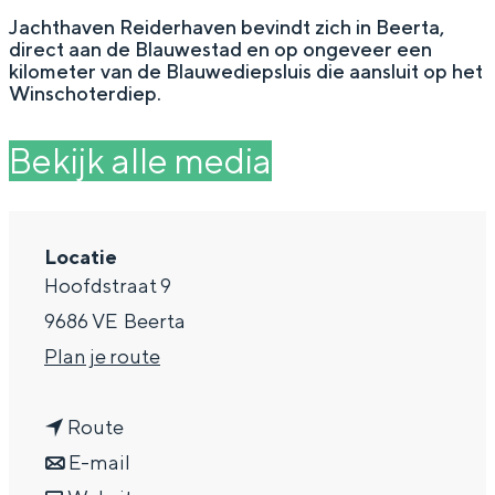
g
Wat ga jij doen?
Jachthaven Reiderhaven bevindt zich in Beerta,
direct aan de Blauwestad en op ongeveer een
e
Zomerwandelingen in Groningen
kilometer van de Blauwediepsluis die aansluit op het
Winschoterdiep.
Zwemplekken
Bekijk alle media
DIT IS GRONINGEN
Locatie
Hoofdstraat 9
9686 VE
Beerta
n
Plan je route
a
n
a
Route
Top 10
a
n
r
E-mail
bezienswaardigheden