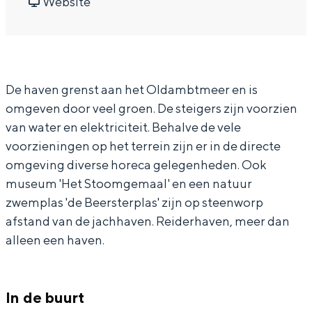
a
a
v
J
Website
In Groningen ligt het allemaal opvallend
r
a
a
a
dicht bij elkaar. De levendigheid van de
stad, de stilte van een hofje, de
J
r
n
c
weidsheid van het ommeland en de
a
J
J
h
sporen van een eeuwenoud verleden.
De haven grenst aan het Oldambtmeer en is
c
a
a
t
Stad
omgeven door veel groen. De steigers zijn voorzien
h
c
c
h
van water en elektriciteit. Behalve de vele
Provincie
t
h
h
a
voorzieningen op het terrein zijn er in de directe
Waddenkust
h
t
t
v
omgeving diverse horeca gelegenheden. Ook
Natuurgebieden
a
h
h
e
museum 'Het Stoomgemaal' en een natuur
v
a
a
n
zwemplas 'de Beersterplas' zijn op steenworp
WAT TE DOEN
afstand van de jachhaven. Reiderhaven, meer dan
e
v
v
R
alleen een haven.
n
e
e
e
R
n
n
i
e
R
R
d
In de buurt