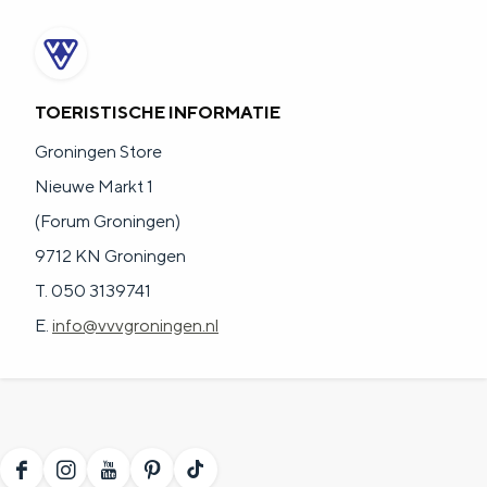
a
n
a
S
l
e
TOERISTISCHE INFORMATIE
:
i
Groningen Store
N
t
Nieuwe Markt 1
e
e
(Forum Groningen)
d
9712 KN Groningen
e
T. 050 3139741
r
E.
info@vvvgroningen.nl
l
a
n
d
s
F
I
Y
P
T