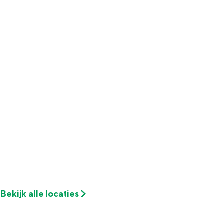
Met kinderen
Theater, muziek en musea
REISIDEEËN
Een week in Stad en Ommeland
Een dag op pad in Groningen stad
Bekijk alle locaties
Dagtripjes zonder auto