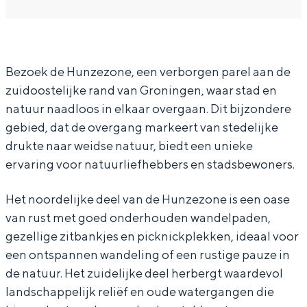
u
r
a
u
In Groningen ligt het allemaal opvallend
dicht bij elkaar. De levendigheid van de
n
H
r
n
stad, de stilte van een hofje, de
z
u
H
z
weidsheid van het ommeland en de
Bezoek de Hunzezone, een verborgen parel aan de
e
n
u
e
sporen van een eeuwenoud verleden.
zuidoostelijke rand van Groningen, waar stad en
z
z
n
z
Stad
natuur naadloos in elkaar overgaan. Dit bijzondere
o
e
z
o
Provincie
gebied, dat de overgang markeert van stedelijke
n
z
e
n
drukte naar weidse natuur, biedt een unieke
Waddenkust
e
o
z
e
ervaring voor natuurliefhebbers en stadsbewoners.
Natuurgebieden
E
n
o
E
Het noordelijke deel van de Hunzezone is een oase
u
e
n
u
WAT TE DOEN
van rust met goed onderhouden wandelpaden,
v
E
e
v
gezellige zitbankjes en picknickplekken, ideaal voor
e
u
E
e
een ontspannen wandeling of een rustige pauze in
l
v
u
l
de natuur. Het zuidelijke deel herbergt waardevol
landschappelijk reliëf en oude watergangen die
g
e
v
g