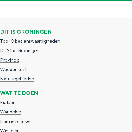
e
h
S
r
e
i
t
E
e
DIT IS GRONINGEN
a
n
z
Top 10 bezienswaardigheden
a
g
u
De Stad Groningen
l
l
r
Provincie
H
i
d
Waddenkust
u
s
e
Natuurgebieden
i
h
u
d
p
t
WAT TE DOEN
i
a
s
Fietsen
g
g
c
Wandelen
e
e
h
Eten en drinken
t
e
Winkelen