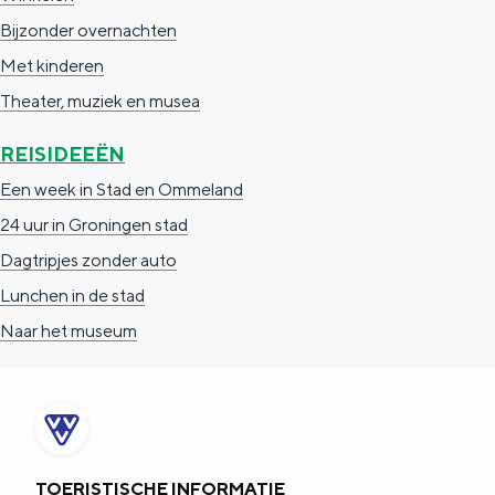
a
n
Bijzonder overnachten
a
S
Met kinderen
l
e
Theater, muziek en musea
:
i
REISIDEEËN
N
t
Een week in Stad en Ommeland
e
e
24 uur in Groningen stad
d
Dagtripjes zonder auto
e
Lunchen in de stad
r
Naar het museum
l
a
n
d
s
TOERISTISCHE INFORMATIE