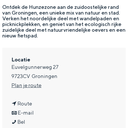
g
Wat ga jij doen?
Ontdek de Hunzezone aan de zuidoostelijke rand
van Groningen, een unieke mix van natuur en stad.
e
Zomerwandelingen in Groningen
Verken het noordelijke deel met wandelpaden en
picknickplekken, en geniet van het ecologisch rijke
Zwemplekken
zuidelijke deel met natuurvriendelijke oevers en een
nieuw fietspad.
DIT IS GRONINGEN
Locatie
Euvelgunnerweg 27
9723CV
Groningen
n
Plan je route
a
n
a
Route
a
n
r
E-mail
Top 10
bezienswaardigheden
H
a
a
H
Bel