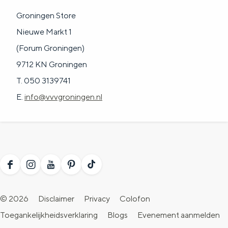
Groningen Store
Nieuwe Markt 1
(Forum Groningen)
9712 KN Groningen
T. 050 3139741
E.
info@vvvgroningen.nl
F
I
Y
P
T
a
n
o
i
i
© 2026
Disclaimer
Privacy
Colofon
c
s
u
n
k
Toegankelijkheidsverklaring
Blogs
Evenement aanmelden
e
t
T
t
T