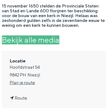
g
Wat ga jij doen?
15 november 1650 stelden de Provinciale Staten
van Stad en Lande 600 florijnen ter beschikking
e
Zomerwandelingen in Groningen
voor de bouw van een kerk in Niezijl. Helaas was
zeshonderd gulden zelfs in de zeventiende eeuw te
Zwemplekken
weinig om een kerk te kunnen bouwen.
Bekijk alle media
DIT IS GRONINGEN
Locatie
Hoofdstraat 54
9842 PH
Niezijl
n
Plan je route
a
Top 10
n
a
Route
bezienswaardigheden
a
r