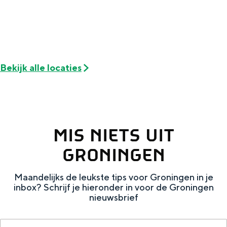
Met kinderen
Theater, muziek en musea
REISIDEEËN
Bekijk alle locaties
Een week in Stad en Ommeland
Een dag op pad in Groningen stad
MIS NIETS UIT
GRONINGEN
Maandelijks de leukste tips voor Groningen in je
inbox? Schrijf je hieronder in voor de Groningen
nieuwsbrief
Dagtripjes zonder auto