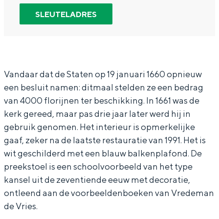
In Groningen ligt het allemaal opvallend
a
K
SLEUTELADRES
dicht bij elkaar. De levendigheid van de
r
e
stad, de stilte van een hofje, de
weidsheid van het ommeland en de
K
r
sporen van een eeuwenoud verleden.
e
k
r
N
Stad
Vandaar dat de Staten op 19 januari 1660 opnieuw
een besluit namen: ditmaal stelden ze een bedrag
k
i
Provincie
van 4000 florijnen ter beschikking. In 1661 was de
N
e
Waddenkust
kerk gereed, maar pas drie jaar later werd hij in
i
z
Natuurgebieden
gebruik genomen. Het interieur is opmerkelijke
e
i
gaaf, zeker na de laatste restauratie van 1991. Het is
z
j
wit geschilderd met een blauw balkenplafond. De
WAT TE DOEN
preekstoel is een schoolvoorbeeld van het type
i
l
kansel uit de zeventiende eeuw met decoratie,
j
ontleend aan de voorbeeldenboeken van Vredeman
l
de Vries.