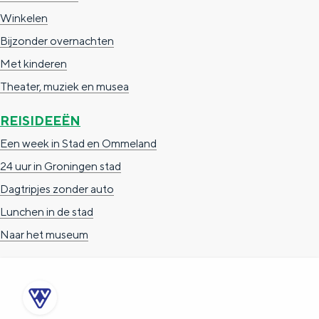
a
n
Winkelen
a
S
Bijzonder overnachten
l
e
Met kinderen
:
i
Theater, muziek en musea
N
t
REISIDEEËN
e
e
Een week in Stad en Ommeland
d
24 uur in Groningen stad
e
Dagtripjes zonder auto
r
Lunchen in de stad
l
Naar het museum
a
n
d
s