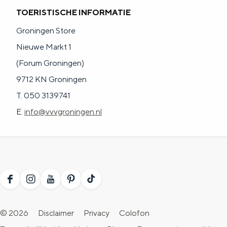
TOERISTISCHE INFORMATIE
Groningen Store
Nieuwe Markt 1
(Forum Groningen)
9712 KN Groningen
T. 050 3139741
E.
info@vvvgroningen.nl
F
I
Y
P
T
a
n
o
i
i
© 2026
Disclaimer
Privacy
Colofon
c
s
u
n
k