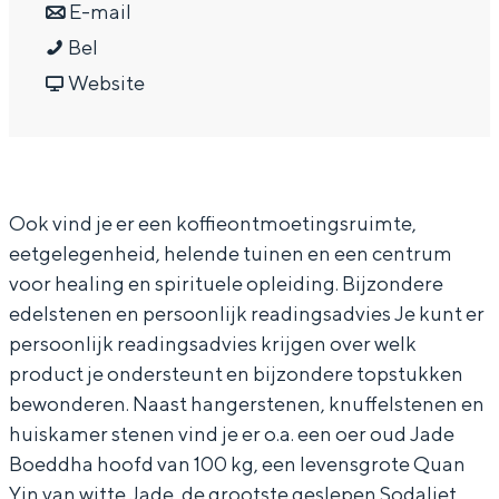
a
n
r
E-mail
In Groningen ligt het allemaal opvallend
dicht bij elkaar. De levendigheid van de
E
a
a
E
Bel
stad, de stilte van een hofje, de
l
r
a
v
l
Website
weidsheid van het ommeland en de
o
E
r
a
o
sporen van een eeuwenoud verleden.
h
l
E
n
h
Stad
i
o
l
E
i
Provincie
Ook vind je er een koffieontmoetingsruimte,
m
h
o
l
m
Waddenkust
eetgelegenheid, helende tuinen en een centrum
C
i
h
o
C
Natuurgebieden
voor healing en spirituele opleiding. Bijzondere
e
m
i
h
e
edelstenen en persoonlijk readingsadvies Je kunt er
n
C
m
i
n
persoonlijk readingsadvies krijgen over welk
WAT TE DOEN
t
e
C
m
t
product je ondersteunt en bijzondere topstukken
r
n
e
C
r
bewonderen. Naast hangerstenen, knuffelstenen en
huiskamer stenen vind je er o.a. een oer oud Jade
e
t
n
e
e
Boeddha hoofd van 100 kg, een levensgrote Quan
r
t
n
Yin van witte Jade, de grootste geslepen Sodaliet