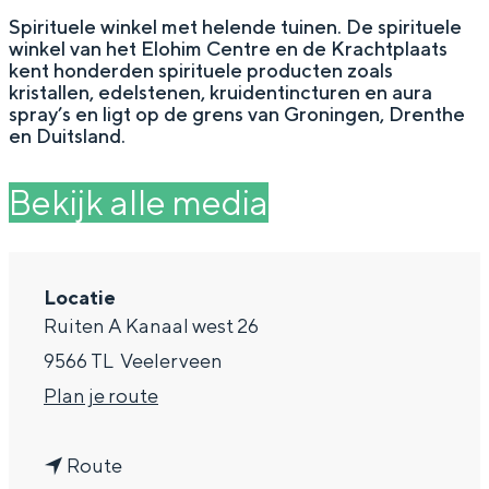
g
Wat ga jij doen?
Spirituele winkel met helende tuinen. De spirituele
winkel van het Elohim Centre en de Krachtplaats
e
Zomerwandelingen in Groningen
kent honderden spirituele producten zoals
kristallen, edelstenen, kruidentincturen en aura
Zwemplekken
spray’s en ligt op de grens van Groningen, Drenthe
en Duitsland.
DIT IS GRONINGEN
Bekijk alle media
Locatie
Ruiten A Kanaal west 26
9566 TL
Veelerveen
n
Plan je route
a
Top 10
bezienswaardigheden
n
a
Route