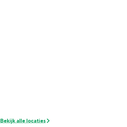
Met kinderen
Theater, muziek en musea
REISIDEEËN
Een week in Stad en Ommeland
Een dag op pad in Groningen stad
Dagtripjes zonder auto
Bekijk alle locaties