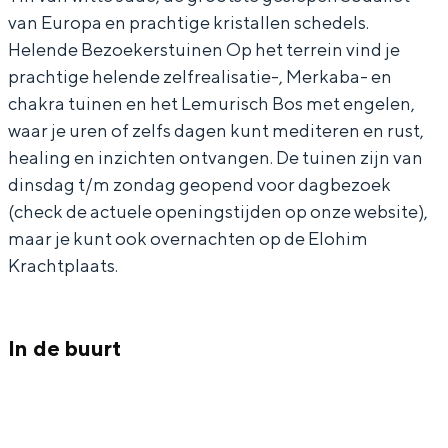
e
r
t
van Europa en prachtige kristallen schedels.
e
r
Helende Bezoekerstuinen Op het terrein vind je
e
prachtige helende zelfrealisatie-, Merkaba- en
chakra tuinen en het Lemurisch Bos met engelen,
Bijzonder overnachten
waar je uren of zelfs dagen kunt mediteren en rust,
Overnachten was nog nooit zo leuk. Van
healing en inzichten ontvangen. De tuinen zijn van
slapen in een voormalige graanzolder
dinsdag t/m zondag geopend voor dagbezoek
van een molen tot overnachten in een
(check de actuele openingstijden op onze website),
iglo van stro: Groningen biedt voor ieder
maar je kunt ook overnachten op de Elohim
wat wils.
Krachtplaats.
Fietsen
Wandelen
In de buurt
Eten & drinken
Winkelen
Overnachten