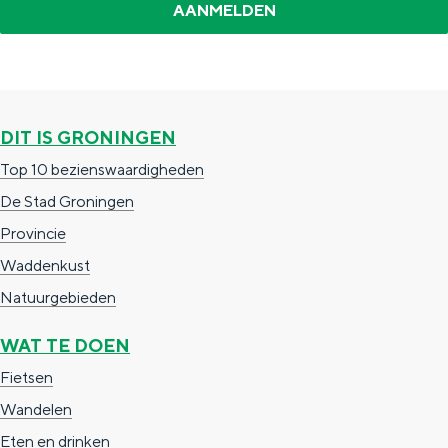
e
h
S
r
e
i
t
E
e
a
n
z
DIT IS GRONINGEN
a
g
u
Top 10 bezienswaardigheden
l
l
r
De Stad Groningen
H
i
d
Provincie
u
s
e
Waddenkust
i
h
u
Natuurgebieden
d
p
t
i
a
s
WAT TE DOEN
g
g
c
Fietsen
e
e
h
Wandelen
t
e
Eten en drinken