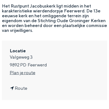
g
Wat ga jij doen?
Het Rustpunt Jacobuskerk ligt midden in het
karakteristieke wierdendorpje Feerwerd. De 13e
e
Zomerwandelingen in Groningen
eeuwse kerk en het omliggende terrein zijn
eigendom van de Stichting Oude Groninger Kerken
Zwemplekken
en worden beheerd door een plaatselijke commissie
van vrijwilligers.
DIT IS GRONINGEN
Locatie
Valgeweg 3
9892 PD
Feerwerd
n
Plan je route
a
n
a
Route
a
r
Top 10
bezienswaardigheden
a
J