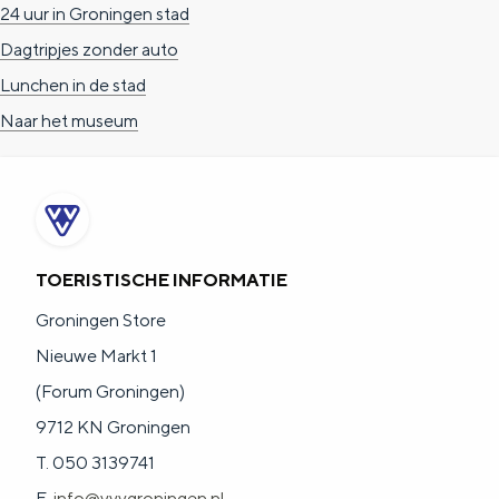
24 uur in Groningen stad
a
n
Dagtripjes zonder auto
a
S
Lunchen in de stad
l
e
Naar het museum
:
i
N
t
e
e
d
e
TOERISTISCHE INFORMATIE
r
Groningen Store
l
Nieuwe Markt 1
a
(Forum Groningen)
n
9712 KN Groningen
d
T. 050 3139741
s
E.
info@vvvgroningen.nl