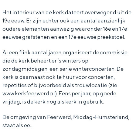
r
a
In Groningen ligt het allemaal opvallend
Het interieur van de kerk dateert overwegend uit de
dicht bij elkaar. De levendigheid van de
J
c
stad, de stilte van een hofje, de
19e eeuw. Er zijn echter ook een aantal aanzienlijk
a
o
weidsheid van het ommeland en de
oudere elementen aanwezig waaronder 16e en 17e
c
b
sporen van een eeuwenoud verleden.
eeuwse grafstenen en een 17e eeuwse preekstoel.
o
u
Stad
b
s
Al een flink aantal jaren organiseert de commissie
Provincie
die de kerk beheert er ’s winters op
u
k
Waddenkust
zondagmiddagen een serie winterconcerten. De
s
e
Natuurgebieden
kerk is daarnaast ook te huur voor concerten,
k
r
repetities of bijvoorbeeld als trouwlocatie (zie
e
k
www.kerkfeerwerd.nl). Eens per jaar, op goede
WAT TE DOEN
r
F
vrijdag, is de kerk nog als kerk in gebruik.
k
e
De omgeving van Feerwerd, Middag-Humsterland,
F
e
staat als ee…
e
r