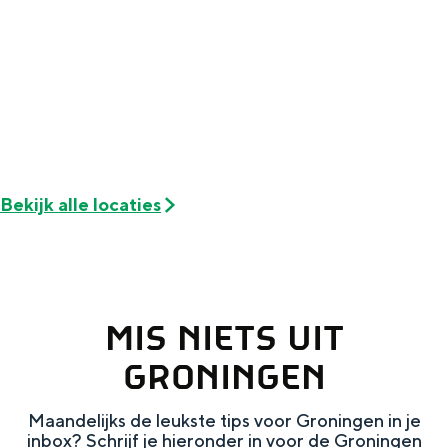
Met kinderen
Theater, muziek en musea
REISIDEEËN
Een week in Stad en Ommeland
Een dag op pad in Groningen stad
Bekijk alle locaties
MIS NIETS UIT
GRONINGEN
Dagtripjes zonder auto
Maandelijks de leukste tips voor Groningen in je
inbox? Schrijf je hieronder in voor de Groningen