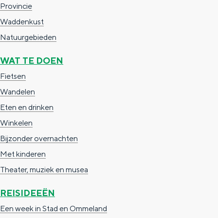
Provincie
e
h
S
Waddenkust
r
e
i
Natuurgebieden
t
E
e
a
n
z
WAT TE DOEN
a
g
u
Fietsen
l
l
r
Wandelen
H
i
d
Eten en drinken
u
s
e
Winkelen
i
h
u
Bijzonder overnachten
d
p
t
Met kinderen
i
a
s
Theater, muziek en musea
g
g
c
REISIDEEËN
e
e
h
Een week in Stad en Ommeland
t
e