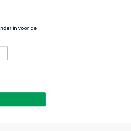
N
onder in voor de
aan de Waddenzee, midden in het groen of bij een schattig