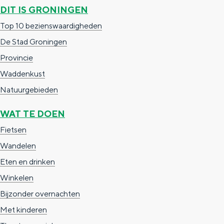
DIT IS GRONINGEN
c
t
h
Top 10 bezienswaardigheden
t
o
e
De Stad Groningen
e
t
n
Provincie
e
h
S
Waddenkust
r
e
i
Natuurgebieden
t
E
e
a
n
z
WAT TE DOEN
a
g
u
Fietsen
l
l
r
Wandelen
H
i
d
Eten en drinken
u
s
e
Winkelen
i
h
u
Bijzonder overnachten
d
p
t
Met kinderen
i
a
s