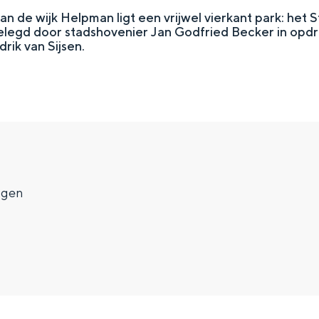
 de wijk Helpman ligt een vrijwel vierkant park: het S
elegd door stadshovenier Jan Godfried Becker in opdr
ik van Sijsen.
ngen
Top 10 bezienswaardighed
allend dicht bij elkaar. De levendigheid van de stad, de stilte van ee