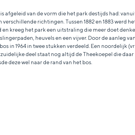
s afgeleid van de vorm die het park destijds had: vanui
n verschillende richtingen. Tussen 1882 en 1883 werd he
 en kreeg het park een uitstraling die meer doet denk
 slingerpaden, heuvels en een vijver. Door de aanleg van
bos in 1964 in twee stukken verdeeld. Een noordelijk (vri
it zuidelijke deel staat nog altijd de Theekoepel die daar 
de deze wel naar de rand van het bos.
Bijzonder overnachten
. Van slapen in een voormalige graanzolder van een molen tot overnach