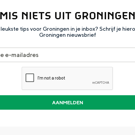
MIS NIETS UIT GRONINGE
leukste tips voor Groningen in je inbox? Schrijf je hier
Groningen nieuwsbrief
Dagtripjes zonder auto
veranderlijke landschap. Binen een mum van tijd sta je vanuit de stad 