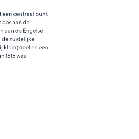
t een centraal punt
t bos aan de
en aan de Engelse
 de zuidelijke
j klein) deel en een
in 1818 was
ten in een iglo van stro: Groningen biedt voor ieder wat wils.