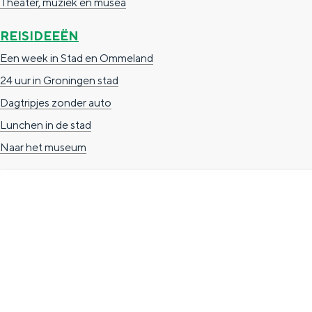
Theater, muziek en musea
g
g
c
REISIDEEËN
e
e
h
Een week in Stad en Ommeland
t
e
24 uur in Groningen stad
a
n
Dagtripjes zonder auto
a
S
Lunchen in de stad
l
e
Naar het museum
:
i
N
t
e
e
d
e
TOERISTISCHE INFORMATIE
r
Groningen Store
l
Nieuwe Markt 1
a