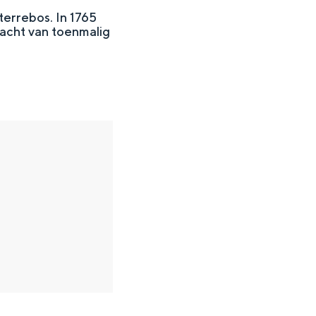
terrebos. In 1765
acht van toenmalig
en
n hofje, de weidsheid van het ommeland en de sporen van een