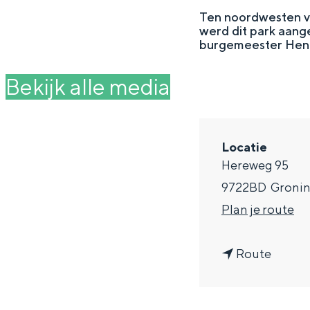
g
Ten noordwesten van
werd dit park aang
e
DIT IS GRONINGEN
burgemeester Hendr
Bekijk alle media
Locatie
Hereweg 95
9722BD
Groni
n
Plan je route
a
In Groningen ligt het allemaal opv
n
a
Route
eeuwenoud verleden.
a
r
Stad
a
S
Provincie