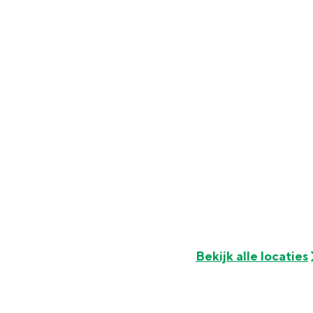
Fietsen
Wandelen
Eten & drinken
Winkelen
Overnachten
Met kinderen
Theater, muziek en musea
REISIDEEËN
Een week in Stad en Ommel
Een dag op pad in Groninge
Bekijk alle locaties