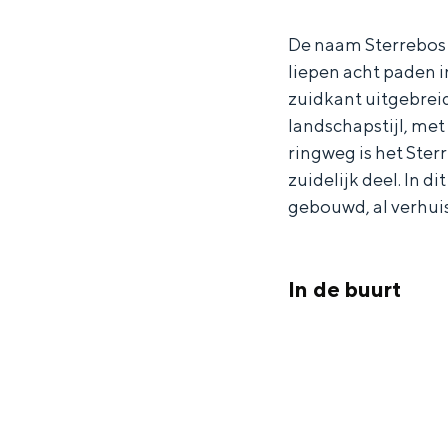
r
t
Waddenkust
De naam Sterrebos i
S
e
Natuurgebieden
liepen acht paden i
t
r
zuidkant uitgebreid
e
r
landschapstijl, met
WAT TE DOEN
r
e
ringweg is het Sterr
r
b
zuidelijk deel. In d
e
o
gebouwd, al verhuis
b
s
o
In de buurt
s
Overnachten was nog nooit zo leuk