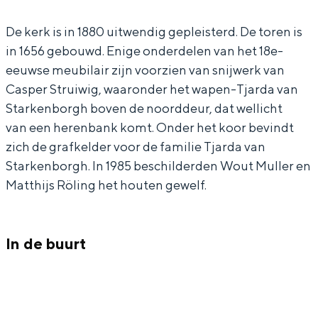
W
e
K
k
In Groningen ligt het allemaal opvallend
dicht bij elkaar. De levendigheid van de
De kerk is in 1880 uitwendig gepleisterd. De toren is
e
r
e
W
stad, de stilte van een hofje, de
in 1656 gebouwd. Enige onderdelen van het 18e-
h
k
r
e
weidsheid van het ommeland en de
eeuwse meubilair zijn voorzien van snijwerk van
sporen van een eeuwenoud verleden.
e
W
k
h
Casper Struiwig, waaronder het wapen-Tjarda van
d
e
W
e
Stad
Starkenborgh boven de noorddeur, dat wellicht
e
h
e
d
van een herenbank komt. Onder het koor bevindt
Provincie
n
e
h
e
zich de grafkelder voor de familie Tjarda van
Waddenkust
Starkenborgh. In 1985 beschilderden Wout Muller en
H
d
e
n
Natuurgebieden
Matthijs Röling het houten gewelf.
o
e
d
H
o
n
e
o
WAT TE DOEN
r
H
n
o
In de buurt
n
o
H
r
o
o
n
r
o