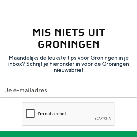
Met kinderen
Theater, muziek en musea
MIS NIETS UIT
REISIDEEËN
GRONINGEN
Een week in Stad en Ommeland
Een dag op pad in Groningen stad
Maandelijks de leukste tips voor Groningen in je
inbox? Schrijf je hieronder in voor de Groningen
nieuwsbrief
Dagtripjes zonder auto