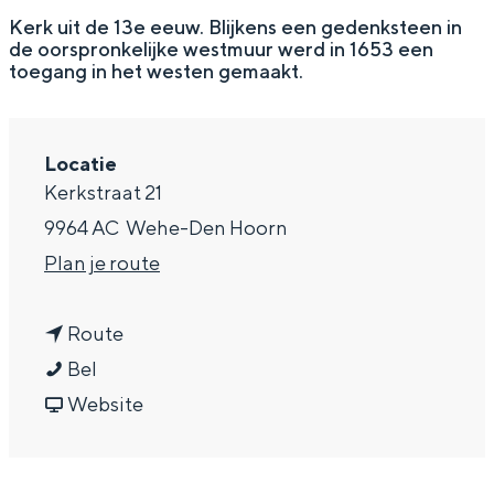
g
Wat ga jij doen?
Kerk uit de 13e eeuw. Blijkens een gedenksteen in
de oorspronkelijke westmuur werd in 1653 een
e
Zomerwandelingen in Groningen
toegang in het westen gemaakt.
Zwemplekken
Locatie
DIT IS GRONINGEN
Kerkstraat 21
9964 AC
Wehe-Den Hoorn
n
Plan je route
a
n
a
Route
K
a
r
Bel
e
a
v
K
Website
r
r
a
e
Top 10
bezienswaardigheden
k
K
n
r