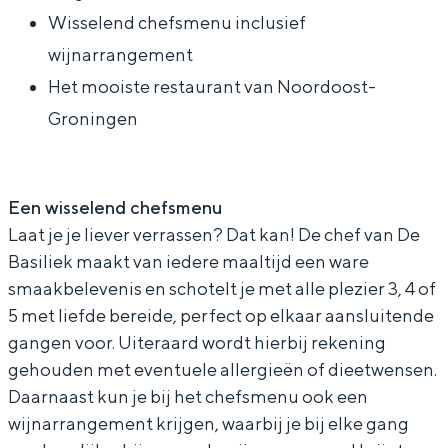
k
k
Wisselend chefsmenu inclusief
wijnarrangement
Het mooiste restaurant van Noordoost-
Bijzonder overnachten
Groningen
Overnachten was nog nooit zo leuk. Van
slapen in een voormalige graanzolder
van een molen tot overnachten in een
Een wisselend chefsmenu
iglo van stro: Groningen biedt voor ieder
Laat je je liever verrassen? Dat kan! De chef van De
wat wils.
Basiliek maakt van iedere maaltijd een ware
Fietsen
smaakbelevenis en schotelt je met alle plezier 3, 4 of
5 met liefde bereide, perfect op elkaar aansluitende
Wandelen
gangen voor. Uiteraard wordt hierbij rekening
Eten & drinken
gehouden met eventuele allergieën of dieetwensen.
Winkelen
Daarnaast kun je bij het chefsmenu ook een
Overnachten
wijnarrangement krijgen, waarbij je bij elke gang