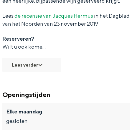
een heerlijke, bijpassende wijn geserveerd krijgt.
Met kinderen
Theater, muziek en musea
Lees
de recensie van Jacques Hermus
in het Dagblad
van het Noorden van 23 november 2019
REISIDEEËN
Reserveren?
Een week in Stad en Ommeland
Wilt u ook kome…
Een dag op pad in Groningen stad
Lees verder
Openingstijden
Elke maandag
gesloten
Dagtripjes zonder auto