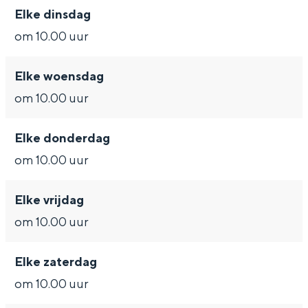
De rijkdom van Groningen is haar
Elke dinsdag
veranderlijke landschap. Binen een mum
om 10.00 uur
van tijd sta je vanuit de stad aan de
Waddenzee, midden in het groen of bij
een schattig wierdedorp.
Elke woensdag
Lunchen in de stad
om 10.00 uur
Naar het museum
Elke donderdag
om 10.00 uur
S
n
nl
e
l
Nederlands
Elke vrijdag
l
G
G
English
en
Deutsch
de
om 10.00 uur
e
o
e
c
t
h
Elke zaterdag
t
o
e
om 10.00 uur
e
t
n