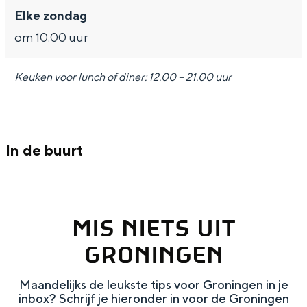
e
h
S
Elke zondag
r
e
i
om 10.00 uur
t
E
e
a
n
z
Keuken voor lunch of diner: 12.00 – 21.00 uur
a
g
u
l
l
r
H
i
d
In de buurt
u
s
e
i
h
u
d
p
t
MIS NIETS UIT
i
a
s
GRONINGEN
g
g
c
e
e
h
Maandelijks de leukste tips voor Groningen in je
t
e
inbox? Schrijf je hieronder in voor de Groningen