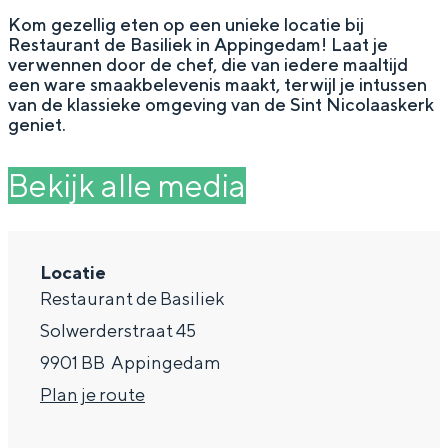
g
Wat ga jij doen?
Kom gezellig eten op een unieke locatie bij
Restaurant de Basiliek in Appingedam! Laat je
e
Zomerwandelingen in Groningen
verwennen door de chef, die van iedere maaltijd
een ware smaakbelevenis maakt, terwijl je intussen
Zwemplekken
van de klassieke omgeving van de Sint Nicolaaskerk
geniet.
DIT IS GRONINGEN
Bekijk alle media
Locatie
Restaurant de Basiliek
Solwerderstraat 45
9901 BB
Appingedam
n
Plan je route
Top 10
bezienswaardigheden
a