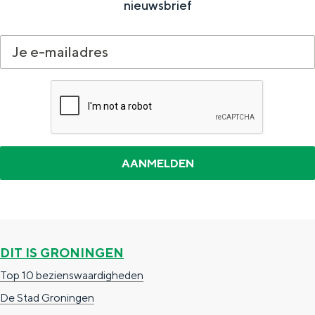
nieuwsbrief
a
n
a
S
l
e
:
i
N
t
e
e
d
e
r
l
a
DIT IS GRONINGEN
n
Top 10 bezienswaardigheden
d
De Stad Groningen
s