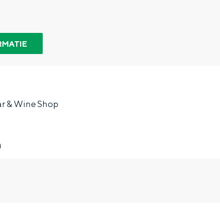
RMATIE
ar & Wine Shop
n
Bijzonder overnachten
. Van slapen in een voormalige graanzolder van een molen tot overnach