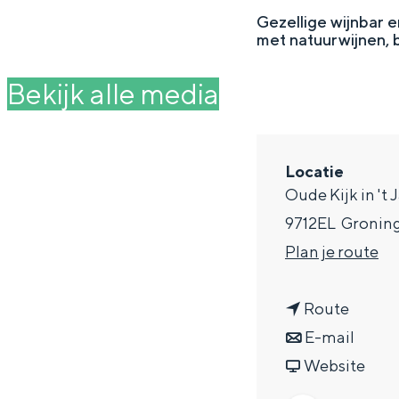
g
Gezellige wijnbar e
met natuurwijnen, b
e
DIT IS GRONINGEN
Bekijk alle media
Locatie
Oude Kijk in 't 
9712EL
Gronin
n
Plan je route
a
n
a
Route
In Groningen ligt het allemaal opv
eeuwenoud verleden.
a
n
r
E-mail
a
a
v
V
Website
Stad
r
a
a
i
Provincie