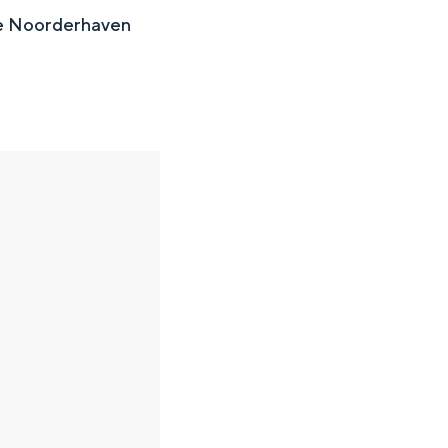
 de Noorderhaven
en
n hofje, de weidsheid van het ommeland en de sporen van een