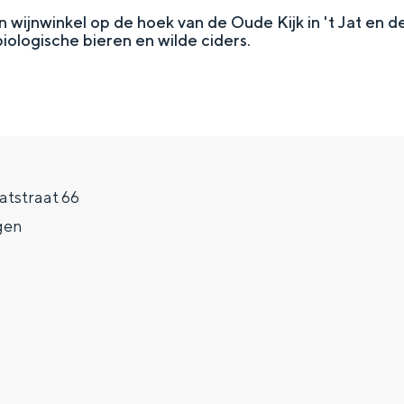
n wijnwinkel op de hoek van de Oude Kijk in 't Jat en
iologische bieren en wilde ciders.
Jatstraat 66
gen
Top 10 bezienswaardighed
allend dicht bij elkaar. De levendigheid van de stad, de stilte van ee