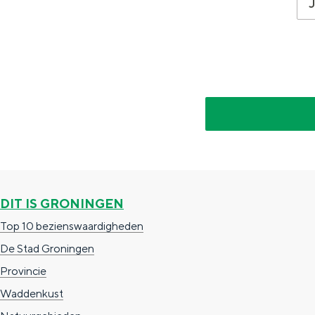
g
g
c
e
e
h
t
e
a
n
a
S
l
e
:
i
N
t
e
e
DIT IS GRONINGEN
d
Top 10 bezienswaardigheden
e
De Stad Groningen
r
Provincie
l
Waddenkust
a