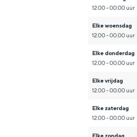
Fietsen
12.00 - 00.00 uur
a
B
B
&
t
Wandelen
r
a
a
W
u
Eten & drinken
Elke woensdag
&
r
r
i
u
Winkelen
12.00 - 00.00 uur
W
&
&
n
r
Overnachten
i
W
W
e
W
Elke donderdag
Met kinderen
n
i
i
S
i
12.00 - 00.00 uur
Theater, muziek en musea
e
n
n
h
n
S
e
e
o
e
Elke vrijdag
REISIDEEËN
h
S
S
p
B
12.00 - 00.00 uur
Een week in Stad en Ommel
o
h
h
a
Een dag op pad in Groninge
p
o
o
r
Elke zaterdag
p
p
&
12.00 - 00.00 uur
W
Elke zondag
i