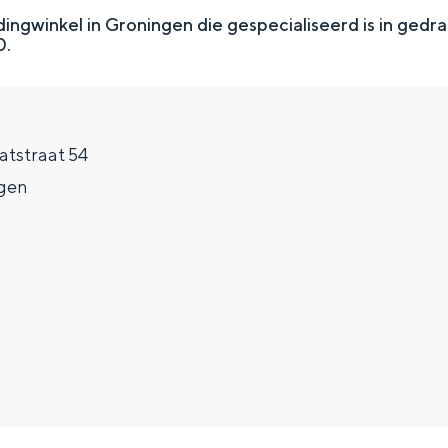
dingwinkel in Groningen die gespecialiseerd is in gedra
0.
Jatstraat 54
gen
Top 10 bezienswaardighed
allend dicht bij elkaar. De levendigheid van de stad, de stilte van ee