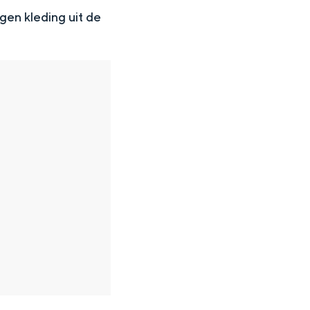
gen kleding uit de
en
n hofje, de weidsheid van het ommeland en de sporen van een