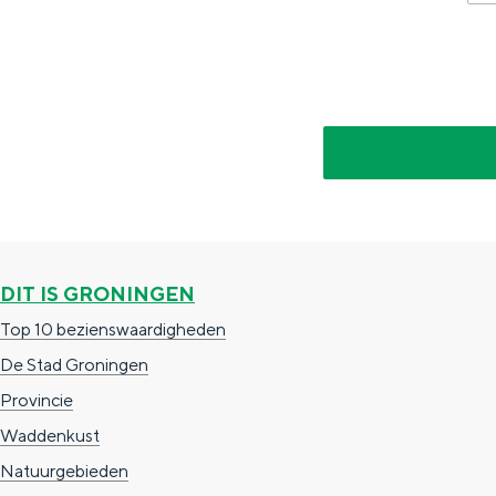
g
g
c
e
e
h
t
e
a
n
a
S
l
e
:
i
N
t
DIT IS GRONINGEN
e
e
Top 10 bezienswaardigheden
d
De Stad Groningen
e
Provincie
r
Waddenkust
l
Natuurgebieden
a