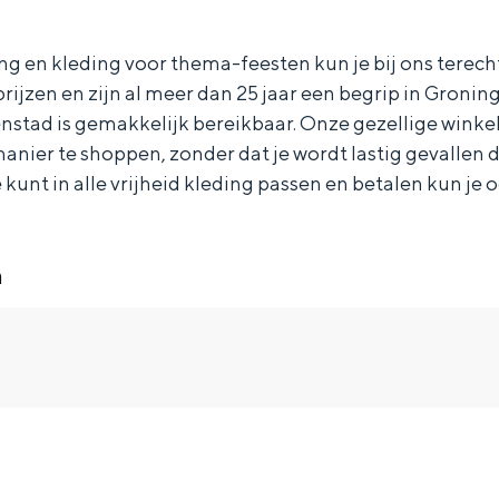
g en kleding voor thema-feesten kun je bij ons terech
prijzen en zijn al meer dan 25 jaar een begrip in Gronin
stad is gemakkelijk bereikbaar. Onze gezellige winkel s
anier te shoppen, zonder dat je wordt lastig gevallen 
 kunt in alle vrijheid kleding passen en betalen kun je 
n
Bijzonder overnachten
. Van slapen in een voormalige graanzolder van een molen tot overnach