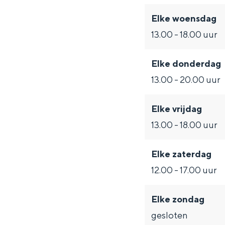
Fietsen
Elke woensdag
Wandelen
13.00 - 18.00 uur
Eten & drinken
Winkelen
Elke donderdag
Overnachten
13.00 - 20.00 uur
Met kinderen
Theater, muziek en musea
Elke vrijdag
13.00 - 18.00 uur
REISIDEEËN
Elke zaterdag
Een week in Stad en Ommel
12.00 - 17.00 uur
Een dag op pad in Groninge
Elke zondag
gesloten