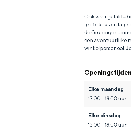
s
c
e
R
s
Waddenkust
Ook voor galakledin
s
e
c
e
s
Natuurgebieden
grote keus en lage 
i
s
e
c
i
de Groninger binnen
e
s
s
e
e
WAT TE DOEN
een avontuurlijke m
i
s
s
winkelpersoneel. Je
e
i
s
e
i
Openingstijde
e
Elke maandag
13.00 - 18.00 uur
Elke dinsdag
Overnachten was nog nooit zo leuk
13.00 - 18.00 uur