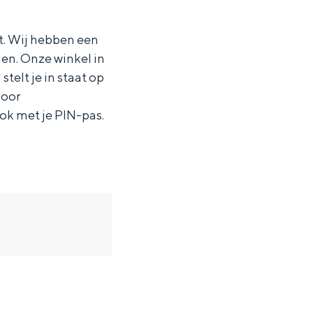
t. Wij hebben een
gen. Onze winkel in
telt je in staat op
door
ook met je PIN-pas.
ten in een iglo van stro: Groningen biedt voor ieder wat wils.