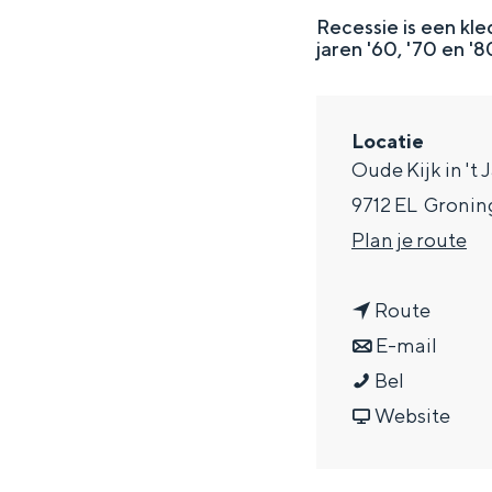
g
Recessie is een kle
jaren '60, '70 en '8
e
DIT IS GRONINGEN
Locatie
Oude Kijk in 't 
9712 EL
Gronin
n
Plan je route
a
n
a
Route
a
n
r
E-mail
R
a
a
R
Bel
In Groningen ligt het allemaal opv
eeuwenoud verleden.
e
r
a
v
e
Website
c
R
r
a
c
Stad
e
e
R
n
e
Provincie