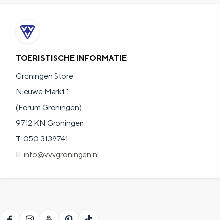
a
n
a
S
l
e
:
i
TOERISTISCHE INFORMATIE
N
t
Groningen Store
e
e
Nieuwe Markt 1
d
(Forum Groningen)
e
9712 KN Groningen
r
T. 050 3139741
l
E.
info@vvvgroningen.nl
a
n
d
s