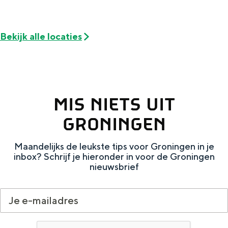
Met kinderen
Theater, muziek en musea
Bekijk alle locaties
REISIDEEËN
Een week in Stad en Ommeland
Een dag op pad in Groningen stad
MIS NIETS UIT
GRONINGEN
Maandelijks de leukste tips voor Groningen in je
inbox? Schrijf je hieronder in voor de Groningen
nieuwsbrief
Dagtripjes zonder auto