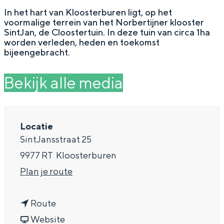
g
Wat ga jij doen?
In het hart van Kloosterburen ligt, op het
voormalige terrein van het Norbertijner klooster
e
Zomerwandelingen in Groningen
SintJan, de Cloostertuin. In deze tuin van circa 1ha
worden verleden, heden en toekomst
Zwemplekken
bijeengebracht.
Bekijk alle media
DIT IS GRONINGEN
Locatie
SintJansstraat 25
9977 RT
Kloosterburen
n
Plan je route
a
Top 10
n
a
Route
bezienswaardigheden
a
v
r
Website