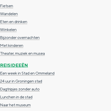
e
h
S
Fietsen
r
e
i
Wandelen
t
E
e
Eten en drinken
a
n
z
Winkelen
a
g
u
Bijzonder overnachten
l
l
r
Met kinderen
H
i
d
Theater, muziek en musea
u
s
e
REISIDEEËN
i
h
u
Een week in Stad en Ommeland
d
p
t
24 uur in Groningen stad
i
a
s
Dagtripjes zonder auto
g
g
c
Lunchen in de stad
e
e
h
Naar het museum
t
e