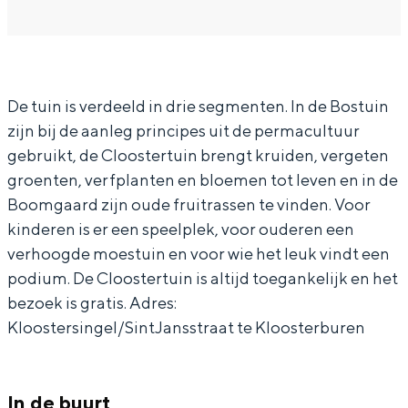
In Groningen ligt het allemaal opvallend
a
a
C
dicht bij elkaar. De levendigheid van de
r
n
l
stad, de stilte van een hofje, de
weidsheid van het ommeland en de
C
C
o
sporen van een eeuwenoud verleden.
De tuin is verdeeld in drie segmenten. In de Bostuin
l
l
o
zijn bij de aanleg principes uit de permacultuur
o
o
s
Stad
gebruikt, de Cloostertuin brengt kruiden, vergeten
o
o
t
Provincie
groenten, verfplanten en bloemen tot leven en in de
s
s
e
Waddenkust
Boomgaard zijn oude fruitrassen te vinden. Voor
t
t
r
Natuurgebieden
kinderen is er een speelplek, voor ouderen een
e
e
t
verhoogde moestuin en voor wie het leuk vindt een
podium. De Cloostertuin is altijd toegankelijk en het
r
r
u
WAT TE DOEN
bezoek is gratis. Adres:
t
t
i
Kloostersingel/SintJansstraat te Kloosterburen
u
u
n
i
i
K
n
n
l
In de buurt