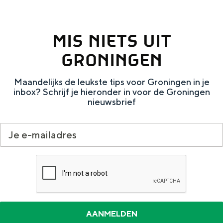
Met kinderen
Theater, muziek en musea
MIS NIETS UIT
REISIDEEËN
GRONINGEN
Een week in Stad en Ommeland
Maandelijks de leukste tips voor Groningen in je
Een dag op pad in Groningen stad
inbox? Schrijf je hieronder in voor de Groningen
nieuwsbrief
Dagtripjes zonder auto