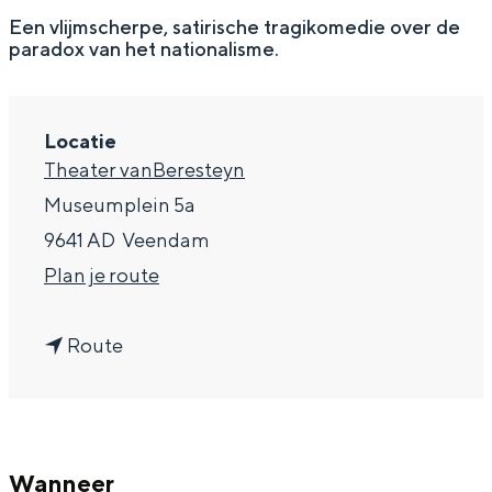
g
Wat ga jij doen?
Een vlijmscherpe, satirische tragikomedie over de
paradox van het nationalisme.
e
Zomerwandelingen in Groningen
Zwemplekken
Locatie
Theater vanBeresteyn
DIT IS GRONINGEN
Museumplein 5a
9641 AD
Veendam
n
Plan je route
a
n
a
Route
a
r
a
A
Top 10
r
n
bezienswaardigheden
Wanneer
A
t