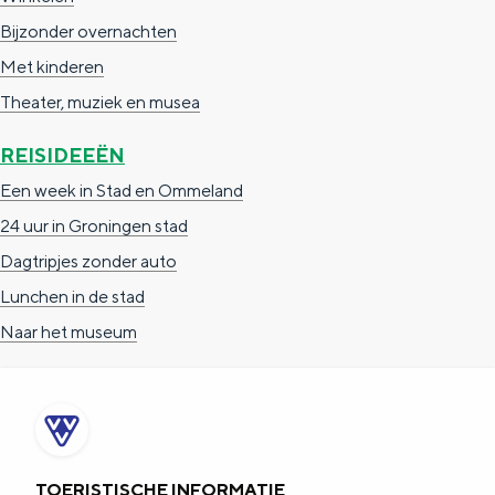
e
h
S
Bijzonder overnachten
r
e
i
Met kinderen
t
E
e
Theater, muziek en musea
a
n
z
REISIDEEËN
a
g
u
Een week in Stad en Ommeland
l
l
r
24 uur in Groningen stad
H
i
d
Dagtripjes zonder auto
u
s
e
Lunchen in de stad
i
h
u
Naar het museum
d
p
t
i
a
s
g
g
c
e
e
h
t
e
TOERISTISCHE INFORMATIE