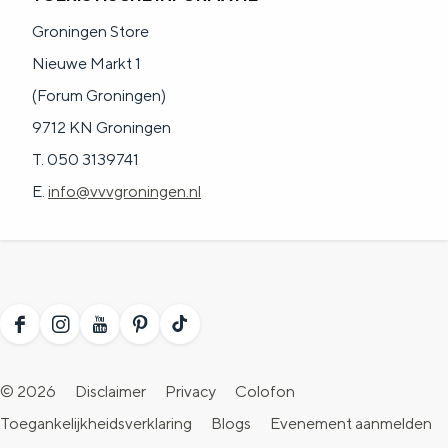
a
n
Groningen Store
a
S
Nieuwe Markt 1
l
e
(Forum Groningen)
:
i
9712 KN Groningen
N
t
T. 050 3139741
e
e
E.
info@vvvgroningen.nl
d
e
r
l
a
F
I
Y
P
T
n
a
n
o
i
i
© 2026
Disclaimer
Privacy
Colofon
d
c
s
u
n
k
Toegankelijkheidsverklaring
Blogs
Evenement aanmelden
s
e
t
T
t
T