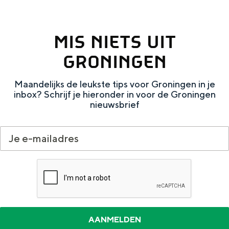
Met kinderen
Theater, muziek en musea
MIS NIETS UIT
REISIDEEËN
GRONINGEN
Een week in Stad en Ommeland
Maandelijks de leukste tips voor Groningen in je
Een dag op pad in Groningen stad
inbox? Schrijf je hieronder in voor de Groningen
nieuwsbrief
Dagtripjes zonder auto