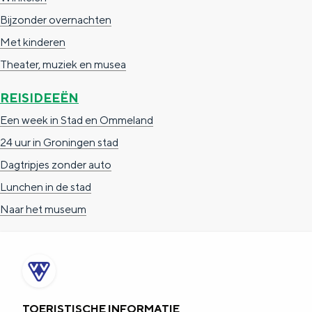
e
h
S
Bijzonder overnachten
r
e
i
Met kinderen
t
E
e
Theater, muziek en musea
a
n
z
REISIDEEËN
a
g
u
Een week in Stad en Ommeland
l
l
r
24 uur in Groningen stad
H
i
d
Dagtripjes zonder auto
u
s
e
Lunchen in de stad
i
h
u
Naar het museum
d
p
t
i
a
s
g
g
c
e
e
h
t
e
TOERISTISCHE INFORMATIE