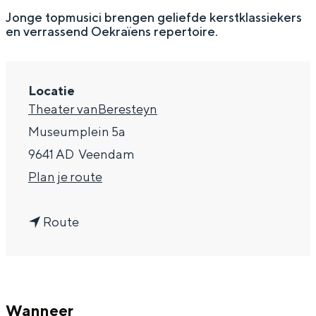
g
Wat ga jij doen?
Jonge topmusici brengen geliefde kerstklassiekers
en verrassend Oekraïens repertoire.
e
Zomerwandelingen in Groningen
Zwemplekken
Locatie
Theater vanBeresteyn
DIT IS GRONINGEN
Museumplein 5a
9641 AD
Veendam
n
Plan je route
a
n
a
Route
a
r
a
A
Top 10
r
m
bezienswaardigheden
Wanneer
A
y