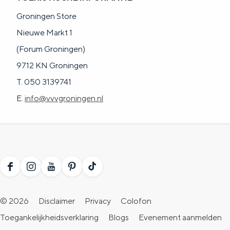
a
n
Groningen Store
a
S
Nieuwe Markt 1
l
e
(Forum Groningen)
:
i
9712 KN Groningen
N
t
T. 050 3139741
e
e
E.
info@vvvgroningen.nl
d
e
r
l
a
F
I
Y
P
T
n
a
n
o
i
i
© 2026
Disclaimer
Privacy
Colofon
d
c
s
u
n
k
Toegankelijkheidsverklaring
Blogs
Evenement aanmelden
s
e
t
T
t
T