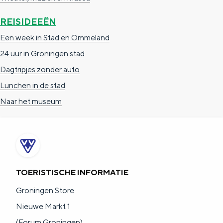
a
n
REISIDEEËN
a
S
Een week in Stad en Ommeland
l
e
24 uur in Groningen stad
:
i
Dagtripjes zonder auto
N
t
Lunchen in de stad
e
e
Naar het museum
d
e
r
l
a
TOERISTISCHE INFORMATIE
n
Groningen Store
d
Nieuwe Markt 1
s
(Forum Groningen)