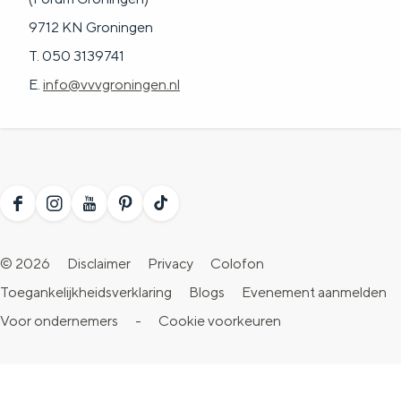
9712 KN Groningen
T. 050 3139741
E.
info@vvvgroningen.nl
F
I
Y
P
T
a
n
o
i
i
© 2026
Disclaimer
Privacy
Colofon
c
s
u
n
k
Toegankelijkheidsverklaring
Blogs
Evenement aanmelden
e
t
T
t
T
Voor ondernemers
-
Cookie voorkeuren
b
a
u
e
o
o
g
b
r
k
o
r
e
e
V