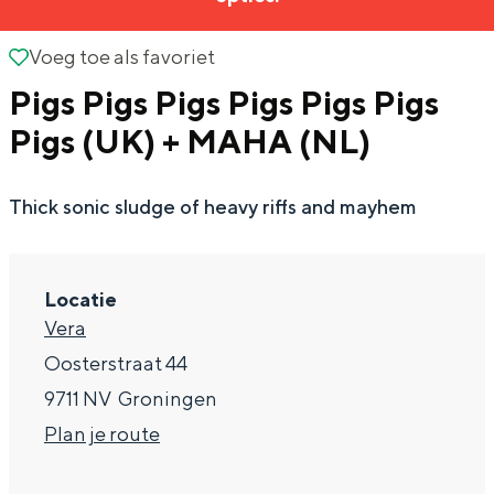
g
Wat ga jij doen?
e
Voeg toe als favoriet
Voeg toe als favoriet
Zomerwandelingen in Groningen
Pigs Pigs Pigs Pigs Pigs Pigs
Zwemplekken
Pigs (UK) + MAHA (NL)
DIT IS GRONINGEN
Thick sonic sludge of heavy riffs and mayhem
Locatie
Vera
Oosterstraat 44
9711 NV
Groningen
n
Plan je route
Top 10
bezienswaardigheden
a