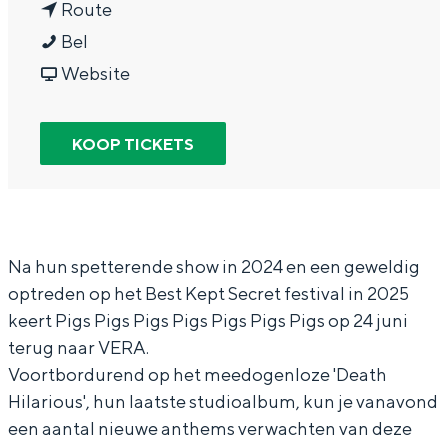
n
a
Route
In Groningen ligt het allemaal opvallend
P
a
r
dicht bij elkaar. De levendigheid van de
Bel
stad, de stilte van een hofje, de
i
a
v
P
Website
weidsheid van het ommeland en de
g
r
a
i
sporen van een eeuwenoud verleden.
s
P
n
g
KOOP TICKETS
Stad
P
i
P
s
Provincie
i
g
i
P
Waddenkust
g
s
g
i
Natuurgebieden
s
P
s
g
Na hun spetterende show in 2024 en een geweldig
optreden op het Best Kept Secret festival in 2025
P
i
P
s
WAT TE DOEN
keert Pigs Pigs Pigs Pigs Pigs Pigs Pigs op 24 juni
i
g
i
P
terug naar VERA.
g
s
g
i
Voortbordurend op het meedogenloze 'Death
s
P
s
g
Hilarious', hun laatste studioalbum, kun je vanavond
P
i
P
s
een aantal nieuwe anthems verwachten van deze