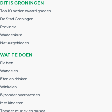
DIT IS GRONINGEN
e
h
S
Top 10 bezienswaardigheden
r
e
i
De Stad Groningen
t
E
e
Provincie
a
n
z
Waddenkust
a
g
u
Natuurgebieden
l
l
r
H
i
d
WAT TE DOEN
u
s
e
Fietsen
i
h
u
Wandelen
d
p
t
Eten en drinken
i
a
s
Winkelen
g
g
c
Bijzonder overnachten
e
e
h
Met kinderen
t
e
Theater, muziek en musea