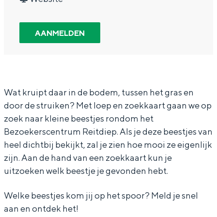
In Groningen ligt het allemaal opvallend
z
O
r
a
z
dicht bij elkaar. De levendigheid van de
o
p
O
n
o
stad, de stilte van een hofje, de
AANMELDEN
weidsheid van het ommeland en de
e
z
p
O
e
sporen van een eeuwenoud verleden.
k
o
z
p
k
Stad
n
e
o
z
n
Provincie
a
k
e
o
a
Wat kruipt daar in de bodem, tussen het gras en
door de struiken? Met loep en zoekkaart gaan we op
Waddenkust
a
n
k
e
a
zoek naar kleine beestjes rondom het
Natuurgebieden
r
a
n
k
r
Bezoekerscentrum Reitdiep. Als je deze beestjes van
b
a
a
n
b
heel dichtbij bekijkt, zal je zien hoe mooi ze eigenlijk
o
r
a
a
o
WAT TE DOEN
zijn. Aan de hand van een zoekkaart kun je
d
b
r
a
d
uitzoeken welk beestje je gevonden hebt.
e
o
b
r
e
Welke beestjes kom jij op het spoor? Meld je snel
m
d
o
b
m
aan en ontdek het!
d
e
d
o
d