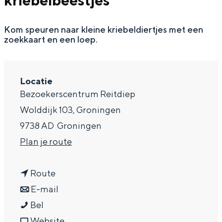
kriebelbeestjes
g
Wat ga jij doen?
e
Kom speuren naar kleine kriebeldiertjes met een
Zomerwandelingen in Groningen
zoekkaart en een loep.
Zwemplekken
DIT IS GRONINGEN
Locatie
Bezoekerscentrum Reitdiep
Wolddijk 103, Groningen
9738 AD
Groningen
n
Plan je route
a
n
a
Route
a
n
r
E-mail
Top 10
O
a
a
O
Bel
bezienswaardigheden
p
r
a
v
p
Website