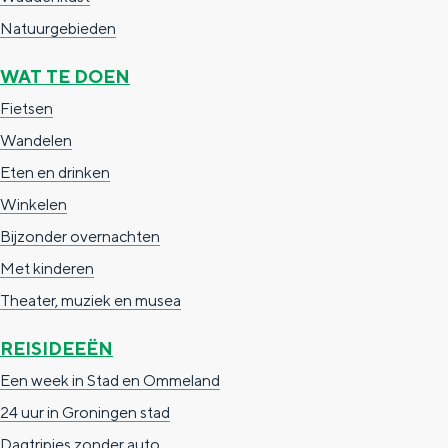
a
n
Natuurgebieden
a
S
WAT TE DOEN
l
e
Fietsen
:
i
Wandelen
N
t
Eten en drinken
e
e
Winkelen
d
Bijzonder overnachten
e
Met kinderen
r
Theater, muziek en musea
l
a
REISIDEEËN
n
Een week in Stad en Ommeland
d
24 uur in Groningen stad
s
Dagtripjes zonder auto