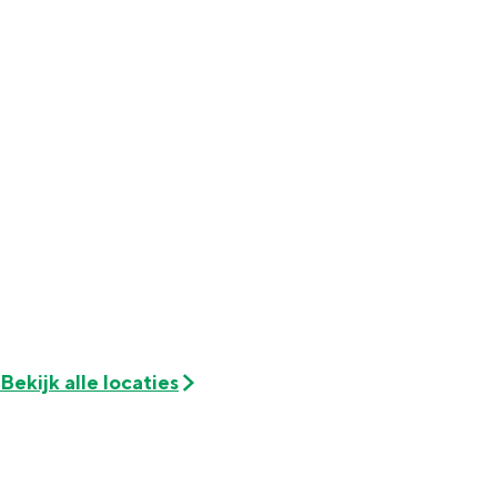
Met kinderen
Theater, muziek en musea
REISIDEEËN
Een week in Stad en Ommeland
Een dag op pad in Groningen stad
Bekijk alle locaties
Dagtripjes zonder auto