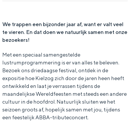
u
t
s
u
u
In Groningen ligt het allemaal opvallend
dicht bij elkaar. De levendigheid van de
m
r
t
s
m
stad, de stilte van een hofje, de
f
u
r
t
f
We trappen een bijzonder jaar af, want er valt veel
weidsheid van het ommeland en de
sporen van een eeuwenoud verleden.
te vieren. En dat doen we natuurlijk samen met onze
e
m
u
r
e
bezoekers!
s
f
m
u
s
Stad
t
e
f
m
t
Provincie
Met een speciaal samengestelde
i
s
e
f
i
lustrumprogrammering is er van alles te beleven.
Waddenkust
v
t
s
e
v
Bezoek ons driedaagse festival, ontdek in de
Natuurgebieden
expositie hoe Kielzog zich door de jaren heen heeft
a
i
t
s
a
ontwikkeld en laat je verrassen tijdens de
l
v
i
t
l
WAT TE DOEN
maandelijkse Wereldfeesten met steeds een andere
a
v
i
cultuur in de hoofdrol. Natuurlijk sluiten we het
l
a
v
seizoen groots af, hopelijk samen met jou, tijdens
l
a
een feestelijk ABBA-tributeconcert.
l