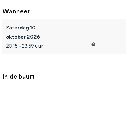
Wanneer
Zaterdag 10
Bijzonder overnachten
oktober 2026
Overnachten was nog nooit zo leuk. Van
20.15 - 23.59 uur
slapen in een voormalige graanzolder
van een molen tot overnachten in een
iglo van stro: Groningen biedt voor ieder
wat wils.
In de buurt
Fietsen
Wandelen
Eten & drinken
Winkelen
Overnachten