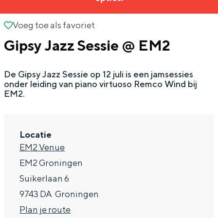
g
Wat ga jij doen?
e
Voeg toe als favoriet
Voeg toe als favoriet
Zomerwandelingen in Groningen
Gipsy Jazz Sessie @ EM2
Zwemplekken
De Gipsy Jazz Sessie op 12 juli is een jamsessies
DIT IS GRONINGEN
onder leiding van piano virtuoso Remco Wind bij
EM2.
Locatie
EM2 Venue
EM2 Groningen
Suikerlaan 6
9743 DA
Groningen
Top 10
bezienswaardigheden
n
Plan je route