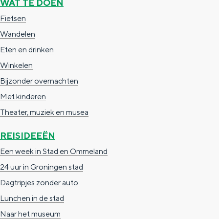
WAT TE DOEN
a
n
Fietsen
a
S
Wandelen
l
e
Eten en drinken
:
i
Winkelen
N
t
Bijzonder overnachten
e
e
Met kinderen
d
Theater, muziek en musea
e
r
REISIDEEËN
l
Een week in Stad en Ommeland
a
24 uur in Groningen stad
n
Dagtripjes zonder auto
d
Lunchen in de stad
s
Naar het museum