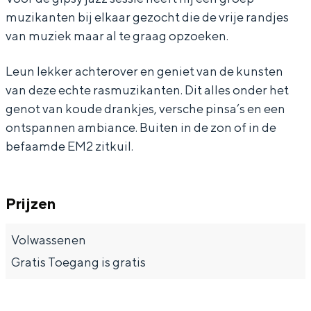
s
S
z
z
s
E
m
muzikanten bij elkaar gezocht die de vrije randjes
s
e
S
z
s
M
E
van muziek maar al te graag opzoeken.
i
s
e
S
i
2
M
Leun lekker achterover en geniet van de kunsten
Bijzonder overnachten
e
s
s
e
e
V
2
van deze echte rasmuzikanten. Dit alles onder het
@
i
s
s
@
e
V
Overnachten was nog nooit zo leuk. Van
genot van koude drankjes, versche pinsa’s en een
E
e
i
s
E
slapen in een voormalige graanzolder
n
e
ontspannen ambiance. Buiten in de zon of in de
van een molen tot overnachten in een
M
@
e
i
M
u
n
befaamde EM2 zitkuil.
iglo van stro: Groningen biedt voor ieder
2
E
@
e
2
e
u
wat wils.
M
E
@
e
Fietsen
Prijzen
2
M
E
Wandelen
2
M
Volwassenen
Eten & drinken
2
Gratis Toegang is gratis
Winkelen
Overnachten