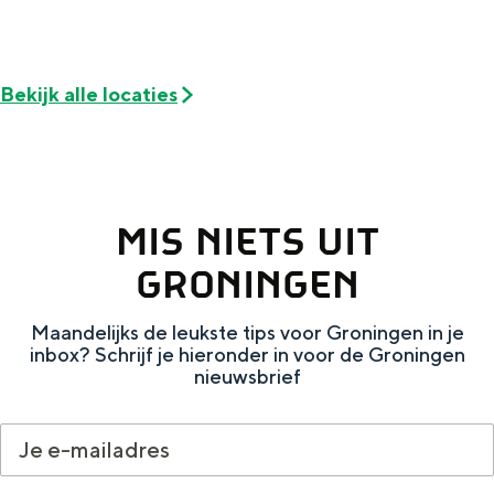
De rijkdom van Groningen is haar
veranderlijke landschap. Binen een mum
van tijd sta je vanuit de stad aan de
Waddenzee, midden in het groen of bij
Bekijk alle locaties
een schattig wierdedorp.
Lunchen in de stad
Naar het museum
MIS NIETS UIT
S
n
nl
GRONINGEN
e
l
Nederlands
Maandelijks de leukste tips voor Groningen in je
l
G
G
English
en
Deutsch
de
inbox? Schrijf je hieronder in voor de Groningen
e
o
e
nieuwsbrief
c
t
h
t
o
e
e
t
n