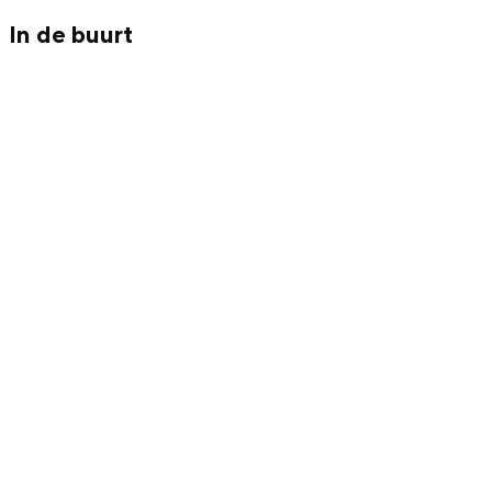
Met kinderen
In de buurt
Theater, muziek en musea
REISIDEEËN
Een week in Stad en Ommeland
Een dag op pad in Groningen stad
Dagtripjes zonder auto