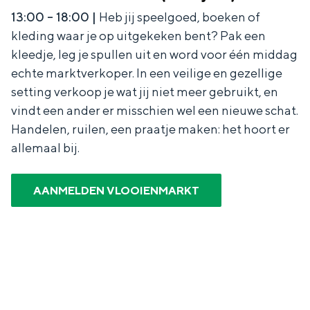
De rijkdom van Groningen is haar
13:00 – 18:00 |
Heb jij speelgoed, boeken of
veranderlijke landschap. Binen een mum
kleding waar je op uitgekeken bent? Pak een
van tijd sta je vanuit de stad aan de
Waddenzee, midden in het groen of bij
kleedje, leg je spullen uit en word voor één middag
een schattig wierdedorp.
echte marktverkoper. In een veilige en gezellige
setting verkoop je wat jij niet meer gebruikt, en
Lunchen in de stad
vindt een ander er misschien wel een nieuwe schat.
Naar het museum
Handelen, ruilen, een praatje maken: het hoort er
allemaal bij.
S
n
nl
e
l
Nederlands
AANMELDEN VLOOIENMARKT
l
G
G
English
en
Deutsch
de
e
o
e
c
t
h
t
o
e
e
t
n