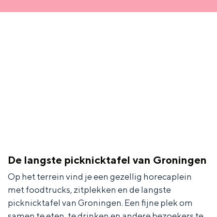
a
n
a
S
l
e
:
i
N
t
e
e
d
e
r
l
De langste picknicktafel van Groningen
a
Op het terrein vind je een gezellig horecaplein
n
met foodtrucks, zitplekken en de langste
d
picknicktafel van Groningen. Een fijne plek om
s
samen te eten, te drinken en andere bezoekers te