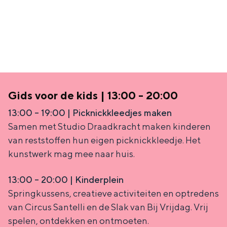
e
h
S
r
e
i
t
E
e
a
n
z
a
g
u
l
l
r
Gids voor de kids | 13:00 - 20:00
H
i
d
13:00 – 19:00 | Picknickkleedjes maken
u
s
e
Samen met Studio Draadkracht maken kinderen
i
h
u
van reststoffen hun eigen picknickkleedje. Het
d
p
t
kunstwerk mag mee naar huis.
i
a
s
13:00 – 20:00 | Kinderplein
g
g
c
Springkussens, creatieve activiteiten en optredens
e
e
h
van Circus Santelli en de Slak van Bij Vrijdag. Vrij
t
e
spelen, ontdekken en ontmoeten.