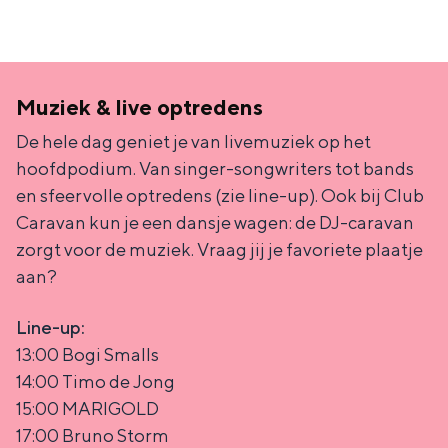
Muziek & live optredens
Bijzonder overnachten
De hele dag geniet je van livemuziek op het
Overnachten was nog nooit zo leuk. Van
hoofdpodium. Van singer-songwriters tot bands
slapen in een voormalige graanzolder
en sfeervolle optredens (zie line-up). Ook bij Club
van een molen tot overnachten in een
iglo van stro: Groningen biedt voor ieder
Caravan kun je een dansje wagen: de DJ-caravan
wat wils.
zorgt voor de muziek. Vraag jij je favoriete plaatje
aan?
Fietsen
Wandelen
Line-up:
Eten & drinken
13:00 Bogi Smalls
14:00 Timo de Jong
Winkelen
15:00 MARIGOLD
Overnachten
17:00 Bruno Storm