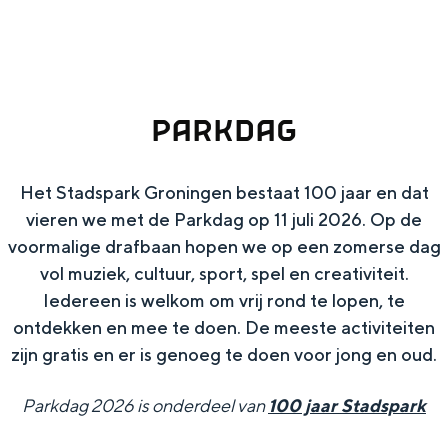
g
Wat ga jij doen?
e
Zomerwandelingen in Groningen
Zwemplekken
PARKDAG
DIT IS GRONINGEN
Het Stadspark Groningen bestaat 100 jaar en dat
vieren we met de Parkdag op 11 juli 2026. Op de
voormalige drafbaan hopen we op een zomerse dag
vol muziek, cultuur, sport, spel en creativiteit.
Iedereen is welkom om vrij rond te lopen, te
ontdekken en mee te doen. De meeste activiteiten
zijn gratis en er is genoeg te doen voor jong en oud.
Top 10
Parkdag 2026 is onderdeel van
100 jaar Stadspark
bezienswaardigheden