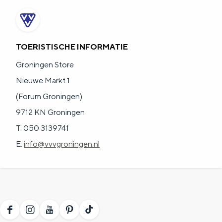
TOERISTISCHE INFORMATIE
Groningen Store
Nieuwe Markt 1
(Forum Groningen)
9712 KN Groningen
T. 050 3139741
E.
info@vvvgroningen.nl
F
I
Y
P
T