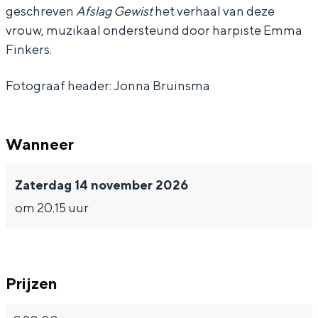
n
n
m
geschreven
Afslag Gewist
het verhaal van deze
E
E
m
vrouw, muzikaal ondersteund door harpiste Emma
m
m
a
Finkers.
m
m
F
Bijzonder overnachten
Fotograaf header: Jonna Bruinsma
a
a
i
Overnachten was nog nooit zo leuk. Van
F
F
n
slapen in een voormalige graanzolder
i
i
k
van een molen tot overnachten in een
Wanneer
iglo van stro: Groningen biedt voor ieder
n
n
e
wat wils.
Zaterdag 14 november 2026
k
k
r
Fietsen
om 20.15 uur
e
e
s
Wandelen
r
r
-
Eten & drinken
s
s
A
Winkelen
-
-
f
Prijzen
Overnachten
A
A
s