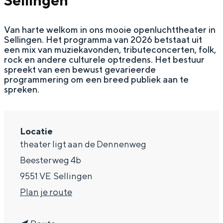
Sellingen
g
Wat ga jij doen?
e
Van harte welkom in ons mooie openluchttheater in
Zomerwandelingen in Groningen
Sellingen. Het programma van 2026 betstaat uit
Zwemplekken
een mix van muziekavonden, tributeconcerten, folk,
rock en andere culturele optredens. Het bestuur
spreekt van een bewust gevarieerde
programmering om een breed publiek aan te
DIT IS GRONINGEN
spreken.
Locatie
theater ligt aan de Dennenweg
Beesterweg 4b
9551 VE
Sellingen
n
Plan je route
Top 10
a
bezienswaardigheden