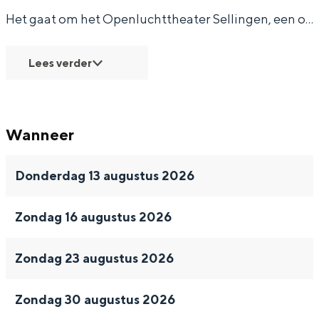
n
i
i
e
t
Met kinderen
Het gaat om het Openluchttheater Sellingen, een o…
g
n
n
n
e
Theater, muziek en musea
e
g
g
r
Lees verder
n
e
e
S
REISIDEEËN
n
n
e
Een week in Stad en Ommeland
l
Een dag op pad in Groningen stad
Wanneer
l
i
Donderdag 13 augustus 2026
n
g
Zondag 16 augustus 2026
e
n
Zondag 23 augustus 2026
Dagtripjes zonder auto
Zondag 30 augustus 2026