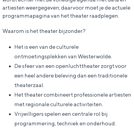
h
c
c
t
t
artiesten weergegeven; daarvoor moet je de actuele
t
h
h
h
o
programmapagina van het theater raadplegen.
t
t
t
e
p
h
t
t
a
e
Waarom is het theater bijzonder?
Bijzonder overnachten
e
h
h
t
n
Overnachten was nog nooit zo leuk. Van
Het is een van de culturele
a
e
e
e
l
slapen in een voormalige graanzolder
ontmoetingsplekken van Westerwolde.
t
a
a
r
u
van een molen tot overnachten in een
iglo van stro: Groningen biedt voor ieder
De sfeer van een openluchttheater zorgt voor
e
t
t
S
c
wat wils.
een heel andere beleving dan een traditionele
r
e
e
e
h
theaterzaal.
Fietsen
S
r
r
l
t
Het theater combineert professionele artiesten
Wandelen
e
S
S
l
t
met regionale culturele activiteiten.
Eten & drinken
l
e
e
i
h
Vrijwilligers spelen een centrale rol bij
l
l
l
n
Winkelen
e
programmering, techniek en onderhoud.
i
l
l
g
Overnachten
a