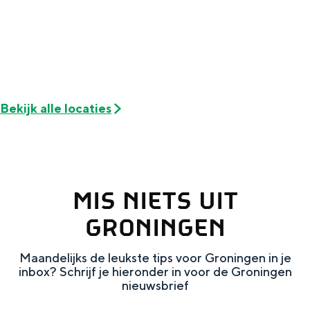
e
h
S
r
e
i
t
E
e
a
n
z
a
g
u
Bekijk alle locaties
l
l
r
H
i
d
u
s
e
i
h
u
MIS NIETS UIT
d
p
t
GRONINGEN
i
a
s
g
g
c
Maandelijks de leukste tips voor Groningen in je
inbox? Schrijf je hieronder in voor de Groningen
e
e
h
nieuwsbrief
t
e