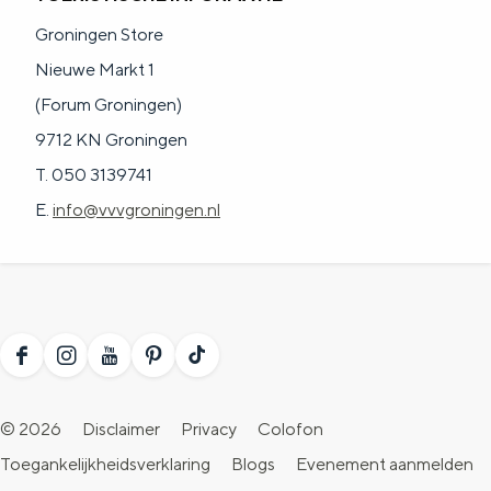
a
n
Groningen Store
a
S
Nieuwe Markt 1
l
e
(Forum Groningen)
:
i
9712 KN Groningen
N
t
T. 050 3139741
e
e
E.
info@vvvgroningen.nl
d
e
r
l
a
F
I
Y
P
T
n
a
n
o
i
i
© 2026
Disclaimer
Privacy
Colofon
d
c
s
u
n
k
Toegankelijkheidsverklaring
Blogs
Evenement aanmelden
s
e
t
T
t
T