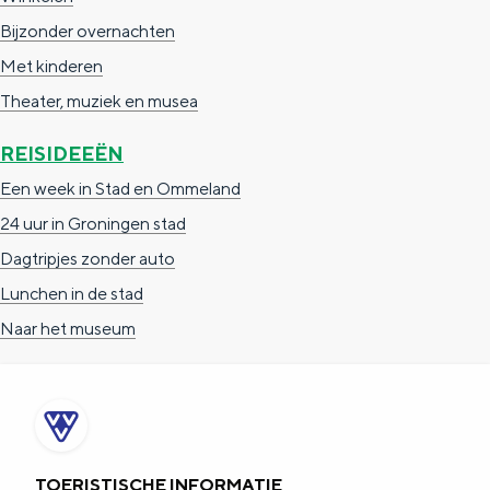
e
h
S
Bijzonder overnachten
r
e
i
Met kinderen
t
E
e
Theater, muziek en musea
a
n
z
REISIDEEËN
a
g
u
Een week in Stad en Ommeland
l
l
r
24 uur in Groningen stad
H
i
d
Dagtripjes zonder auto
u
s
e
Lunchen in de stad
i
h
u
Naar het museum
d
p
t
i
a
s
g
g
c
e
e
h
t
e
TOERISTISCHE INFORMATIE