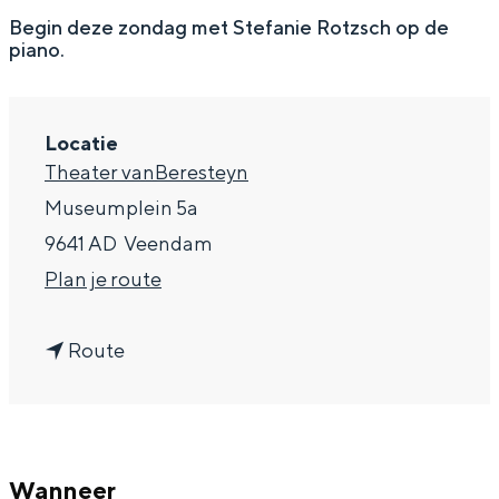
g
Wat ga jij doen?
Begin deze zondag met Stefanie Rotzsch op de
piano.
e
Zomerwandelingen in Groningen
Zwemplekken
Locatie
Theater vanBeresteyn
DIT IS GRONINGEN
Museumplein 5a
9641 AD
Veendam
n
Plan je route
a
n
a
Route
a
r
a
C
Top 10
r
a
bezienswaardigheden
Wanneer
C
f