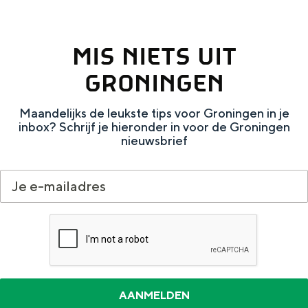
Met kinderen
Theater, muziek en musea
MIS NIETS UIT
REISIDEEËN
GRONINGEN
Een week in Stad en Ommeland
Maandelijks de leukste tips voor Groningen in je
Een dag op pad in Groningen stad
inbox? Schrijf je hieronder in voor de Groningen
nieuwsbrief
Dagtripjes zonder auto