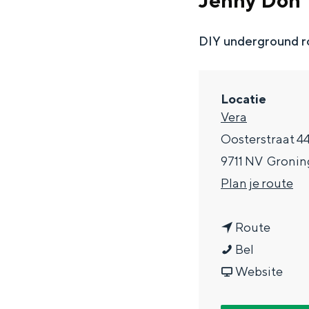
Jenny Don'
g
e
DIY underground ro
DIT IS GRONINGEN
Locatie
Vera
Oosterstraat 4
9711 NV
Gronin
n
Plan je route
a
n
a
Route
In Groningen ligt het allemaal opv
D
a
r
Bel
eeuwenoud verleden.
e
a
v
D
Website
Stad
a
r
a
e
Provincie