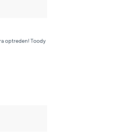
era optreden! Toody
ten in een iglo van stro: Groningen biedt voor ieder wat wils.