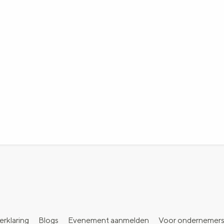
erklaring
Blogs
Evenement aanmelden
Voor ondernemer