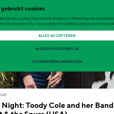
 gebruikt cookies
bruik van cookies (Functioneel, Analytisch, Marketing) die noodzakelij
de stad
aten functioneren. Door op accepteren te klikken, geef je aan hiermee 
ALLES ACCEPTEREN
ALLEEN NOODZAKELIJK
VOORKEUREN AANPASSEN
Zomervakantie tips
 zijn de leukste uitjes voor kinderen in Stad en Ommeland voor deze 
t
riet
Night: Toody Cole and her Band
ingen