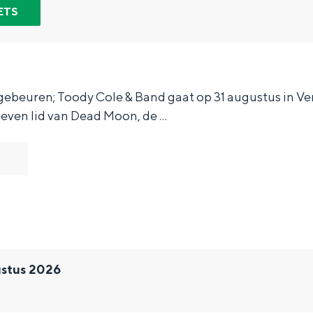
ETS
 gebeuren; Toody Cole & Band gaat op 31 augustus in V
leven lid van Dead Moon, de …
Bijzonder overnachten
stus 2026
. Van slapen in een voormalige graanzolder van een molen tot overnach