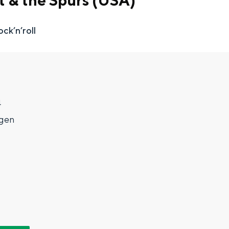
t & the Spurs (USA)
ck’n’roll
4
gen
Top 10 bezienswaardighed
allend dicht bij elkaar. De levendigheid van de stad, de stilte van ee