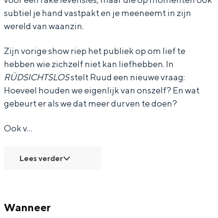
subtiel je hand vastpakt en je meeneemt in zijn
Ü
Ü
S
wereld van waanzin.
D
D
I
S
S
C
Zijn vorige show riep het publiek op om lief te
Bijzonder overnachten
I
I
H
hebben wie zichzelf niet kan liefhebben. In
Overnachten was nog nooit zo leuk. Van
C
C
T
RÜDSICHTSLOS
stelt Ruud een nieuwe vraag:
slapen in een voormalige graanzolder
Hoeveel houden we eigenlijk van onszelf? En wat
H
H
S
van een molen tot overnachten in een
gebeurt er als we dat meer durven te doen?
iglo van stro: Groningen biedt voor ieder
T
T
L
wat wils.
S
S
O
Ook v…
L
L
S
Fietsen
O
O
Wandelen
Lees verder
S
S
Eten & drinken
Winkelen
Overnachten
Wanneer