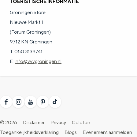
TOERISTISCHE INFORMATIE
Groningen Store
Nieuwe Markt 1
(Forum Groningen)
9712 KN Groningen
T. 050 3139741
E.
info@vvvgroningen.nl
F
I
Y
P
T
a
n
o
i
i
© 2026
Disclaimer
Privacy
Colofon
c
s
u
n
k
Toegankelijkheidsverklaring
Blogs
Evenement aanmelden
e
t
T
t
T