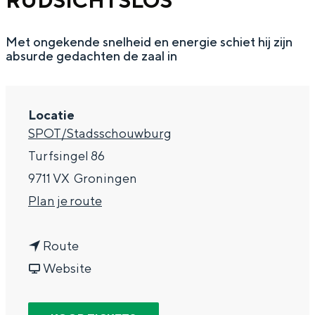
RÜDSICHTSLOS
g
Wat ga jij doen?
e
Met ongekende snelheid en energie schiet hij zijn
Zomerwandelingen in Groningen
absurde gedachten de zaal in
Zwemplekken
DIT IS GRONINGEN
Locatie
SPOT/Stadsschouwburg
Turfsingel 86
9711 VX
Groningen
n
Plan je route
a
n
a
Route
a
v
r
Website
Top 10
a
a
R
bezienswaardigheden
r
n
u