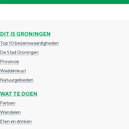
a
n
a
S
l
e
:
i
DIT IS GRONINGEN
N
t
Top 10 bezienswaardigheden
e
e
De Stad Groningen
d
Provincie
e
Waddenkust
r
Natuurgebieden
l
WAT TE DOEN
a
Fietsen
n
Wandelen
d
Eten en drinken
s