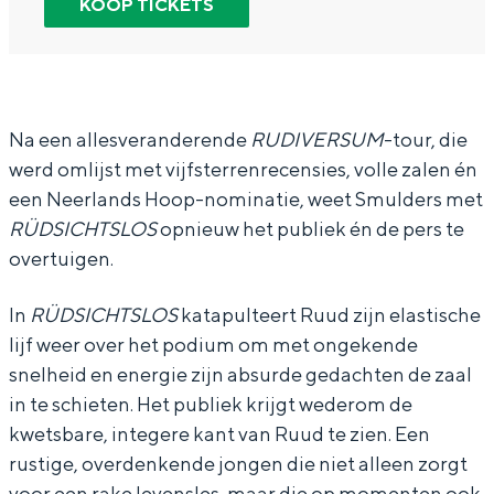
KOOP TICKETS
In Groningen ligt het allemaal opvallend
R
R
u
dicht bij elkaar. De levendigheid van de
u
u
d
stad, de stilte van een hofje, de
weidsheid van het ommeland en de
u
u
S
sporen van een eeuwenoud verleden.
d
d
m
Na een allesveranderende
RUDIVERSUM
-tour, die
Stad
werd omlijst met vijfsterrenrecensies, volle zalen én
S
S
u
een Neerlands Hoop-nominatie, weet Smulders met
Provincie
m
m
l
RÜDSICHTSLOS
opnieuw het publiek én de pers te
Waddenkust
u
u
d
overtuigen.
Natuurgebieden
l
l
e
d
d
r
In
RÜDSICHTSLOS
katapulteert Ruud zijn elastische
lijf weer over het podium om met ongekende
e
e
s
WAT TE DOEN
snelheid en energie zijn absurde gedachten de zaal
r
r
-
in te schieten. Het publiek krijgt wederom de
s
s
R
kwetsbare, integere kant van Ruud te zien. Een
-
-
Ü
rustige, overdenkende jongen die niet alleen zorgt
R
R
D
voor een rake levensles, maar die op momenten ook