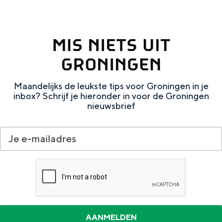
e
h
S
r
e
i
t
E
e
MIS NIETS UIT
a
n
z
GRONINGEN
a
g
u
Maandelijks de leukste tips voor Groningen in je
l
l
r
inbox? Schrijf je hieronder in voor de Groningen
H
i
d
nieuwsbrief
u
s
e
i
h
u
d
p
t
i
a
s
g
g
c
e
e
h
t
e