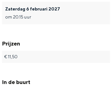
Met kinderen
Zaterdag 6 februari 2027
Theater, muziek en musea
om 20.15 uur
REISIDEEËN
Een week in Stad en Ommeland
Een dag op pad in Groningen stad
Prijzen
€ 11,50
In de buurt
Dagtripjes zonder auto