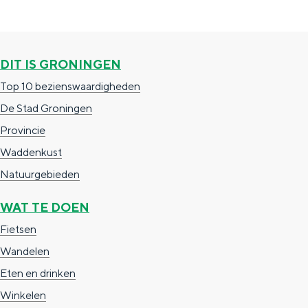
DIT IS GRONINGEN
Top 10 bezienswaardigheden
De Stad Groningen
De rijkdom van Groningen is haar 
Provincie
wierdedorp.
Waddenkust
Lunchen in de stad
Natuurgebieden
Naar het museum
WAT TE DOEN
Fietsen
S
n
nl
Wandelen
e
l
Nederlands
Eten en drinken
l
G
G
English
en
Deutsch
de
Winkelen
e
o
e