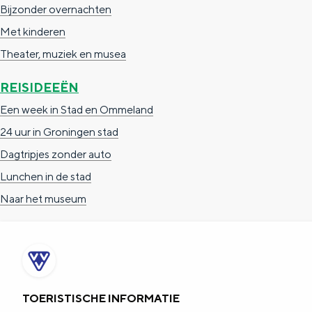
Bijzonder overnachten
c
t
h
Met kinderen
t
o
e
Theater, muziek en musea
e
t
n
e
h
S
REISIDEEËN
r
e
i
Een week in Stad en Ommeland
t
E
e
24 uur in Groningen stad
a
n
z
Dagtripjes zonder auto
a
g
u
Lunchen in de stad
l
l
r
Naar het museum
H
i
d
u
s
e
i
h
u
d
p
t
TOERISTISCHE INFORMATIE
i
a
s