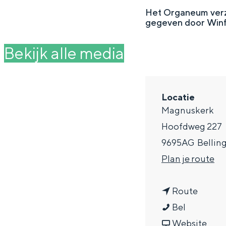
g
Het Organeum verzo
gegeven door Winfr
e
DIT IS GRONINGEN
Bekijk alle media
Locatie
Magnuskerk
Hoofdweg 227
9695AG
Bellin
n
Plan je route
a
In Groningen ligt het allemaal opv
eeuwenoud verleden.
n
a
Route
O
a
r
Bel
Stad
r
a
v
O
Website
Provincie