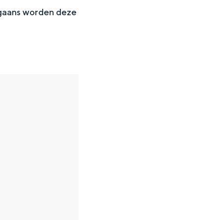
rgaans worden deze
en
n hofje, de weidsheid van het ommeland en de sporen van een