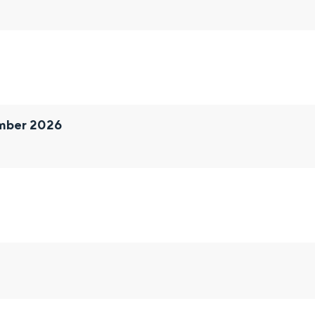
mber 2026
Bijzonder overnachten
. Van slapen in een voormalige graanzolder van een molen tot overnach