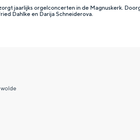
rgt jaarlijks orgelconcerten in de Magnuskerk. Doo
ied Dahlke en Darija Schneiderova.
gwolde
Top 10 bezienswaardighed
allend dicht bij elkaar. De levendigheid van de stad, de stilte van ee