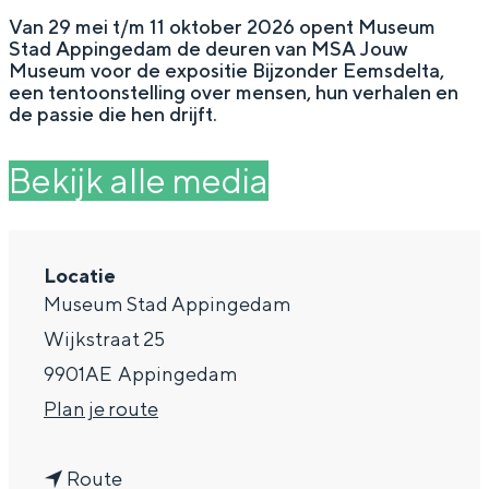
g
Wat ga jij doen?
Van 29 mei t/m 11 oktober 2026 opent Museum
Stad Appingedam de deuren van MSA Jouw
e
Zomerwandelingen in Groningen
Museum voor de expositie Bijzonder Eemsdelta,
een tentoonstelling over mensen, hun verhalen en
Zwemplekken
de passie die hen drijft.
Bekijk alle media
DIT IS GRONINGEN
Locatie
Museum Stad Appingedam
Wijkstraat 25
9901AE
Appingedam
n
Plan je route
Top 10
a
bezienswaardigheden
n
a
Route