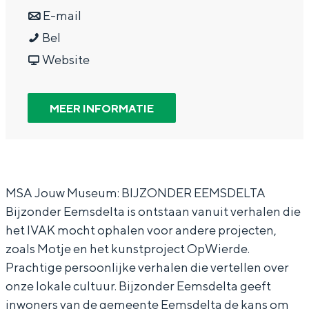
In Groningen ligt het allemaal opvallend
a
n
r
E-mail
dicht bij elkaar. De levendigheid van de
B
a
a
B
Bel
stad, de stilte van een hofje, de
weidsheid van het ommeland en de
i
r
a
v
i
Website
sporen van een eeuwenoud verleden.
j
B
r
a
j
z
i
B
n
z
Stad
MEER INFORMATIE
o
j
i
B
o
Provincie
n
z
j
i
n
Waddenkust
d
o
z
j
d
Natuurgebieden
e
n
o
z
e
MSA Jouw Museum: BIJZONDER EEMSDELTA
Bijzonder Eemsdelta is ontstaan vanuit verhalen die
r
d
n
o
r
WAT TE DOEN
het IVAK mocht ophalen voor andere projecten,
E
e
d
n
E
zoals Motje en het kunstproject OpWierde.
e
r
e
d
e
Prachtige persoonlijke verhalen die vertellen over
m
E
r
e
m
onze lokale cultuur. Bijzonder Eemsdelta geeft
s
e
E
r
s
inwoners van de gemeente Eemsdelta de kans om