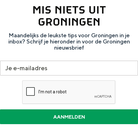
e
h
S
MIS NIETS UIT
r
e
i
GRONINGEN
t
E
e
a
n
z
Maandelijks de leukste tips voor Groningen in je
inbox? Schrijf je hieronder in voor de Groningen
a
g
u
nieuwsbrief
l
l
r
H
i
d
u
s
e
i
h
u
d
p
t
i
a
s
g
g
c
e
e
h
t
e