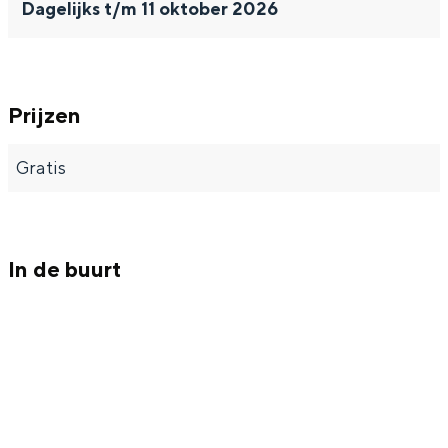
Met kinderen
Dagelijks t/m 11 oktober 2026
Theater, muziek en musea
REISIDEEËN
Prijzen
Een week in Stad en Ommeland
Gratis
Een dag op pad in Groningen stad
In de buurt
Dagtripjes zonder auto