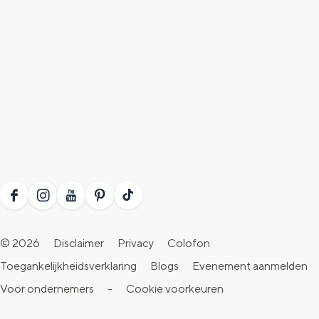
F
I
Y
P
T
a
n
o
i
i
© 2026
Disclaimer
Privacy
Colofon
c
s
u
n
k
Toegankelijkheidsverklaring
Blogs
Evenement aanmelden
e
t
T
t
T
Voor ondernemers
-
Cookie voorkeuren
b
a
u
e
o