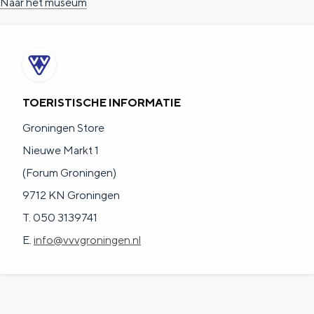
Naar het museum
a
n
a
S
l
e
:
i
N
t
TOERISTISCHE INFORMATIE
e
e
Groningen Store
d
Nieuwe Markt 1
e
(Forum Groningen)
r
9712 KN Groningen
l
T. 050 3139741
a
E.
info@vvvgroningen.nl
n
d
s