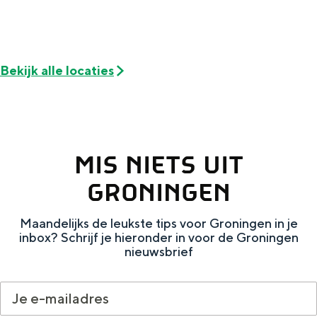
Met kinderen
Theater, muziek en musea
Bekijk alle locaties
REISIDEEËN
Een week in Stad en Ommeland
Een dag op pad in Groningen stad
MIS NIETS UIT
GRONINGEN
Maandelijks de leukste tips voor Groningen in je
inbox? Schrijf je hieronder in voor de Groningen
nieuwsbrief
Dagtripjes zonder auto