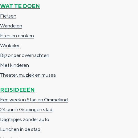
e
h
S
WAT TE DOEN
r
e
i
Fietsen
t
E
e
Wandelen
a
n
z
Eten en drinken
a
g
u
Winkelen
l
l
r
Bijzonder overnachten
H
i
d
Met kinderen
u
s
e
Theater, muziek en musea
i
h
u
REISIDEEËN
d
p
t
Een week in Stad en Ommeland
i
a
s
24 uur in Groningen stad
g
g
c
Dagtripjes zonder auto
e
e
h
Lunchen in de stad
t
e