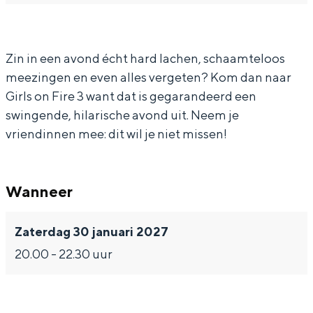
o
l
r
i
o
In Groningen ligt het allemaal opvallend
dicht bij elkaar. De levendigheid van de
n
s
l
r
n
stad, de stilte van een hofje, de
F
o
s
l
F
Zin in een avond écht hard lachen, schaamteloos
weidsheid van het ommeland en de
sporen van een eeuwenoud verleden.
meezingen en even alles vergeten? Kom dan naar
i
n
o
s
i
Girls on Fire 3 want dat is gegarandeerd een
r
F
n
o
r
Stad
swingende, hilarische avond uit. Neem je
e
i
F
n
e
Provincie
vriendinnen mee: dit wil je niet missen!
3
r
i
F
3
Waddenkust
e
r
i
Natuurgebieden
Wanneer
3
e
r
3
e
WAT TE DOEN
Zaterdag 30 januari 2027
3
20.00 - 22.30 uur