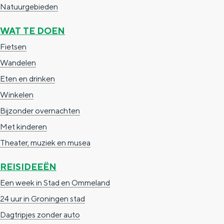
a
Natuurgebieden
n
a
S
WAT TE DOEN
l
e
Fietsen
:
i
Wandelen
N
t
Eten en drinken
e
e
Winkelen
d
Bijzonder overnachten
e
Met kinderen
r
Theater, muziek en musea
l
REISIDEEËN
a
n
Een week in Stad en Ommeland
d
24 uur in Groningen stad
s
Dagtripjes zonder auto