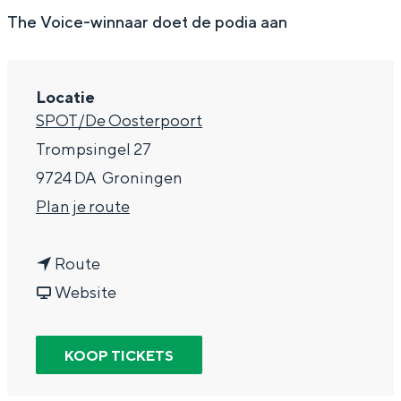
g
Wat ga jij doen?
The Voice-winnaar doet de podia aan
e
Zomerwandelingen in Groningen
Zwemplekken
Locatie
SPOT/De Oosterpoort
DIT IS GRONINGEN
Trompsingel 27
9724 DA
Groningen
n
Plan je route
a
n
a
Route
a
v
r
Website
a
a
R
r
n
u
KOOP TICKETS
Top 10
R
R
b
bezienswaardigheden