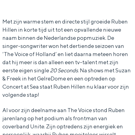
u
u
e
In Groningen ligt het allemaal opvallend
b
b
n
dicht bij elkaar. De levendigheid van de
stad, de stilte van een hofje, de
e
e
H
Met zijn warme stem en directe stijl groeide Ruben
weidsheid van het ommeland en de
Hillen in korte tijd uit tot een opvallende nieuwe
n
n
i
sporen van een eeuwenoud verleden.
naam binnen de Nederlandse popmuziek. De
H
H
l
Stad
singer-songwriter won het dertiende seizoen van
i
i
l
‘The Voice of Holland’ en liet daarna meteen horen
Provincie
l
l
e
dat hij meer is dan alleen een tv-talent met zijn
Waddenkust
l
l
n
eerste eigen single
20 Seconds
. Na shows met Suzan
Natuurgebieden
& Freek in het GelreDome en een optreden op
e
e
Concert at Sea staat Ruben Hillen nu klaar voor zijn
n
n
volgende stap!
WAT TE DOEN
Al voor zijn deelname aan The Voice stond Ruben
jarenlang op het podium als frontman van
coverband Unite. Zijn optredens zijn energiek en
persoonlijk, waarbij Ruben moeiteloos wisselt