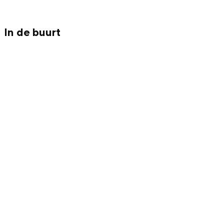
Met kinderen
Theater, muziek en musea
In de buurt
REISIDEEËN
Een week in Stad en Ommeland
Een dag op pad in Groningen stad
Dagtripjes zonder auto