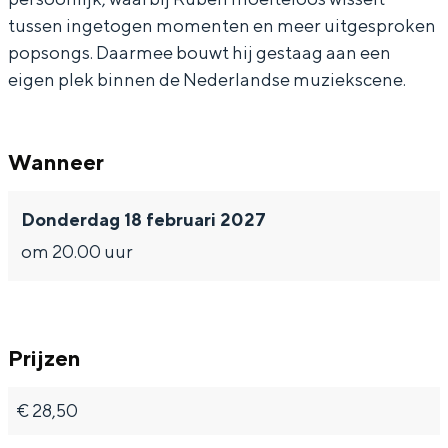
tussen ingetogen momenten en meer uitgesproken
popsongs. Daarmee bouwt hij gestaag aan een
eigen plek binnen de Nederlandse muziekscene.
Bijzonder overnachten
Overnachten was nog nooit zo leuk. Van
Wanneer
slapen in een voormalige graanzolder
van een molen tot overnachten in een
Donderdag 18 februari 2027
iglo van stro: Groningen biedt voor ieder
wat wils.
om 20.00 uur
Fietsen
Wandelen
Eten & drinken
Prijzen
Winkelen
€ 28,50
Overnachten