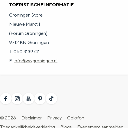
TOERISTISCHE INFORMATIE
Groningen Store
Nieuwe Markt 1
(Forum Groningen)
9712 KN Groningen
T. 050 3139741
E.
info@vvvgroningen.nl
F
I
Y
P
T
a
n
o
i
i
© 2026
Disclaimer
Privacy
Colofon
c
s
u
n
k
Toegankelijkheidsverklaring
Blogs
Evenement aanmelden