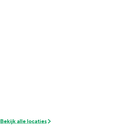
Met kinderen
Theater, muziek en musea
REISIDEEËN
Een week in Stad en Ommeland
Een dag op pad in Groningen stad
Dagtripjes zonder auto
Bekijk alle locaties