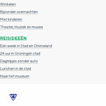
a
n
Winkelen
a
S
Bijzonder overnachten
l
e
Met kinderen
:
i
Theater, muziek en musea
N
t
REISIDEEËN
e
e
Een week in Stad en Ommeland
d
24 uur in Groningen stad
e
Dagtripjes zonder auto
r
Lunchen in de stad
l
Naar het museum
a
n
d
s