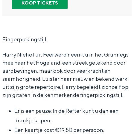
a
C
KOOP TICKETS
In Groningen ligt het allemaal opvallend
r
o
dicht bij elkaar. De levendigheid van de
stad, de stilte van een hofje, de
C
n
weidsheid van het ommeland en de
o
c
sporen van een eeuwenoud verleden.
n
e
Fingerpickingstijl
Stad
c
r
Harry Niehof uit Feerwerd neemt u in het Grunnegs
Provincie
e
t
mee naar het Hogeland: een streek getekend door
Waddenkust
r
:
aardbevingen, maar ook door veerkracht en
Natuurgebieden
t
H
saamhorigheid. Luister naar nieuw en bekend werk
:
a
uit zijn grote repertoire. Harry begeleidt zichzelf op
WAT TE DOEN
zijn gitaren in de kenmerkende fingerpickingstijl.
H
r
a
r
Er is een pauze. In de Refter kunt u dan een
r
y
drankje kopen.
r
N
Een kaartje kost € 19,50 per persoon.