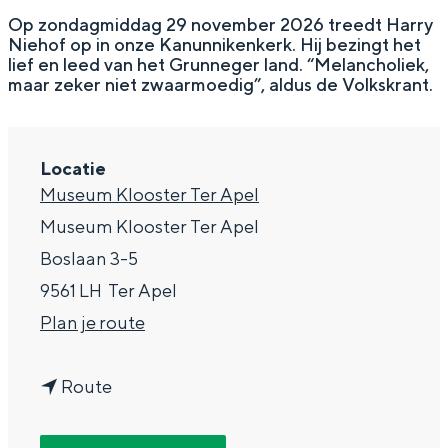
g
Wat ga jij doen?
Op zondagmiddag 29 november 2026 treedt Harry
Niehof op in onze Kanunnikenkerk. Hij bezingt het
e
Zomerwandelingen in Groningen
lief en leed van het Grunneger land. “Melancholiek,
maar zeker niet zwaarmoedig”, aldus de Volkskrant.
Zwemplekken
DIT IS GRONINGEN
Locatie
Museum Klooster Ter Apel
Museum Klooster Ter Apel
Boslaan 3-5
9561 LH
Ter Apel
n
Plan je route
a
n
a
Route
Top 10
a
r
bezienswaardigheden