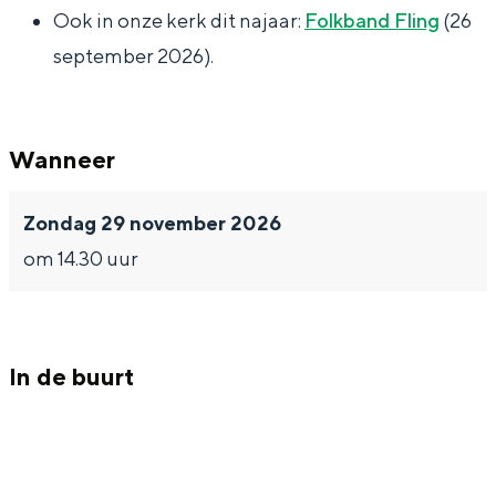
y
i
Ook in onze kerk dit najaar:
Folkband Fling
(26
N
e
september 2026).
i
h
e
o
Bijzonder overnachten
h
f
Wanneer
Overnachten was nog nooit zo leuk. Van
o
slapen in een voormalige graanzolder
f
van een molen tot overnachten in een
Zondag 29 november 2026
iglo van stro: Groningen biedt voor ieder
om 14.30 uur
wat wils.
Fietsen
Wandelen
In de buurt
Eten & drinken
Winkelen
Overnachten