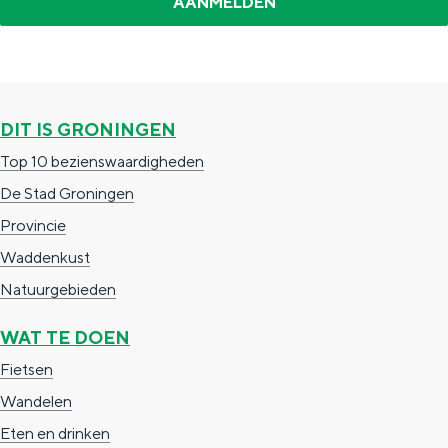
e
h
S
r
e
i
t
E
e
a
n
z
DIT IS GRONINGEN
a
g
u
Top 10 bezienswaardigheden
l
l
r
De Stad Groningen
H
i
d
Provincie
u
s
e
Waddenkust
i
h
u
Natuurgebieden
d
p
t
i
a
s
WAT TE DOEN
g
g
c
Fietsen
e
e
h
Wandelen
t
e
Eten en drinken