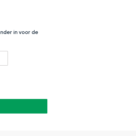
N
onder in voor de
aan de Waddenzee, midden in het groen of bij een schattig