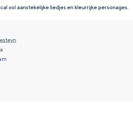
al vol aanstekelijke liedjes en kleurrijke personages.
resteyn
5a
dam
Top 10 bezienswaardighed
allend dicht bij elkaar. De levendigheid van de stad, de stilte van ee