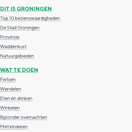
c
t
h
DIT IS GRONINGEN
t
o
e
Top 10 bezienswaardigheden
e
t
n
De Stad Groningen
e
h
S
Provincie
r
e
i
Waddenkust
t
E
e
Natuurgebieden
a
n
z
WAT TE DOEN
a
g
u
Fietsen
l
l
r
Wandelen
H
i
d
Eten en drinken
u
s
e
Winkelen
i
h
u
Bijzonder overnachten
d
p
t
Met kinderen
i
a
s