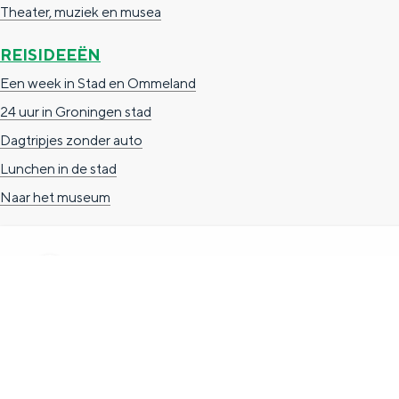
Theater, muziek en musea
g
g
c
e
e
h
REISIDEEËN
t
e
Een week in Stad en Ommeland
a
n
24 uur in Groningen stad
a
S
Dagtripjes zonder auto
l
e
Lunchen in de stad
:
i
Naar het museum
N
t
e
e
d
e
TOERISTISCHE INFORMATIE
r
Groningen Store
l
Nieuwe Markt 1
a