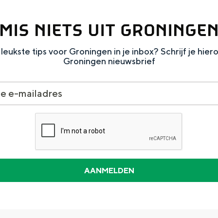
MIS NIETS UIT GRONINGE
leukste tips voor Groningen in je inbox? Schrijf je hier
Groningen nieuwsbrief
Dagtripjes zonder auto
veranderlijke landschap. Binen een mum van tijd sta je vanuit de stad 