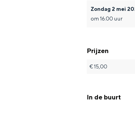
o
e
Zondag 2 mei 2
Waddenkust
s
n
om 16.00 uur
Natuurgebieden
e
H
n
a
WAT TE DOEN
H
a
Prijzen
a
s
a
€ 15,00
s
In de buurt
Overnachten was nog nooit zo leuk