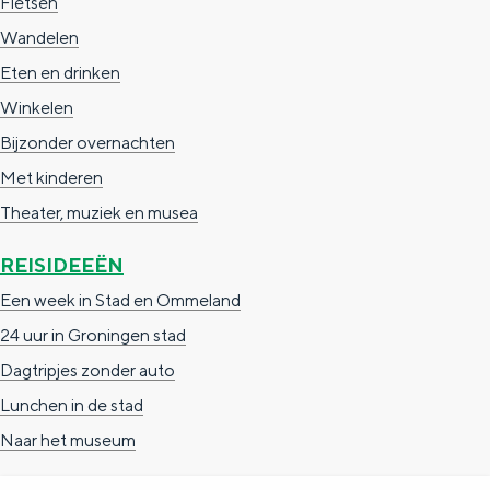
Fietsen
a
n
N
U
Wandelen
a
S
N
Eten en drinken
l
e
Winkelen
:
i
Bijzonder overnachten
N
t
Met kinderen
e
e
Theater, muziek en musea
d
e
REISIDEEËN
r
Een week in Stad en Ommeland
l
24 uur in Groningen stad
a
Dagtripjes zonder auto
n
Lunchen in de stad
d
Naar het museum
s