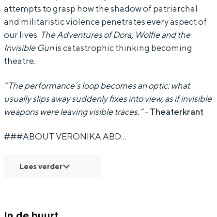
attempts to grasp how the shadow of patriarchal
l
d
b
A
l
and militaristic violence penetrates every aspect of
-
u
d
b
-
our lives.
The Adventures of Dora, Wolfie and the
V
l
u
d
V
Invisible Gun
is catastrophic thinking becoming
Bijzonder overnachten
i
-
l
u
i
theatre.
Overnachten was nog nooit zo leuk. Van
s
V
-
l
s
slapen in een voormalige graanzolder
“The performance’s loop becomes an optic: what
o
i
V
-
o
van een molen tot overnachten in een
usually slips away suddenly fixes into view, as if invisible
c
s
i
V
c
iglo van stro: Groningen biedt voor ieder
weapons were leaving visible traces.”
-
Theaterkrant
wat wils.
k
o
s
i
k
###ABOUT VERONIKA ABD…
a
c
o
s
a
Fietsen
-
k
c
o
-
Wandelen
Lees verder
T
a
k
c
T
Eten & drinken
H
-
a
k
H
Winkelen
E
T
-
a
E
Overnachten
In de buurt
A
H
T
-
A