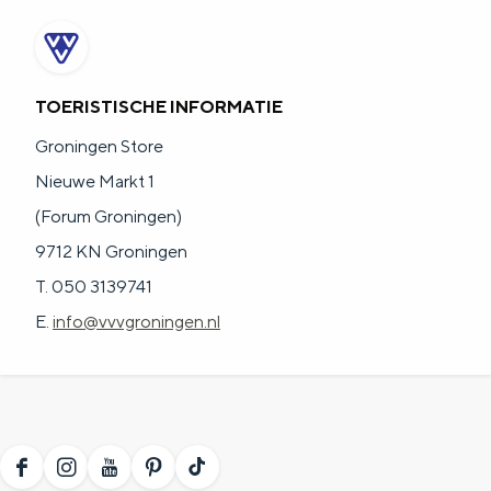
TOERISTISCHE INFORMATIE
Groningen Store
Nieuwe Markt 1
(Forum Groningen)
9712 KN Groningen
T. 050 3139741
E.
info@vvvgroningen.nl
F
I
Y
P
T