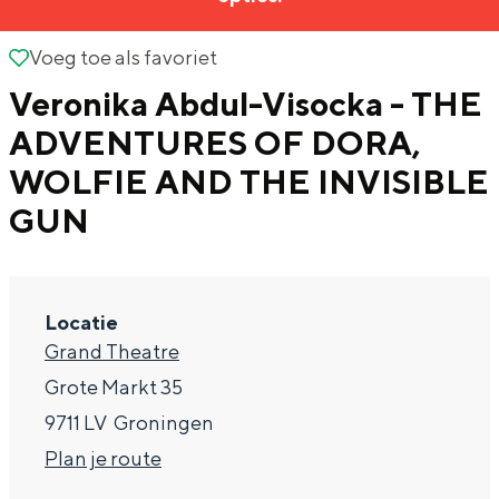
g
Wat ga jij doen?
e
Voeg toe als favoriet
Voeg toe als favoriet
Zomerwandelingen in Groningen
Veronika Abdul-Visocka - THE
Zwemplekken
ADVENTURES OF DORA,
WOLFIE AND THE INVISIBLE
DIT IS GRONINGEN
GUN
Locatie
Grand Theatre
Grote Markt 35
9711 LV
Groningen
Top 10
n
Plan je route
bezienswaardigheden
a