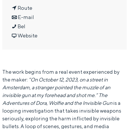
In Groningen ligt het allemaal opvallend
n
a
Route
dicht bij elkaar. De levendigheid van de
a
n
r
E-mail
stad, de stilte van een hofje, de
weidsheid van het ommeland en de
V
a
a
V
Bel
sporen van een eeuwenoud verleden.
e
r
a
v
e
Website
Stad
r
V
r
a
r
Provincie
o
e
V
n
o
Waddenkust
n
r
e
V
n
The work begins from a real event experienced by
i
o
r
e
i
Natuurgebieden
the maker:
“On October 12, 2023, on a street in
k
n
o
r
k
Amsterdam, a stranger pointed the muzzle of an
a
i
n
o
a
WAT TE DOEN
invisible gun at my forehead and shot me.”
The
A
k
i
n
A
Adventures of Dora, Wolfie and the Invisible Gun
is a
b
a
k
i
b
looping investigation that takes invisible weapons
d
A
a
k
d
seriously, exploring the harm inflicted by invisible
bullets. A loop of scenes, gestures, and media
u
b
A
a
u