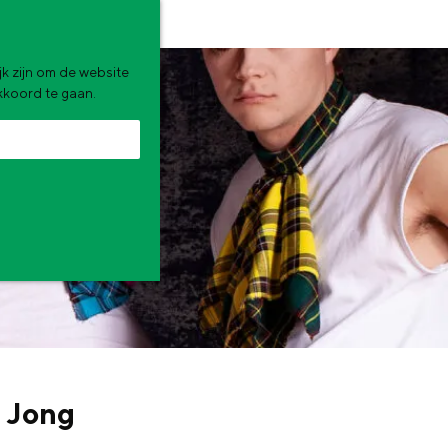
k zijn om de website
akkoord te gaan.
zomervakantie. Wat ga jij doen?
e Jong