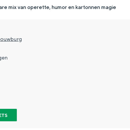
re mix van operette, humor en kartonnen magie
houwburg
gen
Top 10 bezienswaardighed
allend dicht bij elkaar. De levendigheid van de stad, de stilte van ee
ETS