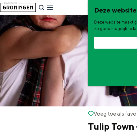
G
NU & NIEUW
Deze website
a
Uitagenda
Deze website maakt ge
n
Nieuwe winkels & horeca in 
zo goed mogelijk te l
a
a
r
d
e
h
o
m
e
De zomervakantie is begonnen! Dit
Voeg toe als favorie
Voeg toe als favo
p
Tulip Town 
Zomerwandelingen in Gron
a
Zwemplekken