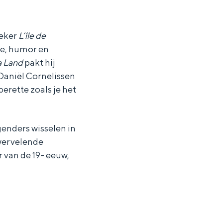
eker
L’île de
ie, humor en
a Land
pakt hij
 Daniël Cornelissen
operette zoals je het
genders wisselen in
 wervelende
 van de 19- eeuw,
ten in een iglo van stro: Groningen biedt voor ieder wat wils.