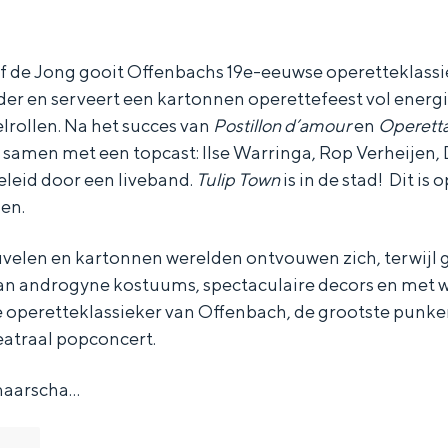
 de Jong gooit Offenbachs 19e-eeuwse operetteklassi
der en serveert een kartonnen operettefeest vol energ
lrollen. Na het succes van
Postillon d’amour
en
Operett
 samen met een topcast: Ilse Warringa, Rop Verheijen,
eleid door een liveband.
Tulip Town
is in de stad! Dit is 
en.
uvelen en kartonnen werelden ontvouwen zich, terwijl 
aan androgyne kostuums, spectaculaire decors en met
 operetteklassieker van Offenbach, de grootste punker
heatraal popconcert.
Bijzonder overnachten
maarscha…
. Van slapen in een voormalige graanzolder van een molen tot overnach