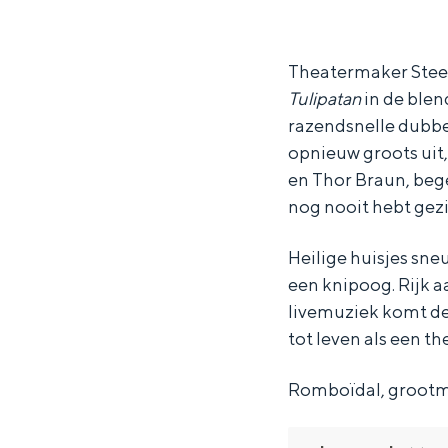
u
u
i
Waddenkust
l
l
p
Natuurgebieden
i
i
T
Theatermaker Steef
Tulipatan
in de blen
p
p
o
razendsnelle dubbe
WAT TE DOEN
T
T
w
opnieuw groots uit,
o
o
n
en Thor Braun, beg
w
w
-
nog nooit hebt gezi
n
n
E
Heilige huisjes sne
-
-
e
een knipoog. Rijk 
E
E
n
livemuziek komt de
e
e
p
tot leven als een t
n
n
u
Romboïdal, groot
p
p
n
Overnachten was nog nooit zo leuk
u
u
k