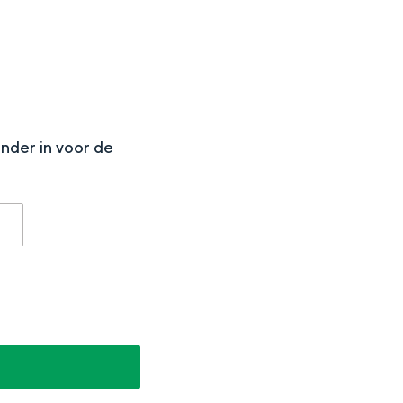
aan de Waddenzee, midden in het groen of bij een schattig