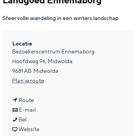
Landgoed Ennemaborg
g
Wat ga jij doen?
e
Sfeervolle wandeling in een winters landschap
Zomerwandelingen in Groningen
Zwemplekken
Locatie
DIT IS GRONINGEN
Bezoekerscentrum Ennemaborg
Hoofdweg 96, Midwolda
9681 AB
Midwolda
n
Plan je route
a
n
a
Route
a
n
r
E-mail
K
a
a
K
Bel
Top 10
bezienswaardigheden
e
r
a
v
e
Website