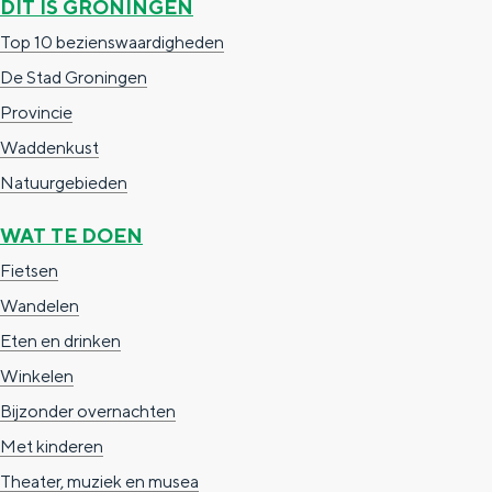
DIT IS GRONINGEN
a
n
Top 10 bezienswaardigheden
a
S
De Stad Groningen
l
e
Provincie
:
i
Waddenkust
N
t
Natuurgebieden
e
e
d
WAT TE DOEN
e
Fietsen
r
Wandelen
l
Eten en drinken
a
Winkelen
n
Bijzonder overnachten
d
Met kinderen
s
Theater, muziek en musea