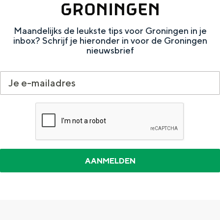
GRONINGEN
e
h
S
r
e
i
Maandelijks de leukste tips voor Groningen in je
t
E
e
inbox? Schrijf je hieronder in voor de Groningen
nieuwsbrief
a
n
z
a
g
u
l
l
r
H
i
d
u
s
e
i
h
u
d
p
t
i
a
s
g
g
c
e
e
h
t
e