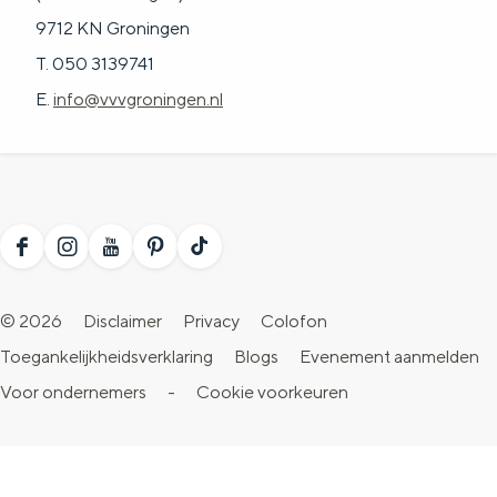
9712 KN Groningen
T. 050 3139741
E.
info@vvvgroningen.nl
F
I
Y
P
T
a
n
o
i
i
© 2026
Disclaimer
Privacy
Colofon
c
s
u
n
k
Toegankelijkheidsverklaring
Blogs
Evenement aanmelden
e
t
T
t
T
Voor ondernemers
-
Cookie voorkeuren
b
a
u
e
o
o
g
b
r
k
o
r
e
e
V