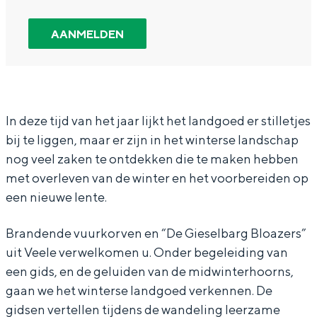
r
K
r
a
r
In Groningen ligt het allemaal opvallend
s
e
K
n
s
dicht bij elkaar. De levendigheid van de
AANMELDEN
stad, de stilte van een hofje, de
t
r
e
K
t
weidsheid van het ommeland en de
w
s
r
e
w
sporen van een eeuwenoud verleden.
a
t
s
r
a
Stad
n
w
t
s
n
In deze tijd van het jaar lijkt het landgoed er stilletjes
Provincie
bij te liggen, maar er zijn in het winterse landschap
d
a
w
t
d
Waddenkust
nog veel zaken te ontdekken die te maken hebben
e
n
a
w
e
Natuurgebieden
met overleven van de winter en het voorbereiden op
l
d
n
a
l
een nieuwe lente.
i
e
d
n
i
WAT TE DOEN
n
l
e
d
n
Brandende vuurkorven en “De Gieselbarg Bloazers”
uit Veele verwelkomen u. Onder begeleiding van
g
i
l
e
g
een gids, en de geluiden van de midwinterhoorns,
o
n
i
l
o
gaan we het winterse landgoed verkennen. De
v
g
n
i
v
gidsen vertellen tijdens de wandeling leerzame