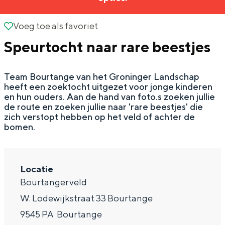
g
Wat ga jij doen?
e
Voeg toe als favoriet
Voeg toe als favoriet
Zomerwandelingen in Groningen
Speurtocht naar rare beestjes
Zwemplekken
Team Bourtange van het Groninger Landschap
DIT IS GRONINGEN
heeft een zoektocht uitgezet voor jonge kinderen
en hun ouders. Aan de hand van foto.s zoeken jullie
de route en zoeken jullie naar 'rare beestjes' die
zich verstopt hebben op het veld of achter de
bomen.
Locatie
Bourtangerveld
W. Lodewijkstraat 33 Bourtange
Top 10
bezienswaardigheden
9545 PA
Bourtange