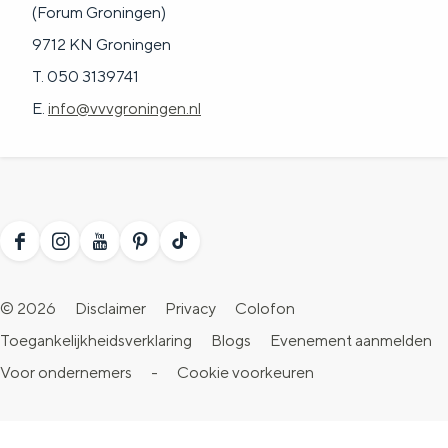
(Forum Groningen)
9712 KN Groningen
T. 050 3139741
E.
info@vvvgroningen.nl
F
I
Y
P
T
a
n
o
i
i
© 2026
Disclaimer
Privacy
Colofon
c
s
u
n
k
Toegankelijkheidsverklaring
Blogs
Evenement aanmelden
e
t
T
t
T
Voor ondernemers
-
Cookie voorkeuren
b
a
u
e
o
o
g
b
r
k
o
r
e
e
V