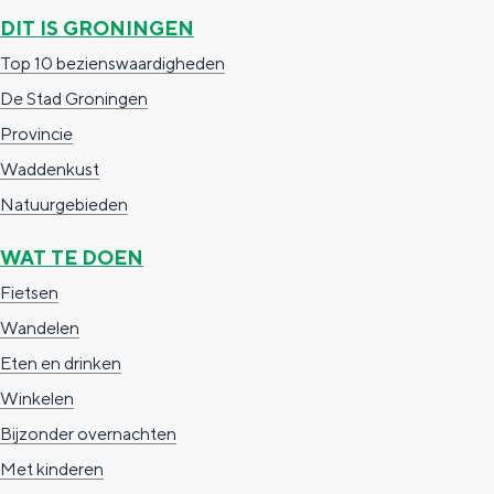
a
n
DIT IS GRONINGEN
a
S
Top 10 bezienswaardigheden
l
e
De Stad Groningen
:
i
Provincie
N
t
Waddenkust
e
e
Natuurgebieden
d
WAT TE DOEN
e
Fietsen
r
Wandelen
l
Eten en drinken
a
Winkelen
n
Bijzonder overnachten
d
Met kinderen
s