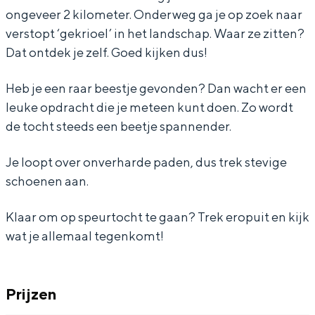
n
h
c
o
n
ongeveer 2 kilometer. Onderweg ga je op zoek naar
a
t
h
c
a
verstopt ‘gekrioel’ in het landschap. Waar ze zitten?
a
n
t
h
a
Dat ontdek je zelf. Goed kijken dus!
r
a
n
t
r
Bijzonder overnachten
Heb je een raar beestje gevonden? Dan wacht er een
r
a
a
n
r
leuke opdracht die je meteen kunt doen. Zo wordt
Overnachten was nog nooit zo leuk. Van
a
r
a
a
a
slapen in een voormalige graanzolder
de tocht steeds een beetje spannender.
van een molen tot overnachten in een
r
r
r
a
r
iglo van stro: Groningen biedt voor ieder
Je loopt over onverharde paden, dus trek stevige
e
a
r
r
e
wat wils.
schoenen aan.
b
r
a
r
b
Fietsen
e
e
r
a
e
Klaar om op speurtocht te gaan? Trek eropuit en kijk
Wandelen
e
b
e
r
e
wat je allemaal tegenkomt!
Eten & drinken
s
e
b
e
s
Winkelen
t
e
e
b
t
Prijzen
Overnachten
j
s
e
e
j