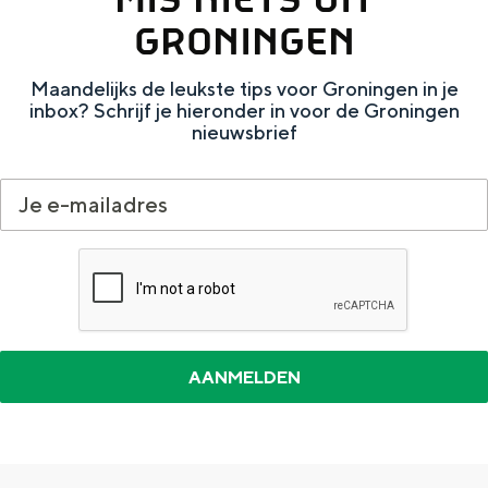
e
h
S
GRONINGEN
r
e
i
t
E
e
Maandelijks de leukste tips voor Groningen in je
inbox? Schrijf je hieronder in voor de Groningen
a
n
z
nieuwsbrief
a
g
u
l
l
r
H
i
d
u
s
e
i
h
u
d
p
t
i
a
s
g
g
c
e
e
h
t
e