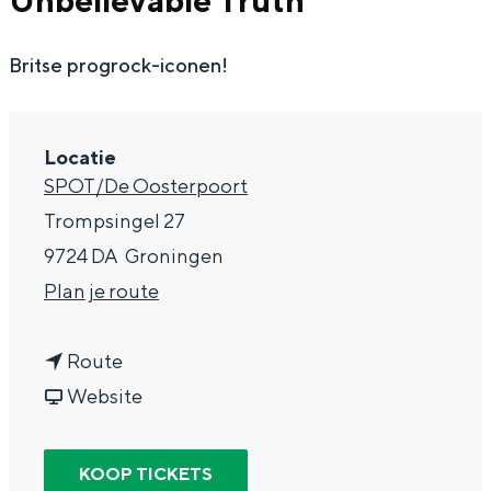
Unbelievable Truth
g
Wat ga jij doen?
e
Britse progrock-iconen!
Zomerwandelingen in Groningen
Zwemplekken
Locatie
DIT IS GRONINGEN
SPOT/De Oosterpoort
Trompsingel 27
9724 DA
Groningen
n
Plan je route
a
n
a
Route
a
v
r
Website
a
a
M
Top 10
bezienswaardigheden
r
n
a
KOOP TICKETS