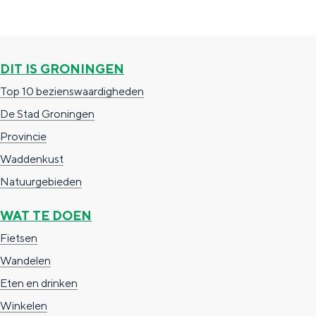
a
n
a
S
l
e
DIT IS GRONINGEN
:
i
Top 10 bezienswaardigheden
N
t
De Stad Groningen
e
e
Provincie
d
Waddenkust
e
Natuurgebieden
r
l
WAT TE DOEN
a
Fietsen
n
Wandelen
d
Eten en drinken
s
Winkelen