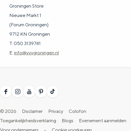
Groningen Store
Nieuwe Markt 1
(Forum Groningen)
9712 KN Groningen
T. 050 3139741
E.
info@vvvgroningen.nl
F
I
Y
P
T
a
n
o
i
i
© 2026
Disclaimer
Privacy
Colofon
c
s
u
n
k
Toegankelijkheidsverklaring
Blogs
Evenement aanmelden
e
t
T
t
T
Voor ondernemers
-
Cookie voorkeuren