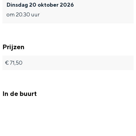
Met kinderen
b
b
e
Dinsdag 20 oktober 2026
Theater, muziek en musea
l
l
T
om 20.30 uur
e
e
r
T
T
u
REISIDEEËN
r
r
t
Een week in Stad en Ommeland
Prijzen
u
u
h
Een dag op pad in Groningen stad
t
t
€ 71,50
h
h
In de buurt
Dagtripjes zonder auto