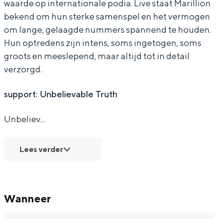
waarde op internationale podia. Live staat Marillion
p
p
r
bekend om hun sterke samenspel en het vermogen
o
o
t
om lange, gelaagde nummers spannend te houden.
r
r
:
Hun optredens zijn intens, soms ingetogen, soms
t
t
U
Bijzonder overnachten
groots en meeslepend, maar altijd tot in detail
:
:
n
verzorgd.
Overnachten was nog nooit zo leuk. Van
U
U
b
slapen in een voormalige graanzolder
support: Unbelievable Truth
van een molen tot overnachten in een
n
n
e
iglo van stro: Groningen biedt voor ieder
b
b
l
wat wils.
Unbeliev…
e
e
i
Fietsen
l
l
e
Lees verder
Wandelen
i
i
v
Eten & drinken
e
e
a
Winkelen
v
v
b
Wanneer
Overnachten
a
a
l