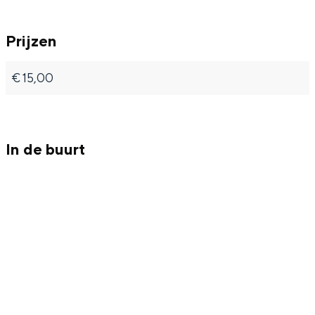
Met kinderen
Theater, muziek en musea
Prijzen
REISIDEEËN
€ 15,00
Een week in Stad en Ommeland
Een dag op pad in Groningen stad
In de buurt
Dagtripjes zonder auto