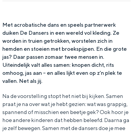
s
a
D
e
s
In Groningen ligt het allemaal opvallend
dicht bij elkaar. De levendigheid van de
e
n
a
D
e
stad, de stilte van een hofje, de
r
s
n
a
r
Met acrobatische dans en speels partnerwerk
weidsheid van het ommeland en de
sporen van een eeuwenoud verleden.
duiken De Dansers in een wereld vol kleding. Ze
s
e
s
n
s
worden in truien getrokken, worstelen zich in
r
e
s
Stad
hemden en stoeien met broekspijpen. En die grote
s
r
e
Provincie
jas? Daar passen zomaar twee mensen in.
s
r
Waddenkust
Uiteindelijk valt alles samen: knopen dicht, rits
s
omhoog, jas aan – en alles lijkt even op z’n plek te
Natuurgebieden
vallen. Net als jij.
WAT TE DOEN
Na de voorstelling stopt het niet bij kijken. Samen
praat je na over wat je hebt gezien: wat was grappig,
spannend of misschien een beetje gek? Ook hoor je
hoe andere kinderen dat hebben beleefd. Daarna ga
je zelf bewegen. Samen met de dansers doe je mee