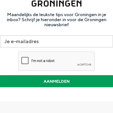
GRONINGEN
e
h
S
r
e
i
Maandelijks de leukste tips voor Groningen in je
inbox? Schrijf je hieronder in voor de Groningen
t
E
e
nieuwsbrief
a
n
z
a
g
u
l
l
r
H
i
d
u
s
e
i
h
u
d
p
t
i
a
s
g
g
c
e
e
h
t
e