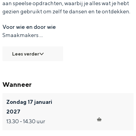
aan speelse opdrachten, waarbij je alles wat je hebt
gezien gebruikt om zelf te dansen en te ontdekken.
Voor wie en door wie
Bijzonder overnachten
Smaakmakers …
Overnachten was nog nooit zo leuk. Van
slapen in een voormalige graanzolder
Lees verder
van een molen tot overnachten in een
iglo van stro: Groningen biedt voor ieder
wat wils.
Wanneer
Fietsen
Wandelen
Zondag 17 januari
Eten & drinken
2027
Winkelen
13.30 - 14.30 uur
Overnachten