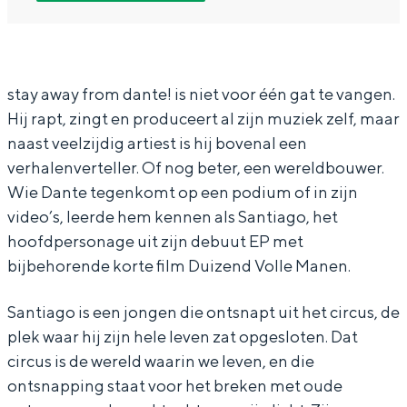
a
t
s
y
In Groningen ligt het allemaal opvallend
w
a
t
a
dicht bij elkaar. De levendigheid van de
stad, de stilte van een hofje, de
a
y
a
w
weidsheid van het ommeland en de
y
a
y
a
stay away from dante! is niet voor één gat te vangen.
sporen van een eeuwenoud verleden.
Hij rapt, zingt en produceert al zijn muziek zelf, maar
f
w
a
y
Stad
naast veelzijdig artiest is hij bovenal een
r
a
w
f
Provincie
verhalenverteller. Of nog beter, een wereldbouwer.
o
y
a
r
Wie Dante tegenkomt op een podium of in zijn
Waddenkust
m
f
y
o
video’s, leerde hem kennen als Santiago, het
Natuurgebieden
d
r
f
m
hoofdpersonage uit zijn debuut EP met
bijbehorende korte film Duizend Volle Manen.
a
o
r
d
WAT TE DOEN
n
m
o
a
Santiago is een jongen die ontsnapt uit het circus, de
t
d
m
n
plek waar hij zijn hele leven zat opgesloten. Dat
e
a
d
t
circus is de wereld waarin we leven, en die
!
n
a
e
ontsnapping staat voor het breken met oude