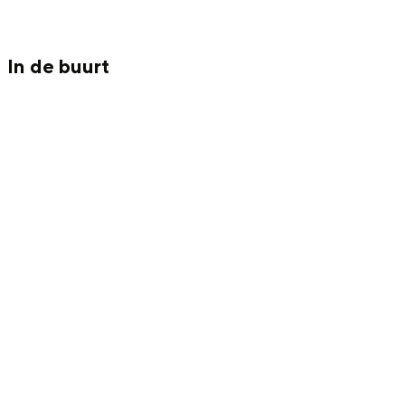
Met kinderen
Theater, muziek en musea
In de buurt
REISIDEEËN
Een week in Stad en Ommeland
Een dag op pad in Groningen stad
Dagtripjes zonder auto