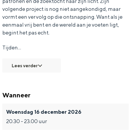
patronen en de zoektocht naar zijn licht. Zijn
t
n
!
volgende project is nog niet aangekondigd, maar
e
t
vormt een vervolg op die ontsnapping. Want als je
!
e
eenmaal vrij bent en de wereld aan je voeten ligt,
!
Bijzonder overnachten
begint het pas echt.
Overnachten was nog nooit zo leuk. Van
Tijden…
slapen in een voormalige graanzolder
van een molen tot overnachten in een
iglo van stro: Groningen biedt voor ieder
Lees verder
wat wils.
Fietsen
Wandelen
Wanneer
Eten & drinken
Woensdag 16 december 2026
Winkelen
20.30 - 23.00 uur
Overnachten