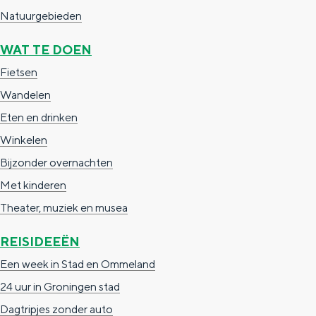
a
n
Natuurgebieden
a
S
WAT TE DOEN
l
e
Fietsen
:
i
Wandelen
N
t
Eten en drinken
e
e
Winkelen
d
Bijzonder overnachten
e
Met kinderen
r
Theater, muziek en musea
l
a
REISIDEEËN
n
Een week in Stad en Ommeland
d
24 uur in Groningen stad
s
Dagtripjes zonder auto