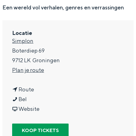
g
Wat ga jij doen?
Een wereld vol verhalen, genres en verrassingen
e
Zomerwandelingen in Groningen
Zwemplekken
Locatie
Simplon
DIT IS GRONINGEN
Boterdiep 69
9712 LK
Groningen
n
Plan je route
a
n
a
Route
s
a
r
Bel
t
a
v
s
Website
a
r
a
t
Top 10
y
s
n
a
bezienswaardigheden
KOOP TICKETS