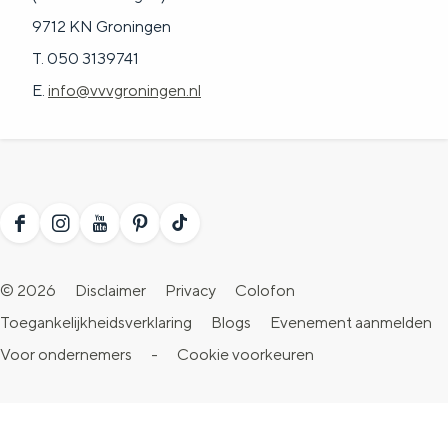
9712 KN Groningen
T. 050 3139741
E.
info@vvvgroningen.nl
F
I
Y
P
T
a
n
o
i
i
© 2026
Disclaimer
Privacy
Colofon
c
s
u
n
k
Toegankelijkheidsverklaring
Blogs
Evenement aanmelden
e
t
T
t
T
Voor ondernemers
-
Cookie voorkeuren
b
a
u
e
o
o
g
b
r
k
o
r
e
e
V