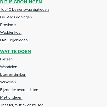
DIT IS GRONINGEN
a
n
Top 10 bezienswaardigheden
a
S
De Stad Groningen
l
e
Provincie
:
i
Waddenkust
N
t
Natuurgebieden
e
e
d
WAT TE DOEN
e
Fietsen
r
Wandelen
l
Eten en drinken
a
Winkelen
n
Bijzonder overnachten
d
Met kinderen
s
Theater, muziek en musea