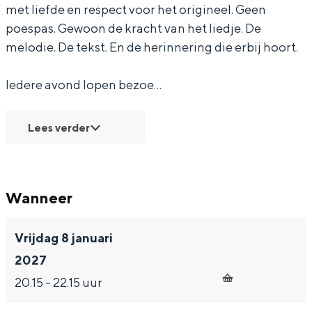
met liefde en respect voor het origineel. Geen
d
poespas. Gewoon de kracht van het liedje. De
melodie. De tekst. En de herinnering die erbij hoort.
Bijzonder overnachten
Iedere avond lopen bezoe…
Overnachten was nog nooit zo leuk. Van
slapen in een voormalige graanzolder
Lees verder
van een molen tot overnachten in een
iglo van stro: Groningen biedt voor ieder
wat wils.
Wanneer
Fietsen
Wandelen
Vrijdag 8 januari
Eten & drinken
2027
Winkelen
20.15 - 22.15 uur
Overnachten