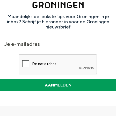
GRONINGEN
e
h
S
r
e
i
Maandelijks de leukste tips voor Groningen in je
t
E
e
inbox? Schrijf je hieronder in voor de Groningen
nieuwsbrief
a
n
z
a
g
u
l
l
r
H
i
d
u
s
e
i
h
u
d
p
t
i
a
s
g
g
c
e
e
h
t
e