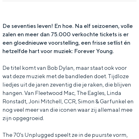
'
7
e
h
'
In Groningen ligt het allemaal opvallend
dicht bij elkaar. De levendigheid van de
s
0
7
e
s
stad, de stilte van een hofje, de
U
'
0
7
U
De seventies leven! En hoe. Na elf seizoenen, volle
weidsheid van het ommeland en de
sporen van een eeuwenoud verleden.
zalen en meer dan 75.000 verkochte tickets is er
n
s
'
0
n
een gloednieuwe voorstelling, een frisse setlist én
p
U
s
'
p
Stad
hetzelfde hart voor muziek: Forever Young.
l
n
U
s
l
Provincie
u
p
n
U
u
Waddenkust
De titel komt van Bob Dylan, maar staat ook voor
g
l
p
n
g
wat deze muziek met de bandleden doet. Tijdloze
Natuurgebieden
liedjes uit de jaren zeventig die je raken, die blijven
g
u
l
p
g
hangen. Van Fleetwood Mac, The Eagles, Linda
e
g
u
l
e
WAT TE DOEN
Ronstadt, Joni Mitchell, CCR, Simon & Garfunkel en
d
g
g
u
d
nog veel meer van die iconen waar zij allemaal mee
e
g
g
zijn opgegroeid.
d
e
g
d
e
The 70's Unplugged speelt ze in de puurste vorm,