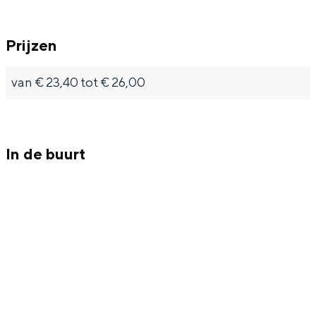
Met kinderen
Theater, muziek en musea
Prijzen
REISIDEEËN
van € 23,40 tot € 26,00
Een week in Stad en Ommeland
Een dag op pad in Groningen stad
In de buurt
Dagtripjes zonder auto