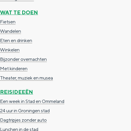
a
n
WAT TE DOEN
a
S
Fietsen
l
e
Wandelen
:
i
Eten en drinken
N
t
Winkelen
e
e
Bijzonder overnachten
d
Met kinderen
e
Theater, muziek en musea
r
l
REISIDEEËN
a
Een week in Stad en Ommeland
n
24 uur in Groningen stad
d
Dagtripjes zonder auto
s
Lunchen in de stad