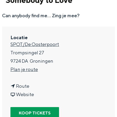
“Somebody to Love”
g
Wat ga jij doen?
e
Can anybody find me... Zing je mee?
Zomerwandelingen in Groningen
Zwemplekken
Locatie
DIT IS GRONINGEN
SPOT/De Oosterpoort
Trompsingel 27
9724 DA
Groningen
n
Plan je route
a
n
a
Route
a
v
r
Website
a
a
T
Top 10
bezienswaardigheden
r
n
h
KOOP TICKETS