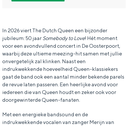
T
T
e
In Groningen ligt het allemaal opvallend
h
h
D
dicht bij elkaar. De levendigheid van de
stad, de stilte van een hofje, de
e
e
u
weidsheid van het ommeland en de
D
D
t
In 2026 viert The Dutch Queen een bijzonder
sporen van een eeuwenoud verleden.
jubileum: 50 jaar
Somebody to Love
! Hét moment
u
u
c
Stad
voor een avondvullend concert in De Oosterpoort,
t
t
h
Provincie
waarbij deze ultieme meezing-hit samen met jullie
c
c
Q
onvergetelijk zal klinken. Naast een
Waddenkust
h
h
u
indrukwekkende hoeveelheid Queen-klassiekers
Natuurgebieden
Q
Q
e
gaat de band ook een aantal minder bekende parels
de revue laten passeren. Een heerlijke avond voor
u
u
e
WAT TE DOEN
iedereen die van Queen houdt en zeker ook voor
e
e
n
doorgewinterde Queen-fanaten.
e
e
-
n
n
5
Met een energieke bandsound en de
-
-
0
indrukwekkende vocalen van zanger Merijn van