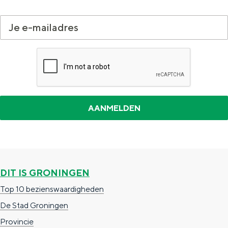
a
n
a
S
l
e
:
i
N
t
e
e
d
e
r
l
a
DIT IS GRONINGEN
n
Top 10 bezienswaardigheden
d
De Stad Groningen
s
Provincie