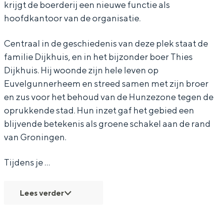
krijgt de boerderij een nieuwe functie als
g
d
n
e
g
hoofdkantoor van de organisatie.
–
a
d
n
–
Centraal in de geschiedenis van deze plek staat de
B
g
a
d
B
Bijzonder overnachten
familie Dijkhuis, en in het bijzonder boer Thies
o
–
g
a
o
Dijkhuis. Hij woonde zijn hele leven op
Overnachten was nog nooit zo leuk. Van
e
B
–
g
e
Euvelgunnerheem en streed samen met zijn broer
slapen in een voormalige graanzolder
r
o
B
–
r
en zus voor het behoud van de Hunzezone tegen de
van een molen tot overnachten in een
iglo van stro: Groningen biedt voor ieder
d
e
o
B
d
oprukkende stad. Hun inzet gaf het gebied een
wat wils.
blijvende betekenis als groene schakel aan de rand
e
r
e
o
e
van Groningen.
r
d
r
e
r
Fietsen
i
e
d
r
i
Wandelen
Tijdens je …
j
r
e
d
j
Eten & drinken
E
i
r
e
E
Winkelen
Lees verder
u
j
i
r
u
Overnachten
v
E
j
i
v