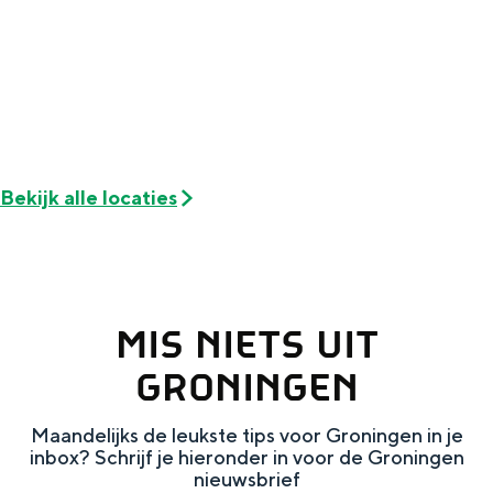
e
h
S
r
e
i
t
E
e
a
n
z
a
g
u
l
l
r
Bekijk alle locaties
H
i
d
u
s
e
i
h
u
MIS NIETS UIT
d
p
t
i
a
s
GRONINGEN
g
g
c
Maandelijks de leukste tips voor Groningen in je
e
e
h
inbox? Schrijf je hieronder in voor de Groningen
t
e
nieuwsbrief