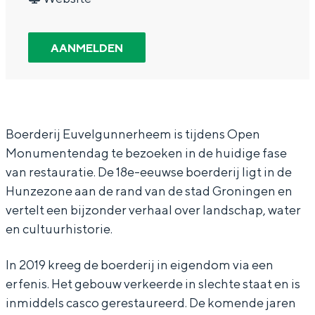
In Groningen ligt het allemaal opvallend
e
O
r
a
e
dicht bij elkaar. De levendigheid van de
n
p
O
n
n
stad, de stilte van een hofje, de
AANMELDEN
weidsheid van het ommeland en de
M
e
p
O
M
sporen van een eeuwenoud verleden.
o
n
e
p
o
Stad
n
M
n
e
n
Provincie
u
o
M
n
u
Boerderij Euvelgunnerheem is tijdens Open
Monumentendag te bezoeken in de huidige fase
Waddenkust
m
n
o
M
m
van restauratie. De 18e-eeuwse boerderij ligt in de
Natuurgebieden
e
u
n
o
e
Hunzezone aan de rand van de stad Groningen en
n
m
u
n
n
vertelt een bijzonder verhaal over landschap, water
t
e
m
u
t
WAT TE DOEN
en cultuurhistorie.
e
n
e
m
e
In 2019 kreeg de boerderij in eigendom via een
n
t
n
e
n
erfenis. Het gebouw verkeerde in slechte staat en is
d
e
t
n
d
inmiddels casco gerestaureerd. De komende jaren
a
n
e
t
a