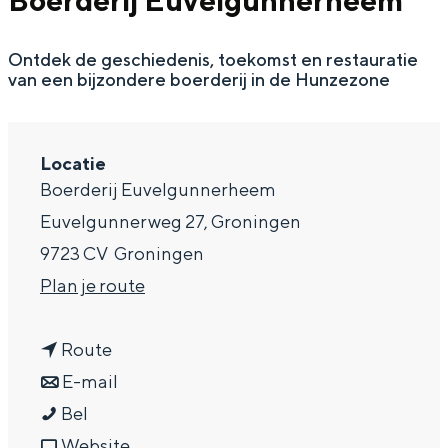
Boerderij Euvelgunnerheem
g
Wat ga jij doen?
e
Ontdek de geschiedenis, toekomst en restauratie
Zomerwandelingen in Groningen
van een bijzondere boerderij in de Hunzezone
Zwemplekken
DIT IS GRONINGEN
Locatie
Boerderij Euvelgunnerheem
Euvelgunnerweg 27, Groningen
9723 CV
Groningen
n
Plan je route
a
n
a
Route
a
n
r
E-mail
Top 10
O
a
a
O
Bel
bezienswaardigheden
p
r
a
v
p
Website