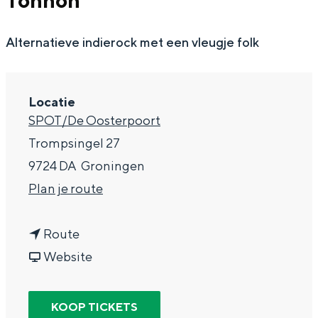
Tonnon
g
Wat ga jij doen?
e
Alternatieve indierock met een vleugje folk
Zomerwandelingen in Groningen
Zwemplekken
Locatie
DIT IS GRONINGEN
SPOT/De Oosterpoort
Trompsingel 27
9724 DA
Groningen
n
Plan je route
a
n
a
Route
a
v
r
Website
a
a
T
Top 10
bezienswaardigheden
r
n
h
KOOP TICKETS