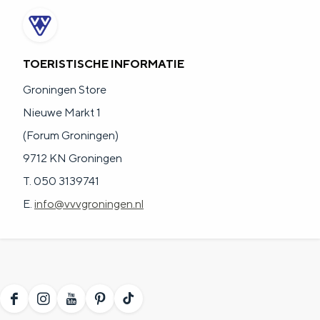
TOERISTISCHE INFORMATIE
Groningen Store
Nieuwe Markt 1
(Forum Groningen)
9712 KN Groningen
T. 050 3139741
E.
info@vvvgroningen.nl
F
I
Y
P
T