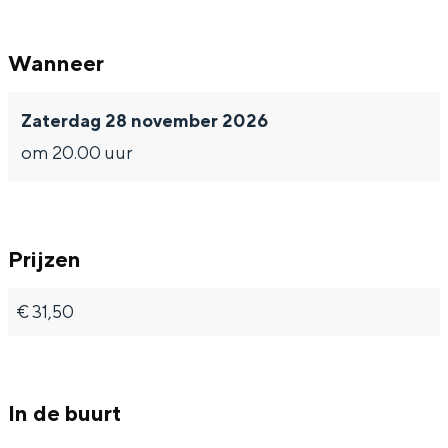
Met kinderen
n
n
o
Theater, muziek en musea
n
n
n
Wanneer
o
o
n
n
REISIDEEËN
Zaterdag 28 november 2026
Een week in Stad en Ommeland
om 20.00 uur
Een dag op pad in Groningen stad
Prijzen
€ 31,50
In de buurt
Dagtripjes zonder auto