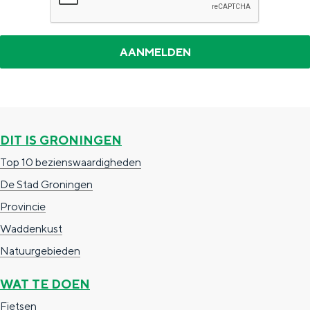
a
n
a
S
l
e
:
i
N
t
e
e
DIT IS GRONINGEN
d
Top 10 bezienswaardigheden
e
De Stad Groningen
r
Provincie
l
Waddenkust
a
Natuurgebieden
n
d
WAT TE DOEN
s
Fietsen