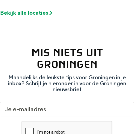
e
h
S
Bekijk alle locaties
r
e
i
t
E
e
a
n
z
a
g
u
MIS NIETS UIT
l
l
r
GRONINGEN
H
i
d
u
s
e
Maandelijks de leukste tips voor Groningen in je
i
h
u
inbox? Schrijf je hieronder in voor de Groningen
nieuwsbrief
d
p
t
i
a
s
g
g
c
e
e
h
t
e