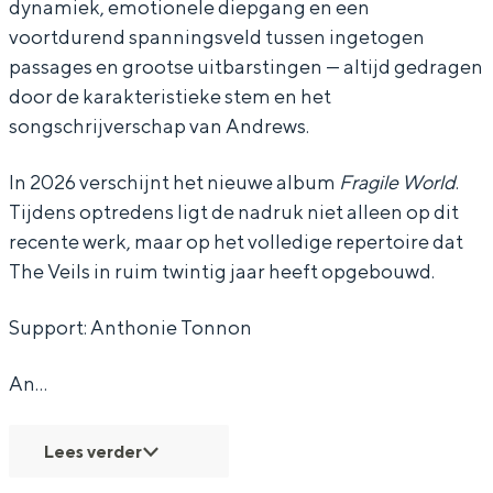
dynamiek, emotionele diepgang en een
o
o
t
voortdurend spanningsveld tussen ingetogen
r
r
:
passages en grootse uitbarstingen — altijd gedragen
t
t
A
door de karakteristieke stem en het
:
:
n
Bijzonder overnachten
songschrijverschap van Andrews.
A
A
t
Overnachten was nog nooit zo leuk. Van
In 2026 verschijnt het nieuwe album
Fragile World
.
n
n
h
slapen in een voormalige graanzolder
Tijdens optredens ligt de nadruk niet alleen op dit
van een molen tot overnachten in een
t
t
o
recente werk, maar op het volledige repertoire dat
iglo van stro: Groningen biedt voor ieder
h
h
n
wat wils.
The Veils in ruim twintig jaar heeft opgebouwd.
o
o
i
Fietsen
n
n
e
Support: Anthonie Tonnon
Wandelen
i
i
T
An…
Eten & drinken
e
e
o
Winkelen
T
T
n
Lees verder
Overnachten
o
o
n