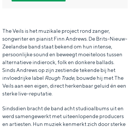
T
T
e
In Groningen ligt het allemaal opvallend
h
h
V
dicht bij elkaar. De levendigheid van de
stad, de stilte van een hofje, de
e
e
e
weidsheid van het ommeland en de
V
V
i
The Veils is het muzikale project rond zanger,
sporen van een eeuwenoud verleden.
songwriter en pianist Finn Andrews. De Brits-Nieuw-
e
e
l
Stad
Zeelandse band staat bekend om hun intense,
i
i
s
Provincie
persoonlijke sound en beweegt moeiteloos tussen
l
l
-
alternatieve indierock, folk en donkere ballads.
Waddenkust
s
s
+
Sinds Andrews op zijn zestiende tekende bij het
Natuurgebieden
-
-
s
invloedrijke label
Rough Trade
, bouwde hij met The
Veils aan een eigen, direct herkenbaar geluid én een
+
+
u
WAT TE DOEN
sterke live-reputatie.
s
s
p
u
u
p
Sindsdien bracht de band acht studioalbums uit en
p
p
o
werd samengewerkt met uiteenlopende producers
p
p
r
en artiesten. Hun muziek kenmerkt zich door sterke