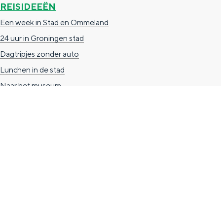
REISIDEEËN
n
Een week in Stad en Ommeland
d
24 uur in Groningen stad
s
Dagtripjes zonder auto
Lunchen in de stad
Naar het museum
TOERISTISCHE INFORMATIE
Groningen Store
Nieuwe Markt 1
(Forum Groningen)