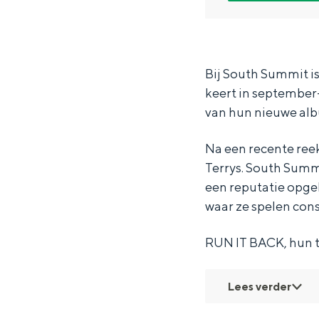
h
o
S
t
Waddenkust
S
u
o
h
Natuurgebieden
u
t
u
S
m
h
t
u
Bij South Summit is
keert in september
WAT TE DOEN
m
S
h
m
van hun nieuwe al
i
u
S
m
t
m
u
i
Na een recente ree
m
m
t
Terrys. South Summ
i
m
een reputatie opgeb
waar ze spelen cons
t
i
t
RUN IT BACK, hun 
Lees verder
Overnachten was nog nooit zo leuk