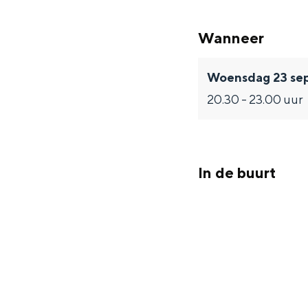
Fietsen
Wandelen
Wanneer
Eten & drinken
Winkelen
Woensdag 23 se
20.30 - 23.00 uur
Overnachten
Met kinderen
Theater, muziek en musea
In de buurt
REISIDEEËN
Een week in Stad en Ommel
Een dag op pad in Groninge