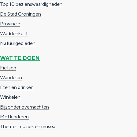
Top 10 bezienswaardigheden
g
g
c
De Stad Groningen
e
e
h
Provincie
t
e
Waddenkust
a
n
Natuurgebieden
a
S
l
e
WAT TE DOEN
:
i
Fietsen
N
t
Wandelen
e
e
Eten en drinken
d
Winkelen
e
Bijzonder overnachten
r
Met kinderen
l
Theater, muziek en musea
a