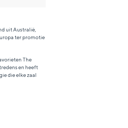
d uit Australië,
Europa ter promotie
avorieten The
tredens en heeft
ie die elke zaal
ten in een iglo van stro: Groningen biedt voor ieder wat wils.