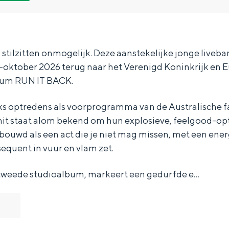
 stilzitten onmogelijk. Deze aanstekelijke jonge liveban
–oktober 2026 terug naar het Verenigd Koninkrijk en 
bum RUN IT BACK.
ks optredens als voorprogramma van de Australische f
it staat alom bekend om hun explosieve, feelgood-op
ouwd als een act die je niet mag missen, met een energ
equent in vuur en vlam zet.
tweede studioalbum, markeert een gedurfde e…
Bijzonder overnachten
. Van slapen in een voormalige graanzolder van een molen tot overnach