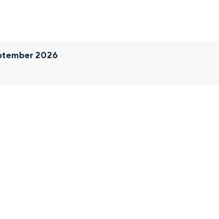
ptember 2026
and
n stad